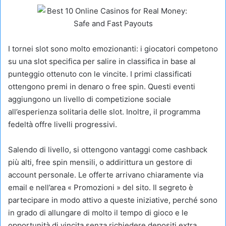
I tornei slot sono molto emozionanti: i giocatori competono
su una slot specifica per salire in classifica in base al
punteggio ottenuto con le vincite. I primi classificati
ottengono premi in denaro o free spin. Questi eventi
aggiungono un livello di competizione sociale
all’esperienza solitaria delle slot. Inoltre, il programma
fedeltà offre livelli progressivi.
Salendo di livello, si ottengono vantaggi come cashback
più alti, free spin mensili, o addirittura un gestore di
account personale. Le offerte arrivano chiaramente via
email e nell’area « Promozioni » del sito. Il segreto è
partecipare in modo attivo a queste iniziative, perché sono
in grado di allungare di molto il tempo di gioco e le
opportunità di vincita senza richiedere depositi extra.