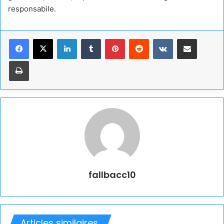
responsabile.
Linkedin
Tumblr
Pinterest
Reddit
VKontakte
Partager par email
Imprimer
fallbacc10
Articles similaires