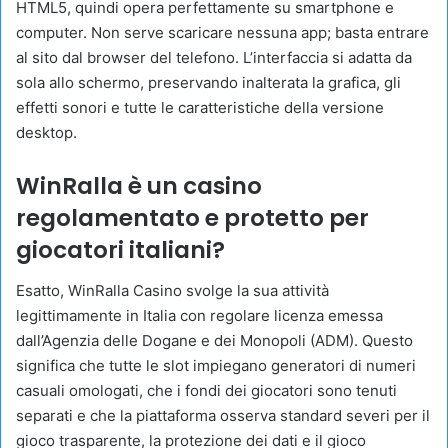
HTML5, quindi opera perfettamente su smartphone e
computer. Non serve scaricare nessuna app; basta entrare
al sito dal browser del telefono. L’interfaccia si adatta da
sola allo schermo, preservando inalterata la grafica, gli
effetti sonori e tutte le caratteristiche della versione
desktop.
WinRalla è un casino
regolamentato e protetto per
giocatori italiani?
Esatto, WinRalla Casino svolge la sua attività
legittimamente in Italia con regolare licenza emessa
dall’Agenzia delle Dogane e dei Monopoli (ADM). Questo
significa che tutte le slot impiegano generatori di numeri
casuali omologati, che i fondi dei giocatori sono tenuti
separati e che la piattaforma osserva standard severi per il
gioco trasparente, la protezione dei dati e il gioco