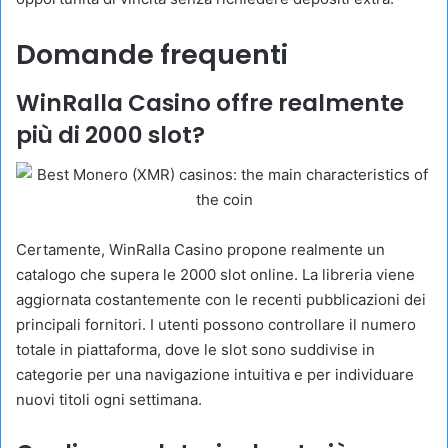
Domande frequenti
WinRalla Casino offre realmente
più di 2000 slot?
Certamente, WinRalla Casino propone realmente un
catalogo che supera le 2000 slot online. La libreria viene
aggiornata costantemente con le recenti pubblicazioni dei
principali fornitori. I utenti possono controllare il numero
totale in piattaforma, dove le slot sono suddivise in
categorie per una navigazione intuitiva e per individuare
nuovi titoli ogni settimana.