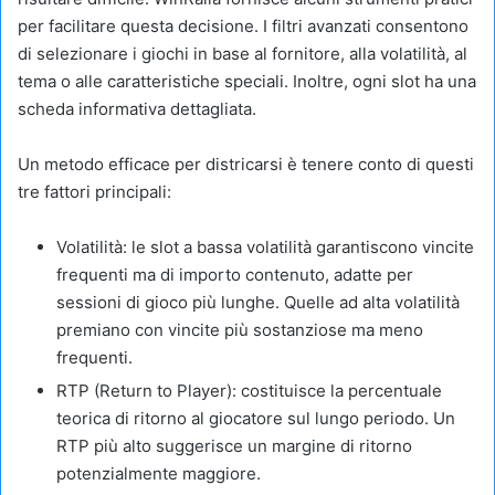
per facilitare questa decisione. I filtri avanzati consentono
di selezionare i giochi in base al fornitore, alla volatilità, al
tema o alle caratteristiche speciali. Inoltre, ogni slot ha una
scheda informativa dettagliata.
Un metodo efficace per districarsi è tenere conto di questi
tre fattori principali:
Volatilità: le slot a bassa volatilità garantiscono vincite
frequenti ma di importo contenuto, adatte per
sessioni di gioco più lunghe. Quelle ad alta volatilità
premiano con vincite più sostanziose ma meno
frequenti.
RTP (Return to Player): costituisce la percentuale
teorica di ritorno al giocatore sul lungo periodo. Un
RTP più alto suggerisce un margine di ritorno
potenzialmente maggiore.