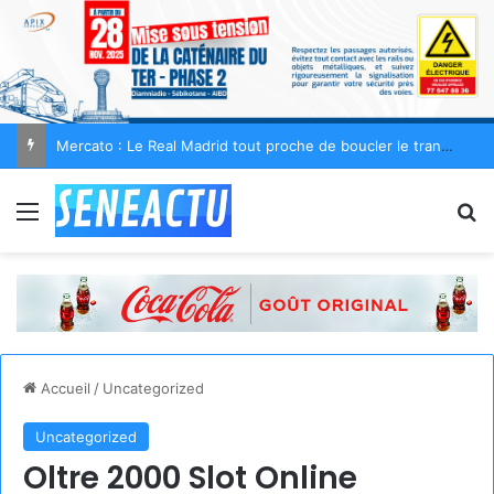
Kébémer : Une impressionnante fissure terrestre inquiète les populations de plusieurs villages
Menu
R
Accueil
/
Uncategorized
Uncategorized
Oltre 2000 Slot Online