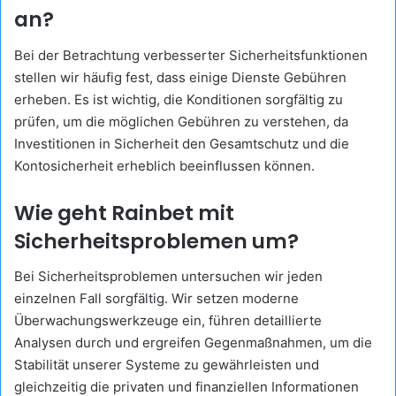
an?
Bei der Betrachtung verbesserter Sicherheitsfunktionen
stellen wir häufig fest, dass einige Dienste Gebühren
erheben. Es ist wichtig, die Konditionen sorgfältig zu
prüfen, um die möglichen Gebühren zu verstehen, da
Investitionen in Sicherheit den Gesamtschutz und die
Kontosicherheit erheblich beeinflussen können.
Wie geht Rainbet mit
Sicherheitsproblemen um?
Bei Sicherheitsproblemen untersuchen wir jeden
einzelnen Fall sorgfältig. Wir setzen moderne
Überwachungswerkzeuge ein, führen detaillierte
Analysen durch und ergreifen Gegenmaßnahmen, um die
Stabilität unserer Systeme zu gewährleisten und
gleichzeitig die privaten und finanziellen Informationen