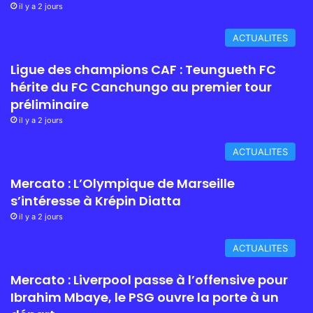
il y a 2 jours
ACTUALITES
Ligue des champions CAF : Teungueth FC
hérite du FC Canchungo au premier tour
préliminaire
il y a 2 jours
ACTUALITES
Mercato : L’Olympique de Marseille
s’intéresse à Krépin Diatta
il y a 2 jours
ACTUALITES
Mercato : Liverpool passe à l’offensive pour
Ibrahim Mbaye, le PSG ouvre la porte à un