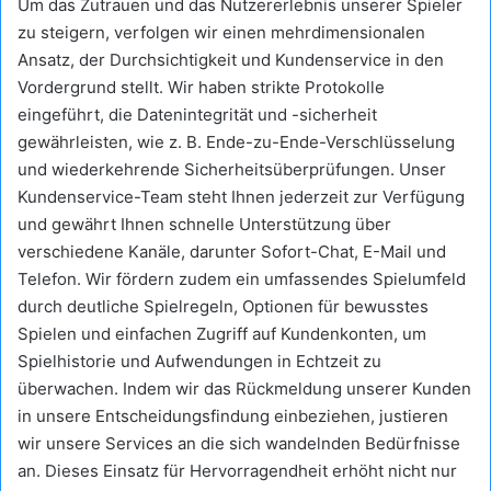
Um das Zutrauen und das Nutzererlebnis unserer Spieler
zu steigern, verfolgen wir einen mehrdimensionalen
Ansatz, der Durchsichtigkeit und Kundenservice in den
Vordergrund stellt. Wir haben strikte Protokolle
eingeführt, die Datenintegrität und -sicherheit
gewährleisten, wie z. B. Ende-zu-Ende-Verschlüsselung
und wiederkehrende Sicherheitsüberprüfungen. Unser
Kundenservice-Team steht Ihnen jederzeit zur Verfügung
und gewährt Ihnen schnelle Unterstützung über
verschiedene Kanäle, darunter Sofort-Chat, E-Mail und
Telefon. Wir fördern zudem ein umfassendes Spielumfeld
durch deutliche Spielregeln, Optionen für bewusstes
Spielen und einfachen Zugriff auf Kundenkonten, um
Spielhistorie und Aufwendungen in Echtzeit zu
überwachen. Indem wir das Rückmeldung unserer Kunden
in unsere Entscheidungsfindung einbeziehen, justieren
wir unsere Services an die sich wandelnden Bedürfnisse
an. Dieses Einsatz für Hervorragendheit erhöht nicht nur