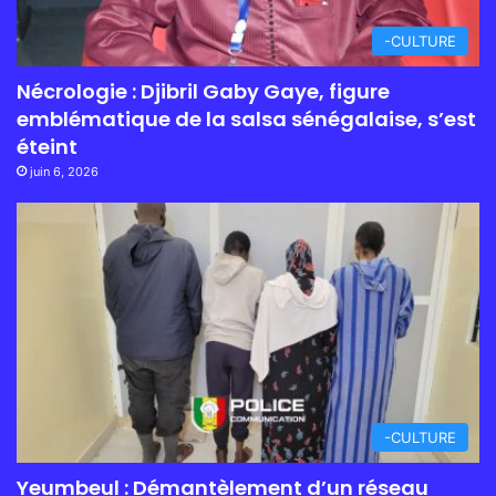
-CULTURE
Nécrologie : Djibril Gaby Gaye, figure
emblématique de la salsa sénégalaise, s’est
éteint
juin 6, 2026
-CULTURE
Yeumbeul : Démantèlement d’un réseau