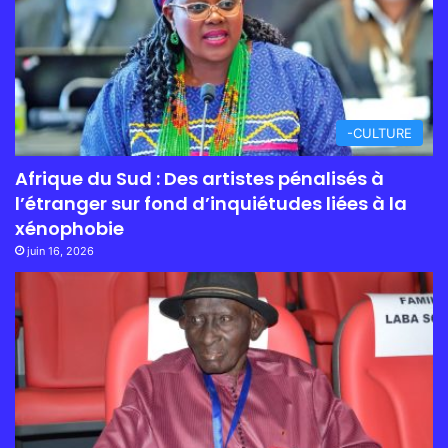
-CULTURE
Afrique du Sud : Des artistes pénalisés à
l’étranger sur fond d’inquiétudes liées à la
xénophobie
juin 16, 2026