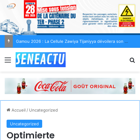
Affaire des 215 milliards FCFA : Khadim Bâ obtient une liberté provisoire
Menu
R
Accueil
/
Uncategorized
Uncategorized
Optimierte