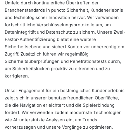
Umfeld durch kontinuierliche Übertreffen der
Branchenstandards in puncto Sicherheit, Kundenerlebnis
und technologischer Innovation hervor. Wir verwenden
fortschrittliche Verschlüsselungsprotokolle um, um
Datenintegrität und Datenschutz zu sichern. Unsere Zwei-
Faktor-Authentifizierung bietet eine weitere
Sicherheitsebene und sichert Konten vor unberechtigtem
Zugriff. Zusätzlich führen wir regelmäßig
Sicherheitsüberprüfungen und Penetrationstests durch,
um Sicherheitslücken proaktiv zu erkennen und zu
korrigieren.
Unser Engagement für ein bestmögliches Kundenerlebnis
zeigt sich in unserer benutzerfreundlichen Oberfläche,
die die Navigation erleichtert und die Spielerbindung
fördert. Wir verwenden zudem modernste Technologien
wie AI-unterstützte Analysen ein, um Trends
vorherzusagen und unsere Vorgänge zu optimieren.