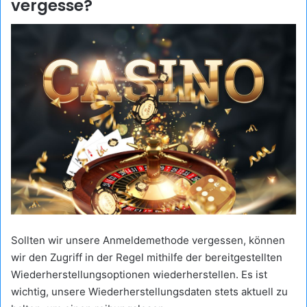
vergesse?
Sollten wir unsere Anmeldemethode vergessen, können
wir den Zugriff in der Regel mithilfe der bereitgestellten
Wiederherstellungsoptionen wiederherstellen. Es ist
wichtig, unsere Wiederherstellungsdaten stets aktuell zu