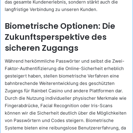
das gesamte Kundenerlebnis, sondern stärkt auch die
langfristige Verbindung zu unseren Kunden.
Biometrische Optionen: Die
Zukunftsperspektive des
sicheren Zugangs
Während herkömmliche Passwörter und selbst die Zwei-
Faktor-Authentifizierung die Online-Sicherheit erheblich
gesteigert haben, stellen biometrische Verfahren eine
bahnbrechende Weiterentwicklung des geschützten
Zugangs für Rainbet Casino und andere Plattformen dar.
Durch die Nutzung individueller physischer Merkmale wie
Fingerabdrücke, Facial Recognition oder Iris-Scans
können wir die Sicherheit deutlich über die Möglichkeiten
von Passwörtern und Codes steigern. Biometrische
Systeme bieten eine reibungslose Benutzererfahrung, da