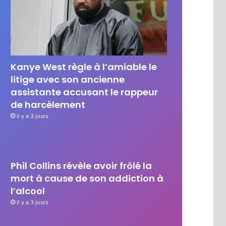
Kanye West règle à l’amiable le
litige avec son ancienne
assistante accusant le rappeur
de harcèlement
il y a 3 jours
Phil Collins révèle avoir frôlé la
mort à cause de son addiction à
l’alcool
il y a 3 jours