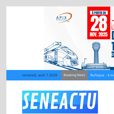
vendredi, août 7 2026
Breaking News
La LONASE déme