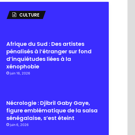
CULTURE
Afrique du Sud : Des artistes
pénalisés à l’étranger sur fond
d’inquiétudes liées à la
xénophobie
juin 16, 2026
Nécrologie : Djibril Gaby Gaye,
figure emblématique de la salsa
sénégalaise, s’est éteint
juin 6, 2026