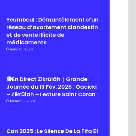
Yeumbeul : Démantèlement d’un
réseau d’avortement clandestin
et de vente illicite de
médicaments
mars 16, 2026
🔴En Direct Zikrûlâh｜Grande
Journée du 13 Fév. 2026 : Qacida
– Zikrûlah – Lecture Saint Coran
février 13, 2026
Can 2025 : Le Silence De La Fifa Et