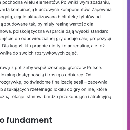
e pochodna wielu elementów. Po wnikliwym zbadaniu,
 zwartą kombinacją kluczowych komponentów. Zapewnia
ogatą, ciągle aktualizowaną bibliotekę tytułów od
 zbudowane tak, by miały realną wartość dla
chowa, polskojęzyczna wsparcie dają wysoki standard
dejście do odpowiedzialnej gry dodaje całej propozycji
 Dla kogoś, kto pragnie nie tylko adrenaliny, ale też
wnika do swoich rozrywkowych zajęć.
sprawę z potrzeby współczesnego gracza w Polsce.
okalną dostępnością i troską o odbiorcę. Od
ozgrywkę, po świadome finalizację sesji – zapewnia
 szukających rzetelnego lokalu do gry online, które
czną relację, stanowi bardzo przekonującą i atrakcyjną
ko fundament