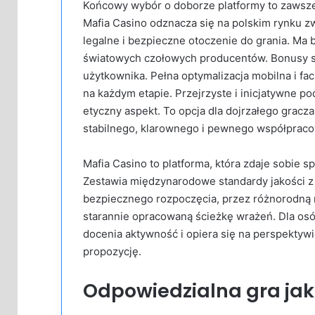
Końcowy wybór o doborze platformy to zawsz
Mafia Casino odznacza się na polskim rynku
legalne i bezpieczne otoczenie do grania. Ma b
światowych czołowych producentów. Bonusy są
użytkownika. Pełna optymalizacja mobilna i fa
na każdym etapie. Przejrzyste i inicjatywne po
etyczny aspekt. To opcja dla dojrzałego gracza.
stabilnego, klarownego i pewnego współpraco
Mafia Casino to platforma, która zdaje sobie 
Zestawia międzynarodowe standardy jakości z l
bezpiecznego rozpoczęcia, przez różnorodną r
starannie opracowaną ścieżkę wrażeń. Dla osób
docenia aktywność i opiera się na perspektywi
propozycję.
Odpowiedzialna gra ja