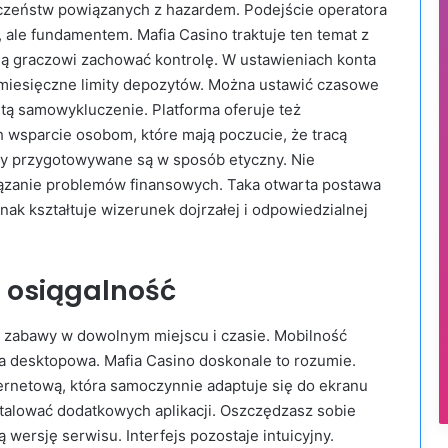
czeństw powiązanych z hazardem. Podejście operatora
 ale fundamentem. Mafia Casino traktuje ten temat z
ją graczowi zachować kontrolę. W ustawieniach konta
miesięczne limity depozytów. Można ustawić czasowe
tą samowykluczenie. Platforma oferuje też
ch wsparcie osobom, które mają poczucie, że tracą
ty przygotowywane są w sposób etyczny. Nie
iązanie problemów finansowych. Taka otwarta postawa
ak kształtuje wizerunek dojrzałej i odpowiedzialnej
 osiągalność
 zabawy w dowolnym miejscu i czasie. Mobilność
sja desktopowa. Mafia Casino doskonale to rozumie.
rnetową, która samoczynnie adaptuje się do ekranu
stalować dodatkowych aplikacji. Oszczędzasz sobie
wersję serwisu. Interfejs pozostaje intuicyjny.