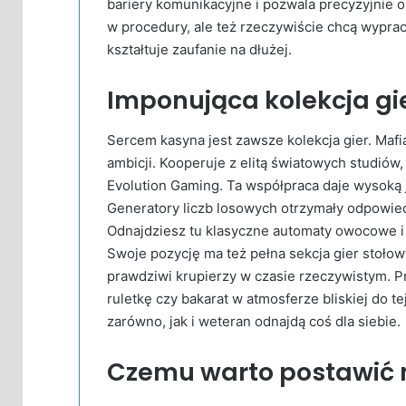
bariery komunikacyjne i pozwala precyzyjnie op
w procedury, ale też rzeczywiście chcą wypra
kształtuje zaufanie na dłużej.
Imponująca kolekcja g
Sercem kasyna jest zawsze kolekcja gier. Mafi
ambicji. Kooperuje z elitą światowych studiów,
Evolution Gaming. Ta współpraca daje wysoką j
Generatory liczb losowych otrzymały odpowiedn
Odnajdziesz tu klasyczne automaty owocowe 
Swoje pozycję ma też pełna sekcja gier stoło
prawdziwi krupierzy w czasie rzeczywistym. Pr
ruletkę czy bakarat w atmosferze bliskiej do t
zarówno, jak i weteran odnajdą coś dla siebie.
Czemu warto postawić 