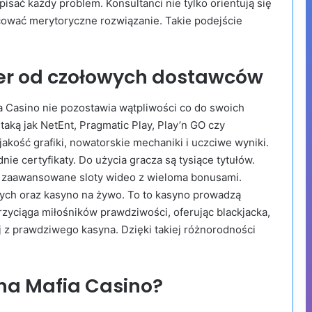
isać każdy problem. Konsultanci nie tylko orientują się
cować merytoryczne rozwiązanie. Takie podejście
ier od czołowych dostawców
a Casino nie pozostawia wątpliwości co do swoich
 taką jak NetEnt, Pragmatic Play, Play’n GO czy
akość grafiki, nowatorskie mechaniki i uczciwe wyniki.
ie certyfikaty. Do użycia gracza są tysiące tytułów.
i zaawansowane sloty wideo z wieloma bonusami.
wych oraz kasyno na żywo. To to kasyno prowadzą
zyciąga miłośników prawdziwości, oferując blackjacka,
ej z prawdziwego kasyna. Dzięki takiej różnorodności
na Mafia Casino?