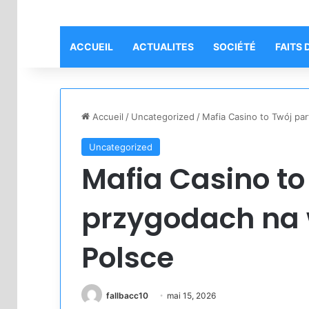
ACCUEIL
ACTUALITES
SOCIÉTÉ
FAITS 
Accueil
/
Uncategorized
/
Mafia Casino to Twój pa
Uncategorized
Mafia Casino to
przygodach na
Polsce
fallbacc10
mai 15, 2026