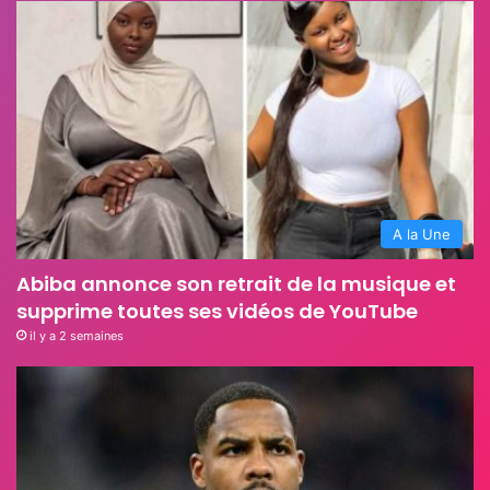
A la Une
Abiba annonce son retrait de la musique et
supprime toutes ses vidéos de YouTube
il y a 2 semaines