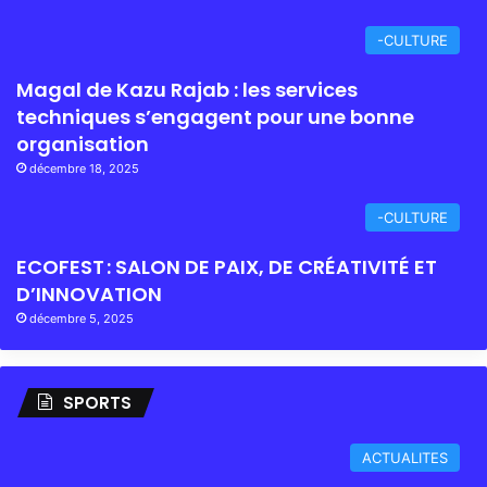
-CULTURE
Magal de Kazu Rajab : les services
techniques s’engagent pour une bonne
organisation
décembre 18, 2025
-CULTURE
ECOFEST : SALON DE PAIX, DE CRÉATIVITÉ ET
D’INNOVATION
décembre 5, 2025
SPORTS
ACTUALITES