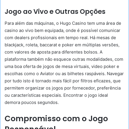
Jogo ao Vivo e Outras Opções
Para além das máquinas, o Hugo Casino tem uma área de
casino ao vivo bem equipada, onde é possível comunicar
com dealers profissionais em tempo real. Há mesas de
blackjack, roleta, baccarat e poker em múltiplas versões,
com valores de aposta para diferentes bolsos. A
plataforma também não esquece outras modalidades, com
uma boa oferta de jogos de mesa virtuais, video poker e
escolhas como o Aviator ou as bilhetes raspáveis. Navegar
por tudo isto é tornado mais fácil por filtros eficazes, que
permitem organizar os jogos por fornecedor, preferência
ou características especiais. Encontrar o jogo ideal
demora poucos segundos.
Compromisso com o Jogo