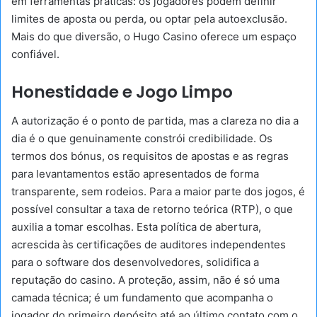
em ferramentas práticas: os jogadores podem definir
limites de aposta ou perda, ou optar pela autoexclusão.
Mais do que diversão, o Hugo Casino oferece um espaço
confiável.
Honestidade e Jogo Limpo
A autorização é o ponto de partida, mas a clareza no dia a
dia é o que genuinamente constrói credibilidade. Os
termos dos bónus, os requisitos de apostas e as regras
para levantamentos estão apresentados de forma
transparente, sem rodeios. Para a maior parte dos jogos, é
possível consultar a taxa de retorno teórica (RTP), o que
auxilia a tomar escolhas. Esta política de abertura,
acrescida às certificações de auditores independentes
para o software dos desenvolvedores, solidifica a
reputação do casino. A proteção, assim, não é só uma
camada técnica; é um fundamento que acompanha o
jogador do primeiro depósito até ao último contato com o