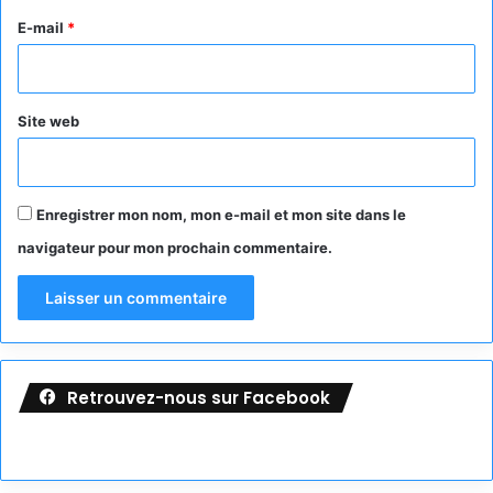
e
E-mail
*
*
Site web
Enregistrer mon nom, mon e-mail et mon site dans le
navigateur pour mon prochain commentaire.
Retrouvez-nous sur Facebook