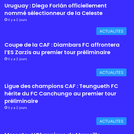
Uruguay : Diego Forlán officiellement
nommé sélectionneur de la Celeste
il y a 2 jours
ACTUALITES
Coupe de la CAF : Diambars FC affrontera
l’ES Zarzis au premier tour préliminaire
il y a 2 jours
ACTUALITES
Ligue des champions CAF : Teungueth FC
hérite du FC Canchungo au premier tour
préliminaire
il y a 2 jours
ACTUALITES