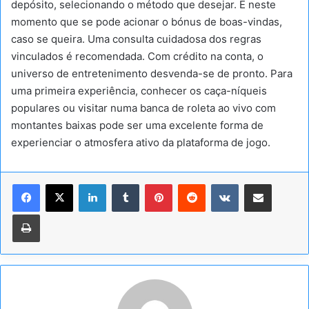
depósito, selecionando o método que desejar. É neste
momento que se pode acionar o bónus de boas-vindas,
caso se queira. Uma consulta cuidadosa dos regras
vinculados é recomendada. Com crédito na conta, o
universo de entretenimento desvenda-se de pronto. Para
uma primeira experiência, conhecer os caça-níqueis
populares ou visitar numa banca de roleta ao vivo com
montantes baixas pode ser uma excelente forma de
experienciar o atmosfera ativo da plataforma de jogo.
Linkedin
Tumblr
Pinterest
Reddit
VKontakte
Partager par email
Imprimer