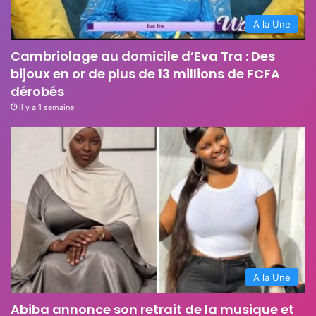
A la Une
Cambriolage au domicile d’Eva Tra : Des
bijoux en or de plus de 13 millions de FCFA
dérobés
il y a 1 semaine
A la Une
Abiba annonce son retrait de la musique et