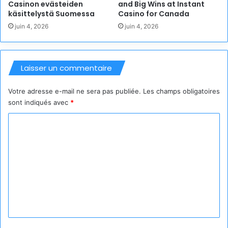
Casinon evästeiden
and Big Wins at Instant
käsittelystä Suomessa
Casino for Canada
juin 4, 2026
juin 4, 2026
Laisser un commentaire
Votre adresse e-mail ne sera pas publiée.
Les champs obligatoires
sont indiqués avec
*
C
o
m
m
e
n
t
a