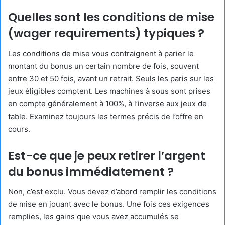
Quelles sont les conditions de mise
(wager requirements) typiques ?
Les conditions de mise vous contraignent à parier le
montant du bonus un certain nombre de fois, souvent
entre 30 et 50 fois, avant un retrait. Seuls les paris sur les
jeux éligibles comptent. Les machines à sous sont prises
en compte généralement à 100%, à l’inverse aux jeux de
table. Examinez toujours les termes précis de l’offre en
cours.
Est-ce que je peux retirer l’argent
du bonus immédiatement ?
Non, c’est exclu. Vous devez d’abord remplir les conditions
de mise en jouant avec le bonus. Une fois ces exigences
remplies, les gains que vous avez accumulés se