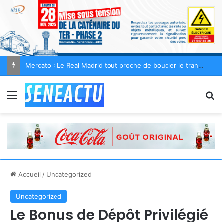
Kébémer : Une impressionnante fissure terrestre inquiète les populations de plusieurs villages
Menu
R
Accueil
/
Uncategorized
Uncategorized
Le Bonus de Dépôt Privilégié