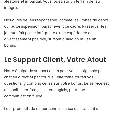
aléatoire et impartial. Vous jouez sur un terrain de jeu
intègre.
Nos outils de jeu responsable, comme les limites de dépôt
ou l’autosuspension, parachèvent ce cadre. Préserver les
joueurs fait partie intégrante d’une expérience de
divertissement positive, surtout quand on utilise un
bonus.
Le Support Client, Votre Atout
Notre équipe de support est là pour vous. Joignable par
chat en direct et par courriel, elle traite toutes vos
questions, y compris celles sur votre bonus. Le service est
disponible en français et en anglais, pour une
communication fluide.
Leur promptitude et leur connaissance du site sont un