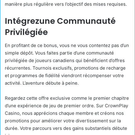
manière plus régulière vers l’objectif des mises requises.
Intégrezune Communauté
Privilégiée
En profitant de ce bonus, vous ne vous contentez pas d’un
simple dépôt. Vous faites partie d’une communauté
privilégiée de joueurs canadiens qui bénéficient d’offres
récurrentes. Tournois exclusifs, promotions de recharge
et programmes de fidélité viendront récompenser votre
activité. L’aventure débute à peine.
Regardez cette offre exclusive comme le premier chapitre
d’une expérience de jeu de premier ordre. Sur CrownPlay
Casino, nous apprécions chaque membre et créons nos
promotions pour améliorer votre divertissement sur la
durée. Votre parcours vers des gains substantiels débute