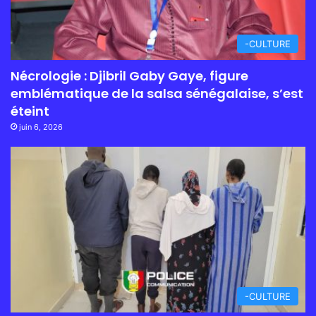
-CULTURE
Nécrologie : Djibril Gaby Gaye, figure
emblématique de la salsa sénégalaise, s’est
éteint
juin 6, 2026
-CULTURE