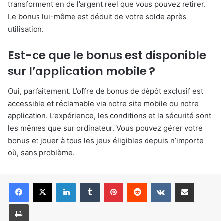
transforment en de l’argent réel que vous pouvez retirer.
Le bonus lui-même est déduit de votre solde après
utilisation.
Est-ce que le bonus est disponible
sur l’application mobile ?
Oui, parfaitement. L’offre de bonus de dépôt exclusif est
accessible et réclamable via notre site mobile ou notre
application. L’expérience, les conditions et la sécurité sont
les mêmes que sur ordinateur. Vous pouvez gérer votre
bonus et jouer à tous les jeux éligibles depuis n’importe
où, sans problème.
Linkedin
Tumblr
Pinterest
Reddit
VKontakte
Partager par email
Imprimer