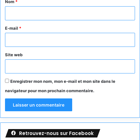
Nom
*
i
r
e
E-mail
*
*
Site web
Enregistrer mon nom, mon e-mail et mon site dans le
navigateur pour mon prochain commentaire.
Retrouvez-nous sur Facebook