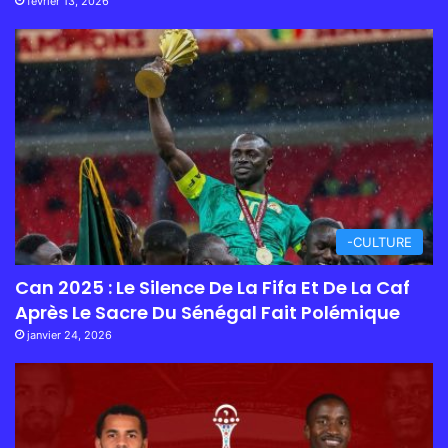
février 13, 2026
-CULTURE
Can 2025 : Le Silence De La Fifa Et De La Caf
Après Le Sacre Du Sénégal Fait Polémique
janvier 24, 2026