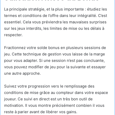
La principale stratégie, et la plus importante : étudiez les
termes et conditions de l’offre dans leur intégralité. C’est
essentiel. Cela vous préviendra les mauvaises surprises
sur les jeux interdits, les limites de mise ou les délais à
respecter.
Fractionnez votre solde bonus en plusieurs sessions de
jeu. Cette technique de gestion vous laisse de la marge
pour vous adapter. Si une session n’est pas concluante,
vous pouvez modifier de jeu pour la suivante et essayer
une autre approche.
Suivez votre progression vers le remplissage des
conditions de mise grâce au compteur dans votre espace
joueur. Ce suivi en direct est un très bon outil de
motivation. Il vous montre précisément combien il vous
reste à parier avant de libérer vos gains.