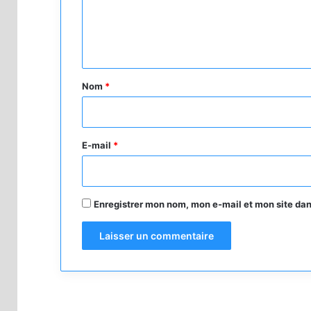
e
n
t
a
Nom
*
i
r
e
E-mail
*
*
Enregistrer mon nom, mon e-mail et mon site da