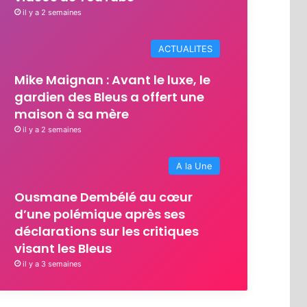
il y a 2 semaines
ACTUALITES
Mike Maignan : Avant le luxe, le
gardien des Bleus a offert une
maison à sa mère
il y a 2 semaines
A la Une
Ousmane Dembélé au cœur
d’une polémique après ses
déclarations sur les critiques
visant les Bleus
il y a 3 semaines