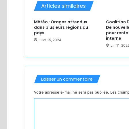
Articles similaires
Météo : Orages attendus
Coalition 
dans plusieurs régions du
De nouvell
pays
pour renfo
interne
juillet 15, 2024
juin 11, 202
Laisser un commentaire
Votre adresse e-mail ne sera pas publiée.
Les champ
C
o
m
m