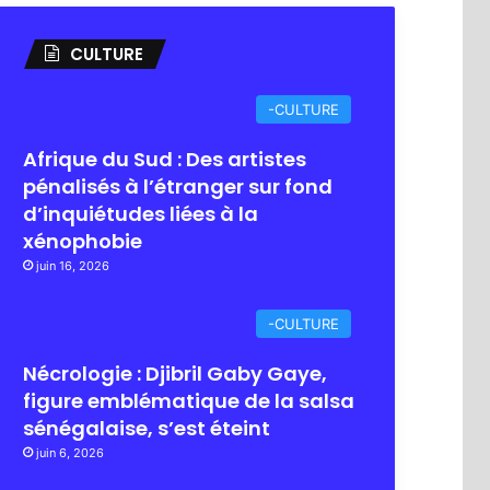
CULTURE
-CULTURE
Afrique du Sud : Des artistes
pénalisés à l’étranger sur fond
d’inquiétudes liées à la
xénophobie
juin 16, 2026
-CULTURE
Nécrologie : Djibril Gaby Gaye,
figure emblématique de la salsa
sénégalaise, s’est éteint
juin 6, 2026