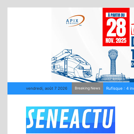
vendredi, août 7 2026
Breaking News
La LONASE déme