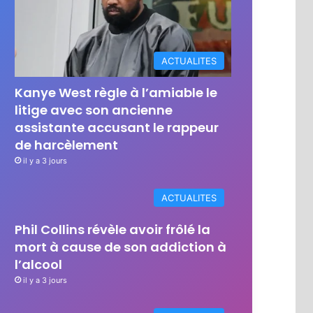
ACTUALITES
Kanye West règle à l’amiable le
litige avec son ancienne
assistante accusant le rappeur
de harcèlement
il y a 3 jours
ACTUALITES
Phil Collins révèle avoir frôlé la
mort à cause de son addiction à
l’alcool
il y a 3 jours