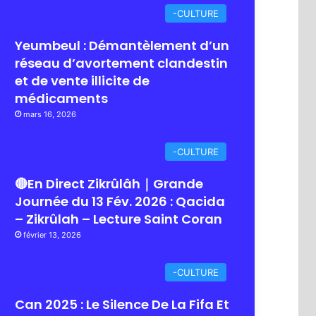
-CULTURE
Yeumbeul : Démantèlement d’un
réseau d’avortement clandestin
et de vente illicite de
médicaments
mars 16, 2026
-CULTURE
🔴En Direct Zikrûlâh｜Grande
Journée du 13 Fév. 2026 : Qacida
– Zikrûlah – Lecture Saint Coran
février 13, 2026
-CULTURE
Can 2025 : Le Silence De La Fifa Et