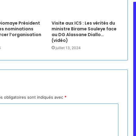
Diomaye Président
Visite aux ICS : Les vérités du
es nominations
ministre Birame Souleye face
rcer l’organisation
au DG Alassane Diallo…
(vidéo)
6
juillet 13, 2024
s obligatoires sont indiqués avec
*