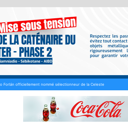
onale : 6 commissions d’enquête parlementaires en vue sur des dossie