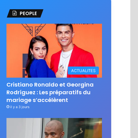
PEOPLE
ACTUALITES
Cristiano Ronaldo et Georgina
Rodríguez : Les préparatifs du
mariage s’accélèrent
il y a 3 jours