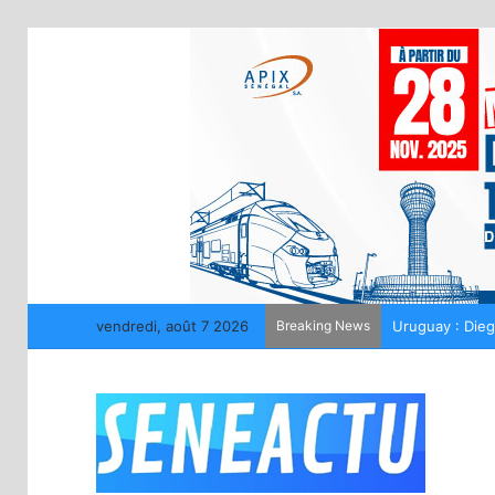
vendredi, août 7 2026
Breaking News
Assemblée nati