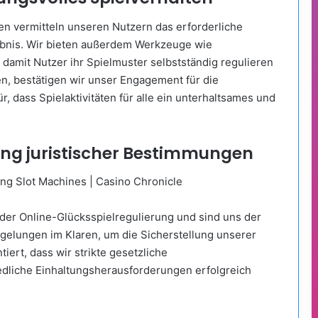
n vermitteln unseren Nutzern das erforderliche
ebnis. Wir bieten außerdem Werkzeuge wie
damit Nutzer ihr Spielmuster selbstständig regulieren
en, bestätigen wir unser Engagement für die
, dass Spielaktivitäten für alle ein unterhaltsames und
ung juristischer Bestimmungen
der Online-Glücksspielregulierung und sind uns der
egelungen im Klaren, um die Sicherstellung unserer
iert, dass wir strikte gesetzliche
dliche Einhaltungsherausforderungen erfolgreich