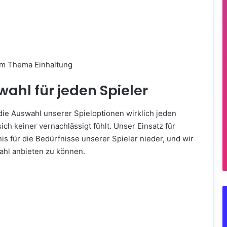
um Thema Einhaltung
ahl für jeden Spieler
 die Auswahl unserer Spieloptionen wirklich jeden
ich keiner vernachlässigt fühlt. Unser Einsatz für
nis für die Bedürfnisse unserer Spieler nieder, und wir
ahl anbieten zu können.