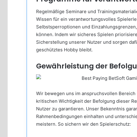
Regelmäßige Seminare und Trainingsmaterialie
Wissen für ein verantwortungsvolles Spielerl
Selbstsperroptionen und Einzahlungsgrenzen, 
können. Indem wir sicheres Spielen priorisier
Sicherstellung unserer Nutzer und sorgen dafür
geschütztes Hobby bleibt.
Gewährleistung der Befolg
Wir bewegen uns im anspruchsvollen Bereich 
kritischen Wichtigkeit der Befolgung dieser R
Nutzer zu garantieren. Unser Bekenntnis garant
Rahmenbedingungen einhalten und unterschie
meistern. So sichern wir den Spielerschutz: