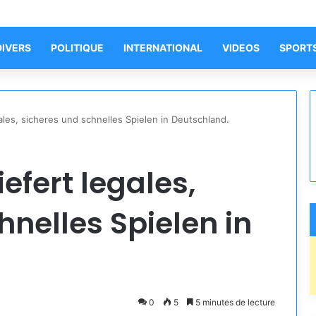
DIVERS
POLITIQUE
INTERNATIONAL
VIDEOS
SPORT
gales, sicheres und schnelles Spielen in Deutschland.
efert legales,
hnelles Spielen in
0
5
5 minutes de lecture