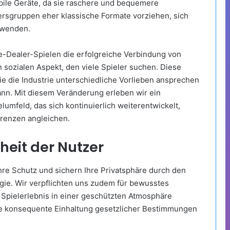
ile Geräte, da sie raschere und bequemere
tersgruppen eher klassische Formate vorziehen, sich
uwenden.
e-Dealer-Spielen die erfolgreiche Verbindung von
n sozialen Aspekt, den viele Spieler suchen. Diese
e die Industrie unterschiedliche Vorlieben ansprechen
ann. Mit diesem Veränderung erleben wir ein
mfeld, das sich kontinuierlich weiterentwickelt,
renzen angleichen.
heit der Nutzer
hre Schutz und sichern Ihre Privatsphäre durch den
ie. Wir verpflichten uns zudem für bewusstes
n Spielerlebnis in einer geschützten Atmosphäre
ere konsequente Einhaltung gesetzlicher Bestimmungen