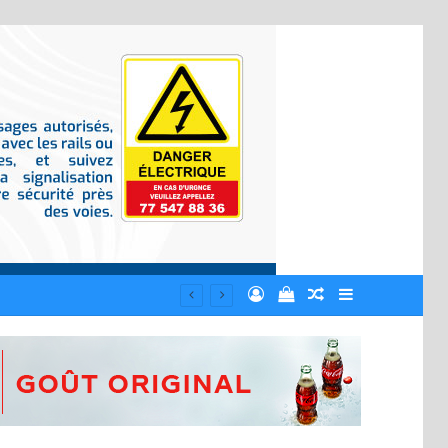
Connexion
Voir votre panier
Article Aléatoire
Sidebar (barr
rs sensibles