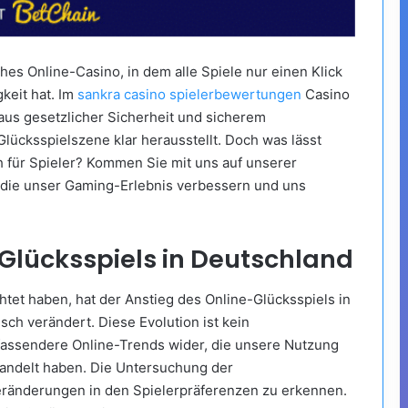
ches Online-Casino, in dem alle Spiele nur einen Klick
gkeit hat. Im
sankra casino spielerbewertungen
Casino
aus gesetzlicher Sicherheit und sicherem
Glücksspielszene klar herausstellt. Doch was lässt
h für Spieler? Kommen Sie mit uns auf unserer
 die unser Gaming-Erlebnis verbessern und uns
-Glücksspiels in Deutschland
tet haben, hat der Anstieg des Online-Glücksspiels in
sch verändert. Diese Evolution ist kein
assendere Online-Trends wider, die unsere Nutzung
andelt haben. Die Untersuchung der
Veränderungen in den Spielerpräferenzen zu erkennen.