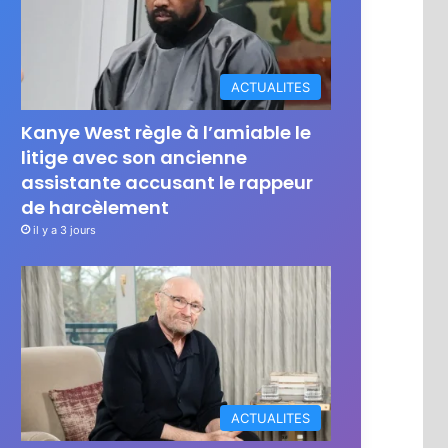
ACTUALITES
Kanye West règle à l’amiable le
litige avec son ancienne
assistante accusant le rappeur
de harcèlement
il y a 3 jours
ACTUALITES