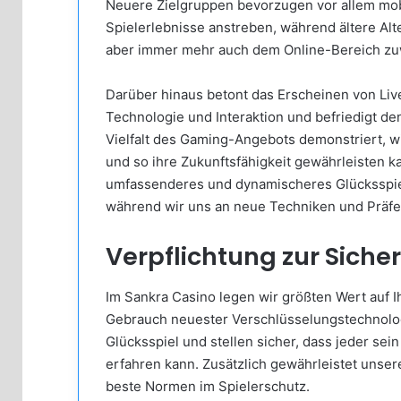
Neuere Zielgruppen bevorzugen vor allem mob
Spielerlebnisse anstreben, während ältere Al
aber immer mehr auch dem Online-Bereich z
Darüber hinaus betont das Erscheinen von Liv
Technologie und Interaktion und befriedigt de
Vielfalt des Gaming-Angebots demonstriert, wi
und so ihre Zukunftsfähigkeit gewährleisten k
umfassenderes und dynamischeres Glücksspielu
während wir uns an neue Techniken und Präfe
Verpflichtung zur Sicher
Im Sankra Casino legen wir größten Wert auf I
Gebrauch neuester Verschlüsselungstechnolog
Glücksspiel und stellen sicher, dass jeder sei
erfahren kann. Zusätzlich gewährleistet uns
beste Normen im Spielerschutz.