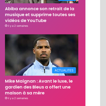
Abiba annonce son retrait de la
musique et supprime toutes ses
vidéos de YouTube
il y a 2 semaines
ACTUALITES
Mike Maignan : Avant le luxe, le
gardien des Bleus a offert une
maison à sa mère
il y a 2 semaines