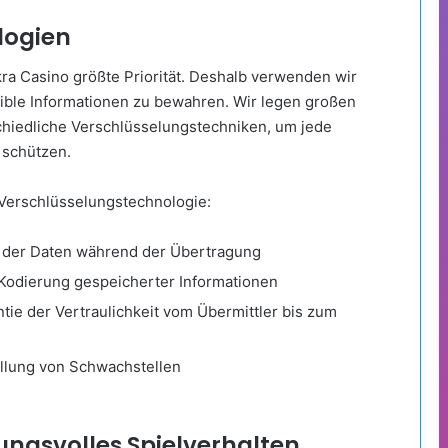
logien
ra Casino größte Priorität. Deshalb verwenden wir
ible Informationen zu bewahren. Wir legen großen
chiedliche Verschlüsselungstechniken, um jede
 schützen.
 Verschlüsselungstechnologie:
g der Daten während der Übertragung
Kodierung gespeicherter Informationen
ie der Vertraulichkeit vom Übermittler bis zum
ellung von Schwachstellen
ngsvolles Spielverhalten