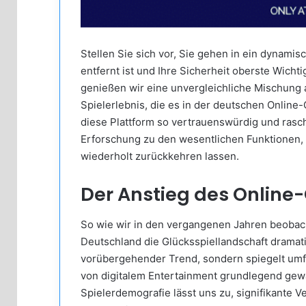
Stellen Sie sich vor, Sie gehen in ein dynamis
entfernt ist und Ihre Sicherheit oberste Wichti
genießen wir eine unvergleichliche Mischung 
Spielerlebnis, die es in der deutschen Online-
diese Plattform so vertrauenswürdig und rasc
Erforschung zu den wesentlichen Funktionen,
wiederholt zurückkehren lassen.
Der Anstieg des Online
So wie wir in den vergangenen Jahren beobach
Deutschland die Glücksspiellandschaft dramati
vorübergehender Trend, sondern spiegelt umf
von digitalem Entertainment grundlegend gew
Spielerdemografie lässt uns zu, signifikante 