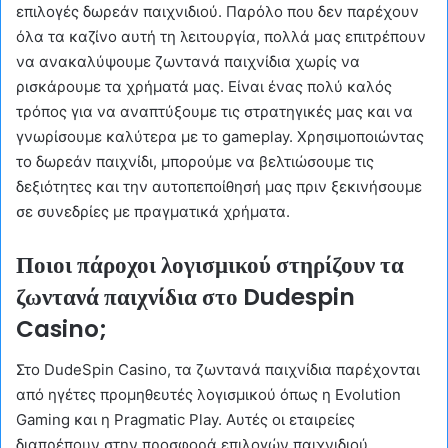
επιλογές δωρεάν παιχνιδιού. Παρόλο που δεν παρέχουν
όλα τα καζίνο αυτή τη λειτουργία, πολλά μας επιτρέπουν
να ανακαλύψουμε ζωντανά παιχνίδια χωρίς να
ρισκάρουμε τα χρήματά μας. Είναι ένας πολύ καλός
τρόπος για να αναπτύξουμε τις στρατηγικές μας και να
γνωρίσουμε καλύτερα με το gameplay. Χρησιμοποιώντας
το δωρεάν παιχνίδι, μπορούμε να βελτιώσουμε τις
δεξιότητες και την αυτοπεποίθησή μας πριν ξεκινήσουμε
σε συνεδρίες με πραγματικά χρήματα.
Ποιοι πάροχοι λογισμικού στηρίζουν τα
ζωντανά παιχνίδια στο Dudespin
Casino;
Στο DudeSpin Casino, τα ζωντανά παιχνίδια παρέχονται
από ηγέτες προμηθευτές λογισμικού όπως η Evolution
Gaming και η Pragmatic Play. Αυτές οι εταιρείες
διαπρέπουν στην προσφορά επιλογών παιχνιδιού