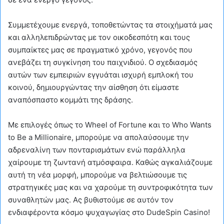
Συμμετέχουμε ενεργά, τοποθετώντας τα στοιχήματά μας
και αλληλεπιδρώντας με τον οικοδεσπότη και τους
συμπαίκτες μας σε πραγματικό χρόνο, γεγονός που
ανεβάζει τη συγκίνηση του παιχνιδιού. Ο σχεδιασμός
αυτών των εμπειριών εγγυάται ισχυρή εμπλοκή του
κοινού, δημιουργώντας την αίσθηση ότι είμαστε
αναπόσπαστο κομμάτι της δράσης.
Με επιλογές όπως το Wheel of Fortune και το Who Wants
to Be a Millionaire, μπορούμε να απολαύσουμε την
αδρεναλίνη των πονταρισμάτων ενώ παράλληλα
χαίρουμε τη ζωντανή ατμόσφαιρα. Καθώς αγκαλιάζουμε
αυτή τη νέα μορφή, μπορούμε να βελτιώσουμε τις
στρατηγικές μας και να χαρούμε τη συντροφικότητα των
συναθλητών μας. Ας βυθιστούμε σε αυτόν τον
ενδιαφέροντα κόσμο ψυχαγωγίας στο DudeSpin Casino!