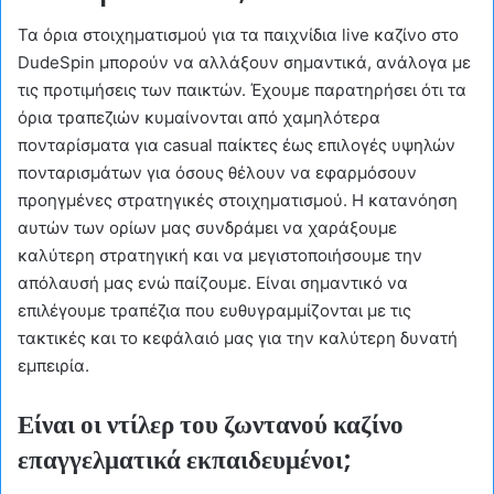
Τα όρια στοιχηματισμού για τα παιχνίδια live καζίνο στο
DudeSpin μπορούν να αλλάξουν σημαντικά, ανάλογα με
τις προτιμήσεις των παικτών. Έχουμε παρατηρήσει ότι τα
όρια τραπεζιών κυμαίνονται από χαμηλότερα
πονταρίσματα για casual παίκτες έως επιλογές υψηλών
πονταρισμάτων για όσους θέλουν να εφαρμόσουν
προηγμένες στρατηγικές στοιχηματισμού. Η κατανόηση
αυτών των ορίων μας συνδράμει να χαράξουμε
καλύτερη στρατηγική και να μεγιστοποιήσουμε την
απόλαυσή μας ενώ παίζουμε. Είναι σημαντικό να
επιλέγουμε τραπέζια που ευθυγραμμίζονται με τις
τακτικές και το κεφάλαιό μας για την καλύτερη δυνατή
εμπειρία.
Είναι οι ντίλερ του ζωντανού καζίνο
επαγγελματικά εκπαιδευμένοι;