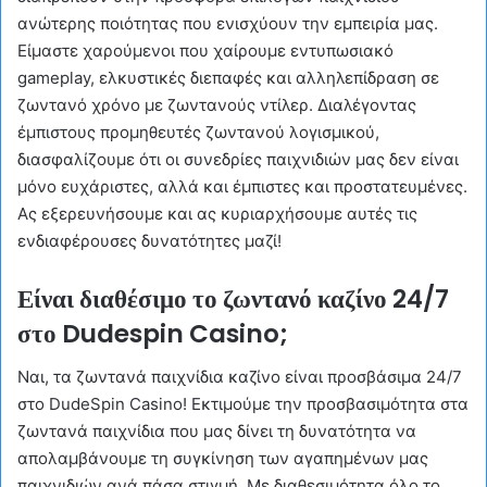
ανώτερης ποιότητας που ενισχύουν την εμπειρία μας.
Είμαστε χαρούμενοι που χαίρουμε εντυπωσιακό
gameplay, ελκυστικές διεπαφές και αλληλεπίδραση σε
ζωντανό χρόνο με ζωντανούς ντίλερ. Διαλέγοντας
έμπιστους προμηθευτές ζωντανού λογισμικού,
διασφαλίζουμε ότι οι συνεδρίες παιχνιδιών μας δεν είναι
μόνο ευχάριστες, αλλά και έμπιστες και προστατευμένες.
Ας εξερευνήσουμε και ας κυριαρχήσουμε αυτές τις
ενδιαφέρουσες δυνατότητες μαζί!
Είναι διαθέσιμο το ζωντανό καζίνο 24/7
στο Dudespin Casino;
Ναι, τα ζωντανά παιχνίδια καζίνο είναι προσβάσιμα 24/7
στο DudeSpin Casino! Εκτιμούμε την προσβασιμότητα στα
ζωντανά παιχνίδια που μας δίνει τη δυνατότητα να
απολαμβάνουμε τη συγκίνηση των αγαπημένων μας
παιχνιδιών ανά πάσα στιγμή. Με διαθεσιμότητα όλο το