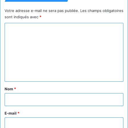
Votre adresse e-mail ne sera pas publiée.
Les champs obligatoires
sont indiqués avec
*
C
o
m
m
e
n
t
a
Nom
*
i
r
e
E-mail
*
*