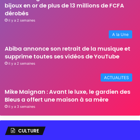
bijoux en or de plus de 13 millions de FCFA
dérobés
il y a 2 semaines
A la Une
Abiba annonce son retrait de la musique et
supprime toutes ses vidéos de YouTube
il y a 2 semaines
ACTUALITES
Mike Maignan : Avant le luxe, le gardien des
Bleus a offert une maison à sa mère
il y a 3 semaines
CULTURE