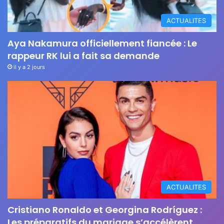
ACTUALITES
Aya Nakamura officiellement fiancée : Le
rappeur RK lui a fait sa demande
il y a 2 jours
ACTUALITES
Cristiano Ronaldo et Georgina Rodríguez :
Les préparatifs du mariage s’accélèrent