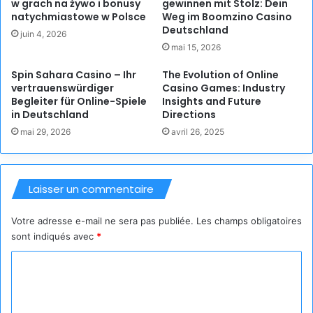
w grach na żywo i bonusy
gewinnen mit Stolz: Dein
natychmiastowe w Polsce
Weg im Boomzino Casino
Deutschland
juin 4, 2026
mai 15, 2026
Spin Sahara Casino – Ihr
The Evolution of Online
vertrauenswürdiger
Casino Games: Industry
Begleiter für Online-Spiele
Insights and Future
in Deutschland
Directions
mai 29, 2026
avril 26, 2025
Laisser un commentaire
Votre adresse e-mail ne sera pas publiée.
Les champs obligatoires
sont indiqués avec
*
C
o
m