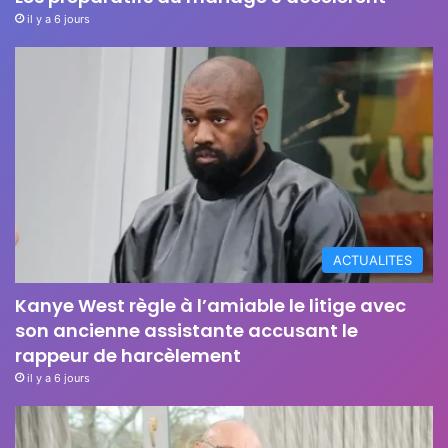
il y a 6 jours
ACTUALITES
Kanye West règle à l’amiable le litige avec
son ancienne assistante accusant le
rappeur de harcèlement
il y a 6 jours