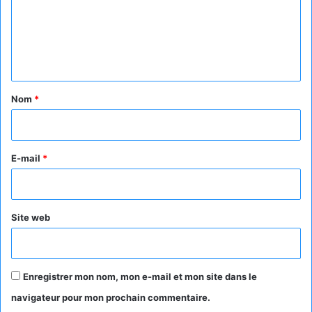
m
e
n
t
a
Nom
*
i
r
e
E-mail
*
*
Site web
Enregistrer mon nom, mon e-mail et mon site dans le
navigateur pour mon prochain commentaire.