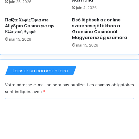
juin 25, 2026
juin 4, 2026
Παίξτε Χωρίς Όρια στο
Első lépések az online
AllySpin Casino για την
szerencsejátékban a
Ελληνική Αγορά
Gransino Casinónál
Magyarország számára
mai 15, 2026
mai 15, 2026
Laisser un commentaire
Votre adresse e-mail ne sera pas publiée.
Les champs obligatoires
sont indiqués avec
*
C
o
m
m