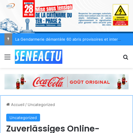
A Louga, Ousmane Sonko appelle Bassirou Diomaye Faye à fixer la date du scrutin
Menu
R
Accueil
/
Uncategorized
Uncategorized
Zuverlässiges Online-