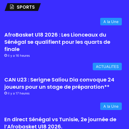
SPORTS
A la Une
AfroBasket U18 2026 : Les Lionceaux du
Sénégal se qualifient pour les quarts de
finale
il y a 16 heures
ACTUALITES
CAN U23 : Serigne Saliou Dia convoque 24
joueurs pour un stage de préparation**
il y a 17 heures
A la Une
En direct Sénégal vs Tunisie, 2e journée de
l’Afrobasket U18 2026.