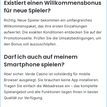
Existiert einen Willkommensbonus
für neue Spieler?
Richtig. Neue Spieler bekommen ein umfangreiches
Willkommenspaket, das ihre ersten Einzahlungen
aufwertet. Die exakten Konditionen entdecken Sie auf der
Promotionsseite. Prüfen Sie die Umsatzbedingungen, um
den Bonus voll auszuschöpfen.
Darf ich auch auf meinem
Smartphone spielen?
Aber sicher. Verde Casino ist vollständig für mobile
Browser ausgelegt. Sie brauchen keine App installieren.
Tragen Sie einfach die Webadresse ein – das komplette
Spielangebot und alle Funktionen liegen Ihnen in bester
Qualität zur Verfügung.