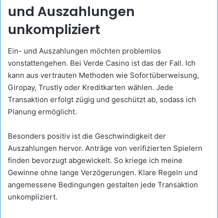
und Auszahlungen
unkompliziert
Ein- und Auszahlungen möchten problemlos
vonstattengehen. Bei Verde Casino ist das der Fall. Ich
kann aus vertrauten Methoden wie Sofortüberweisung,
Giropay, Trustly oder Kreditkarten wählen. Jede
Transaktion erfolgt zügig und geschützt ab, sodass ich
Planung ermöglicht.
Besonders positiv ist die Geschwindigkeit der
Auszahlungen hervor. Anträge von verifizierten Spielern
finden bevorzugt abgewickelt. So kriege ich meine
Gewinne ohne lange Verzögerungen. Klare Regeln und
angemessene Bedingungen gestalten jede Transaktion
unkompliziert.