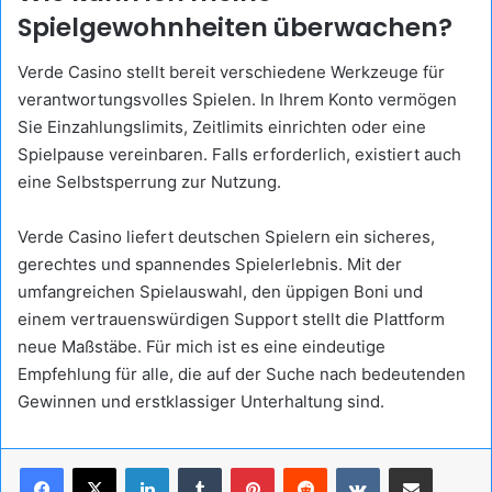
Spielgewohnheiten überwachen?
Verde Casino stellt bereit verschiedene Werkzeuge für
verantwortungsvolles Spielen. In Ihrem Konto vermögen
Sie Einzahlungslimits, Zeitlimits einrichten oder eine
Spielpause vereinbaren. Falls erforderlich, existiert auch
eine Selbstsperrung zur Nutzung.
Verde Casino liefert deutschen Spielern ein sicheres,
gerechtes und spannendes Spielerlebnis. Mit der
umfangreichen Spielauswahl, den üppigen Boni und
einem vertrauenswürdigen Support stellt die Plattform
neue Maßstäbe. Für mich ist es eine eindeutige
Empfehlung für alle, die auf der Suche nach bedeutenden
Gewinnen und erstklassiger Unterhaltung sind.
Linkedin
Tumblr
Pinterest
Reddit
VKontakte
Partager par email