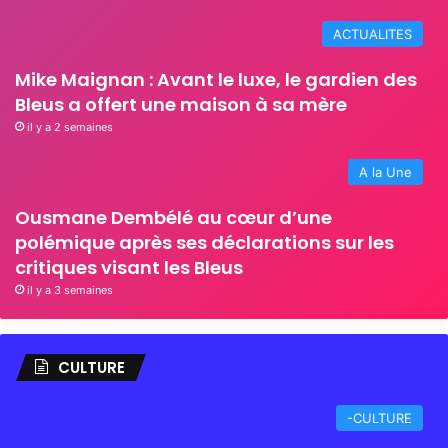
ACTUALITES
Mike Maignan : Avant le luxe, le gardien des
Bleus a offert une maison à sa mère
il y a 2 semaines
A la Une
Ousmane Dembélé au cœur d’une
polémique après ses déclarations sur les
critiques visant les Bleus
il y a 3 semaines
CULTURE
-CULTURE