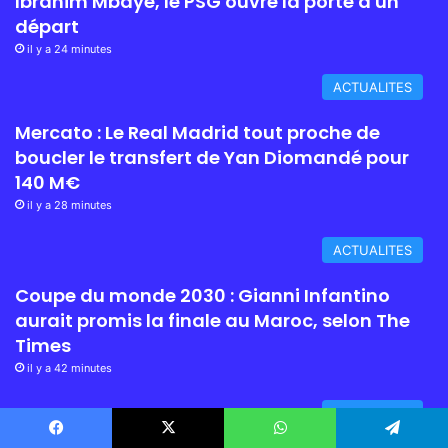
Ibrahim Mbaye, le PSG ouvre la porte à un
départ
il y a 24 minutes
ACTUALITES
Mercato : Le Real Madrid tout proche de
boucler le transfert de Yan Diomandé pour
140 M€
il y a 28 minutes
ACTUALITES
Coupe du monde 2030 : Gianni Infantino
aurait promis la finale au Maroc, selon The
Times
il y a 42 minutes
ACTUALITES
Facebook
X
WhatsApp
Telegram