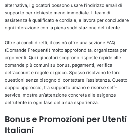
alternativa, i giocatori possono usare l’indirizzo email di
supporto per richieste meno immediate. Il team di
assistenza è qualificato e cordiale, e lavora per concludere
ogni interazione con la piena soddisfazione dell’utente.
Oltre ai canali diretti, il casinò offre una sezione FAQ
(Domande Frequenti) molto approfondita, organizzata per
argomenti. Qui i giocatori scoprono risposte rapide alle
domande più comuni su bonus, pagamenti, verifica
dell’account e regole di gioco. Spesso risolvono le loro
questioni senza bisogno di contattare l’assistenza. Questo
doppio approccio, tra supporto umano e risorse self-
service, mostra un’attenzione concreta alle esigenze
dell’utente in ogni fase della sua esperienza.
Bonus e Promozioni per Utenti
Italiani