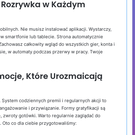
a Rozrywka w Każdym
bilnych. Nie musisz instalować aplikacji. Wystarczy,
 w smartfonie lub tablecie. Strona automatycznie
Zachowasz całkowity wgląd do wszystkich gier, konta i
sie, w automaty podczas przerwy w pracy. Twoje
mocje, Które Urozmaicają
 System codziennych premii i regularnych akcji to
ngażowanie i przywiązanie. Formy gratyfikacji są
 zwroty gotówki. Warto regularnie zaglądać do
ą. Oto co dla ciebie przygotowaliśmy: