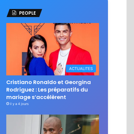
PEOPLE
ACTUALITES
Cristiano Ronaldo et Georgina
Rodríguez : Les préparatifs du
mariage s’accélèrent
il y a 4 jours