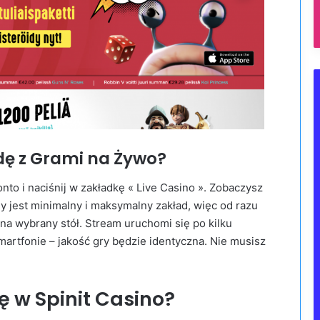
ę z Grami na Żywo?
nto i naciśnij w zakładkę « Live Casino ». Zobaczysz
y jest minimalny i maksymalny zakład, więc od razu
 na wybrany stół. Stream uruchomi się po kilku
artfonie – jakość gry będzie identyczna. Nie musisz
ę w Spinit Casino?