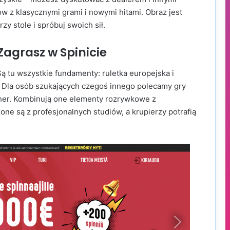
ów z klasycznymi grami i nowymi hitami. Obraz jest
rzy stole i spróbuj swoich sił.
Zagrasz w Spinicie
ą tu wszystkie fundamenty: ruletka europejska i
t. Dla osób szukających czegoś innego polecamy gry
cher. Kombinują one elementy rozrywkowe z
ne są z profesjonalnych studiów, a krupierzy potrafią