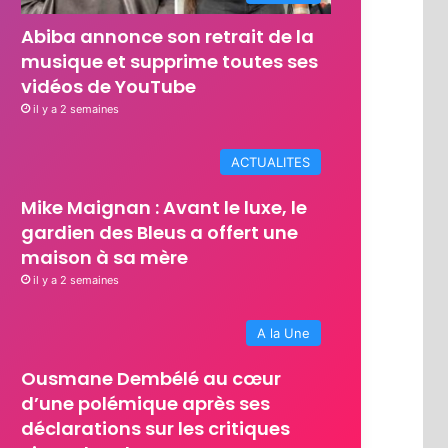
Abiba annonce son retrait de la
musique et supprime toutes ses
vidéos de YouTube
il y a 2 semaines
ACTUALITES
Mike Maignan : Avant le luxe, le
gardien des Bleus a offert une
maison à sa mère
il y a 2 semaines
A la Une
Ousmane Dembélé au cœur
d’une polémique après ses
déclarations sur les critiques