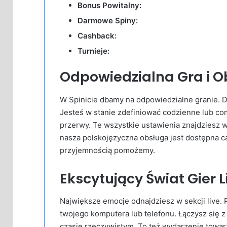
Bonus Powitalny:
Darmowe Spiny:
Cashback:
Turnieje:
Odpowiedzialna Gra i O
W Spinicie dbamy na odpowiedzialne granie. D
Jesteś w stanie zdefiniować codzienne lub comi
przerwy. Te wszystkie ustawienia znajdziesz w
nasza polskojęzyczna obsługa jest dostępna cał
przyjemnością pomożemy.
Ekscytujący Świat Gier L
Największe emocje odnajdziesz w sekcji live.
twojego komputera lub telefonu. Łączysz się z 
czasie rzeczywistym. To też wydarzenie towar