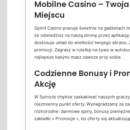
Mobilne Casino – Twoj
Miejscu
Spinit Casino pracuje świetnie na gadżetach mo
że odwiedzisz na naszą stronę przez aplikację
dostosuje układ do wielkości twojego ekranu. 
promocji. Zagrasz w ruletkę na żywo w autobu
najlepsze kasyno masz zawsze przy sobie.
Codzienne Bonusy i Pro
Akcję
W Spinicie chętnie zaskakiwać naszych graczy.
niezmienny punkt oferty. Wynagradzamy za zaa
różnorodne: darmowe spiny, bonusy pieniężne,
zakładki « Promocje », bo oferty się aktualizuj