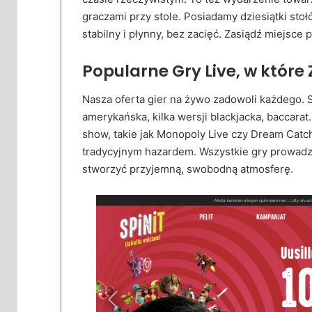
graczami przy stole. Posiadamy dziesiątki stoł
stabilny i płynny, bez zacięć. Zasiądź miejsce p
Popularne Gry Live, w które 
Nasza oferta gier na żywo zadowoli każdego. S
amerykańska, kilka wersji blackjacka, baccara
show, takie jak Monopoly Live czy Dream Cat
tradycyjnym hazardem. Wszystkie gry prowadzo
stworzyć przyjemną, swobodną atmosferę.