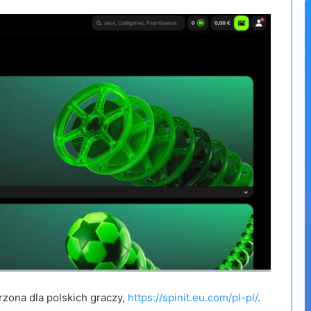
orzona dla polskich graczy,
https://spinit.eu.com/pl-pl/
.