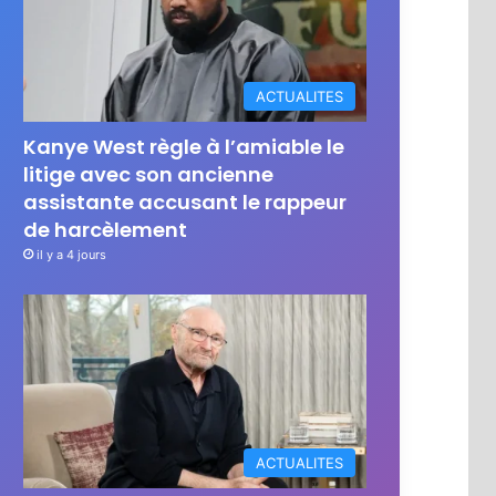
ACTUALITES
Kanye West règle à l’amiable le
litige avec son ancienne
assistante accusant le rappeur
de harcèlement
il y a 4 jours
ACTUALITES