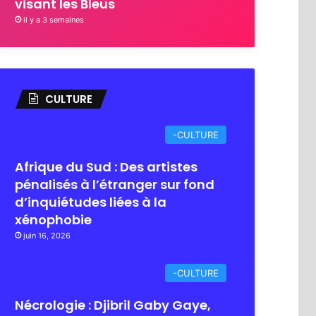
visant les Bleus
il y a 3 semaines
CULTURE
-CULTURE
Afrique du Sud : Des artistes
pénalisés à l’étranger sur fond
d’inquiétudes liées à la
xénophobie
juin 16, 2026
-CULTURE
Nécrologie : Djibril Gaby Gaye,