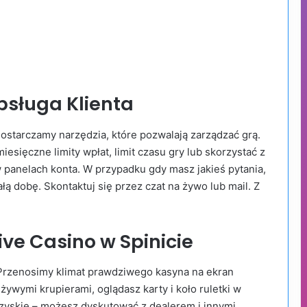
bsługa Klienta
ostarczamy narzędzia, które pozwalają zarządzać grą.
esięczne limity wpłat, limit czasu gry lub skorzystać z
 panelach konta. W przypadku gdy masz jakieś pytania,
ą dobę. Skontaktuj się przez czat na żywo lub mail. Z
ive Casino w Spinicie
 Przenosimy klimat prawdziwego kasyna na ekran
żywymi krupierami, oglądasz karty i koło ruletki w
zyskie – możesz dyskutować z dealerem i innymi