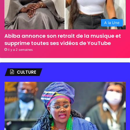
A la Une
Abiba annonce son retrait de la musique et
supprime toutes ses vidéos de YouTube
il y a 2 semaines
CULTURE