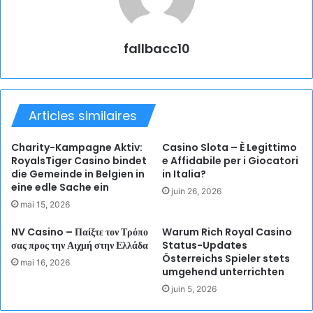
fallbacc10
Articles similaires
Charity-Kampagne Aktiv:
Casino Slota – È Legittimo
RoyalsTiger Casino bindet
e Affidabile per i Giocatori
die Gemeinde in Belgien in
in Italia?
eine edle Sache ein
juin 26, 2026
mai 15, 2026
NV Casino – Παίξτε τον Τρόπο
Warum Rich Royal Casino
σας προς την Αιχμή στην Ελλάδα
Status-Updates
Österreichs Spieler stets
mai 16, 2026
umgehend unterrichten
juin 5, 2026