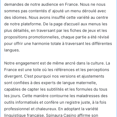
demandes de notre audience en France. Nous ne nous
sommes pas contentés d’ ajouté un menu déroulé avec
des idiomes. Nous avons insufflé cette variété au centre
de notre plateforme. De la page d’accueil aux menus les
plus détaillés, en traversant par les fiches de jeux et les
propositions promotionnelles, chaque partie a été révisé
pour offrir une harmonie totale à traversant les différentes
langues.
Notre engagement est de même ancré dans la culture. La
France est une toile où les références et les perceptions
divergent. C’est pourquoi nos versions et ajustements
sont confiées à des experts de langue maternelle,
capables de capter les subtilités et les formules du tous
les jours. Cette manière contourne les maladresses des
outils informatisés et confère un registre juste, à la fois
professionnel et chaleureux. En adoptant la variété
linguistique française, Spinaura Casino affirme son