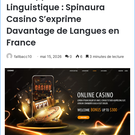
Linguistique : Spinaura
Casino S’exprime
Davantage de Langues en
France
fallbacc10
mai 15, 2026
0
6
3 minutes de lecture