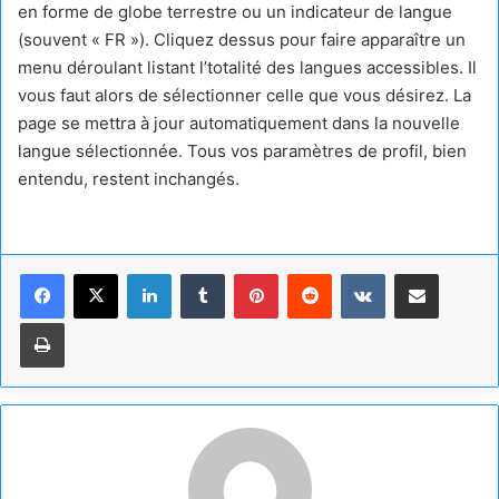
en forme de globe terrestre ou un indicateur de langue
(souvent « FR »). Cliquez dessus pour faire apparaître un
menu déroulant listant l’totalité des langues accessibles. Il
vous faut alors de sélectionner celle que vous désirez. La
page se mettra à jour automatiquement dans la nouvelle
langue sélectionnée. Tous vos paramètres de profil, bien
entendu, restent inchangés.
Linkedin
Tumblr
Pinterest
Reddit
VKontakte
Partager par email
Imprimer