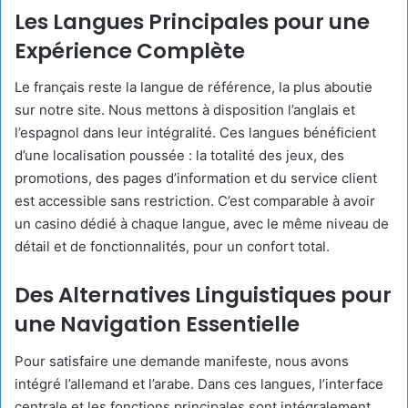
Les Langues Principales pour une
Expérience Complète
Le français reste la langue de référence, la plus aboutie
sur notre site. Nous mettons à disposition l’anglais et
l’espagnol dans leur intégralité. Ces langues bénéficient
d’une localisation poussée : la totalité des jeux, des
promotions, des pages d’information et du service client
est accessible sans restriction. C’est comparable à avoir
un casino dédié à chaque langue, avec le même niveau de
détail et de fonctionnalités, pour un confort total.
Des Alternatives Linguistiques pour
une Navigation Essentielle
Pour satisfaire une demande manifeste, nous avons
intégré l’allemand et l’arabe. Dans ces langues, l’interface
centrale et les fonctions principales sont intégralement