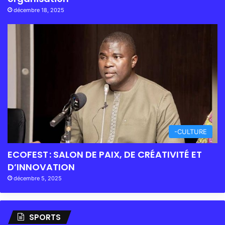
décembre 18, 2025
-CULTURE
ECOFEST : SALON DE PAIX, DE CRÉATIVITÉ ET
D’INNOVATION
décembre 5, 2025
SPORTS