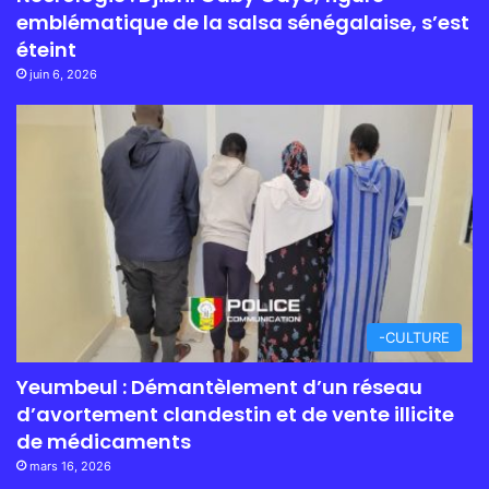
emblématique de la salsa sénégalaise, s’est
éteint
juin 6, 2026
-CULTURE
Yeumbeul : Démantèlement d’un réseau
d’avortement clandestin et de vente illicite
de médicaments
mars 16, 2026