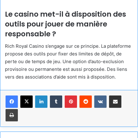
Le casino met-il à disposition des
outils pour jouer de manière
responsable ?
Rich Royal Casino s’engage sur ce principe. La plateforme
propose des outils pour fixer des limites de dépôt, de
perte ou de temps de jeu. Une option d’auto-exclusion
provisoire ou permanente est aussi proposée. Des liens
vers des associations d’aide sont mis à disposition.
Linkedin
Tumblr
Pinterest
Reddit
VKontakte
Partager par email
Imprimer