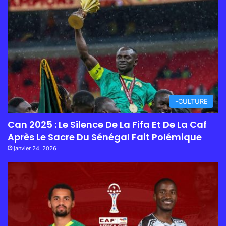
-CULTURE
Can 2025 : Le Silence De La Fifa Et De La Caf
Après Le Sacre Du Sénégal Fait Polémique
janvier 24, 2026