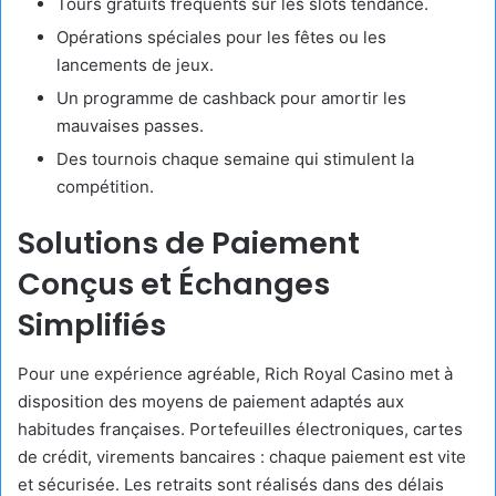
Tours gratuits fréquents sur les slots tendance.
Opérations spéciales pour les fêtes ou les
lancements de jeux.
Un programme de cashback pour amortir les
mauvaises passes.
Des tournois chaque semaine qui stimulent la
compétition.
Solutions de Paiement
Conçus et Échanges
Simplifiés
Pour une expérience agréable, Rich Royal Casino met à
disposition des moyens de paiement adaptés aux
habitudes françaises. Portefeuilles électroniques, cartes
de crédit, virements bancaires : chaque paiement est vite
et sécurisée. Les retraits sont réalisés dans des délais