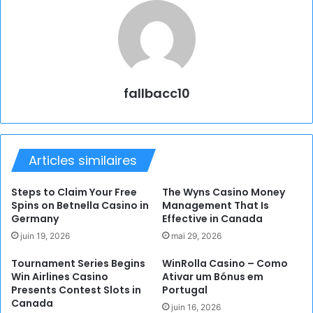
fallbacc10
Articles similaires
Steps to Claim Your Free
The Wyns Casino Money
Spins on Betnella Casino in
Management That Is
Germany
Effective in Canada
juin 19, 2026
mai 29, 2026
Tournament Series Begins
WinRolla Casino – Como
Win Airlines Casino
Ativar um Bónus em
Presents Contest Slots in
Portugal
Canada
juin 16, 2026