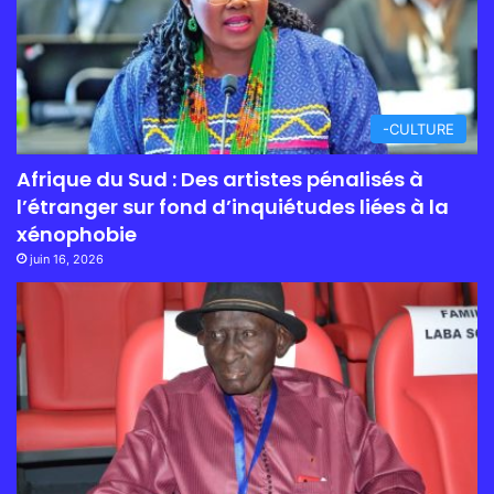
-CULTURE
Afrique du Sud : Des artistes pénalisés à
l’étranger sur fond d’inquiétudes liées à la
xénophobie
juin 16, 2026