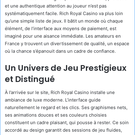
et une authentique attention au joueur n’est pas
systématiquement facile. Rich Royal Casino va plus loin
qu’une simple liste de jeux. Il bâtit un monde où chaque
élément, de l’interface aux moyens de paiement, est
imaginé pour une aisance immédiate. Les amateurs en
France y trouvent un divertissement de qualité, un espace
où la chance s’épanouit dans un cadre de confiance.
Un Univers de Jeu Prestigieux
et Distingué
À l’arrivée sur le site, Rich Royal Casino installe une
ambiance de luxe moderne. L’interface guide
naturellement le regard et les clics. Ses graphismes nets,
ses animations douces et ses couleurs choisies
constituent un cadre plaisant, qui pousse à rester. Ce soin
accordé au design garantit des sessions de jeu fluides,