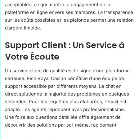
acceptables, ce qui montre le engagement de la
plateforme en ligne envers ses membres. La transparence
sur les coûts possibles et les plafonds permet une relation
d’argent limpide.
Support Client : Un Service à
Votre Écoute
Un service client de qualité est le signe d’une plateforme
sérieuse. Rich Royal Casino bénéficie d’une équipe de
support accessible par différents moyens. Le chat en
direct solutionne la majorité des problèmes en quelques
secondes. Pour les requêtes plus élaborées, l’email est
adapté. Les agents répondent avec professionnalisme.
Une foire aux questions détaillée offre également de
découvrir des solutions par soi-même, rapidement.