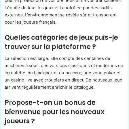
pour la protection de vos données et de vos transactions.
L’équité de tous les jeux est contrôlée par des audits
externes. L’environnement se révèle sûr et transparent
pour les joueurs français.
Quelles catégories de jeux puis-je
trouver sur la plateforme ?
La sélection est large. Elle compte des centaines de
machines à sous, des versions classiques et modernes de
la roulette, du blackjack et du baccara, une zone poker et
un casino live avec croupiers en direct. De nouveaux jeux
arrivent régulièrement enrichir le catalogue.
Propose-t-on un bonus de
bienvenue pour les nouveaux
joueurs ?