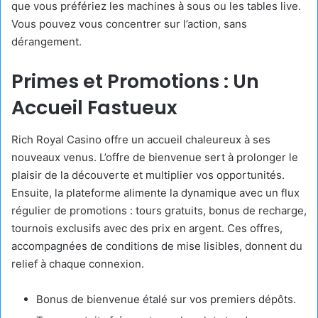
que vous préfériez les machines à sous ou les tables live.
Vous pouvez vous concentrer sur l’action, sans
dérangement.
Primes et Promotions : Un
Accueil Fastueux
Rich Royal Casino offre un accueil chaleureux à ses
nouveaux venus. L’offre de bienvenue sert à prolonger le
plaisir de la découverte et multiplier vos opportunités.
Ensuite, la plateforme alimente la dynamique avec un flux
régulier de promotions : tours gratuits, bonus de recharge,
tournois exclusifs avec des prix en argent. Ces offres,
accompagnées de conditions de mise lisibles, donnent du
relief à chaque connexion.
Bonus de bienvenue étalé sur vos premiers dépôts.