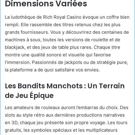
Dimensions Variées
La ludothèque de Rich Royal Casino évoque un coffre bien
rempli. Elle rassemble des titres retenus chez les plus
grands fournisseurs. Vous y découvrirez des centaines de
machines à sous, toutes les versions de roulette et de
blackjack, et des jeux de table plus rares. Chaque titre
montre une qualité sonore et visuelle qui favorise
l’immersion. Passionnés de jackpots ou de stratégie pure,
la plateforme a de quoi satisfaire vos envies.
Les Bandits Manchots : Un Terrain
de Jeu Épique
Les amateurs de rouleaux auront l’embarras du choix. Des
slots au style rétro aux dernières productions narratives
en 3D, chaque jeu présente son propre voyage. Les tours
gratuits, les symboles spéciaux et les multiplicateurs