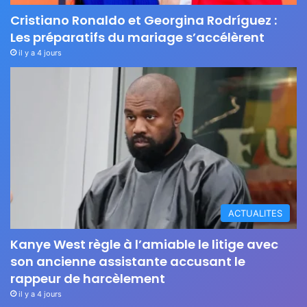
Cristiano Ronaldo et Georgina Rodríguez :
Les préparatifs du mariage s’accélèrent
il y a 4 jours
ACTUALITES
Kanye West règle à l’amiable le litige avec
son ancienne assistante accusant le
rappeur de harcèlement
il y a 4 jours