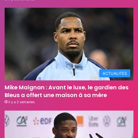
ACTUALITES
Mike Maignan : Avant le luxe, le gardien des
Bleus a offert une maison à sa mère
il y a 2 semaines