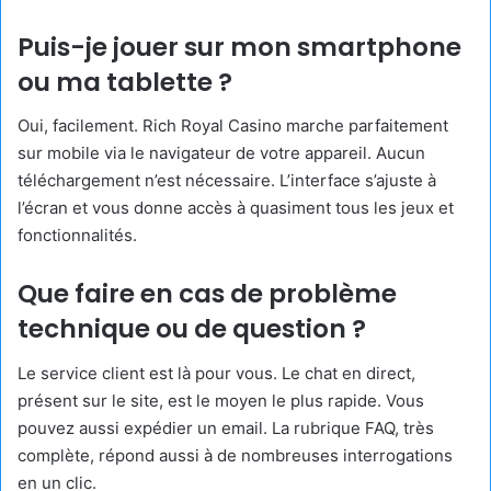
Puis-je jouer sur mon smartphone
ou ma tablette ?
Oui, facilement. Rich Royal Casino marche parfaitement
sur mobile via le navigateur de votre appareil. Aucun
téléchargement n’est nécessaire. L’interface s’ajuste à
l’écran et vous donne accès à quasiment tous les jeux et
fonctionnalités.
Que faire en cas de problème
technique ou de question ?
Le service client est là pour vous. Le chat en direct,
présent sur le site, est le moyen le plus rapide. Vous
pouvez aussi expédier un email. La rubrique FAQ, très
complète, répond aussi à de nombreuses interrogations
en un clic.