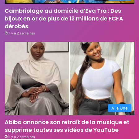
Cambriolage au domicile d’Eva Tra : Des
bijoux en or de plus de 13 millions de FCFA
dérobés
il y a 2 semaines
A la Une
Abiba annonce son retrait de la musique et
supprime toutes ses vidéos de YouTube
il y a 2 semaines