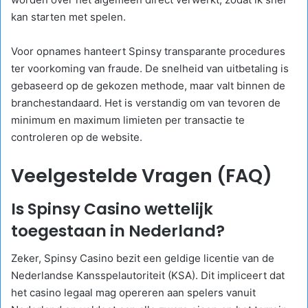
kan starten met spelen.
Voor opnames hanteert Spinsy transparante procedures
ter voorkoming van fraude. De snelheid van uitbetaling is
gebaseerd op de gekozen methode, maar valt binnen de
branchestandaard. Het is verstandig om van tevoren de
minimum en maximum limieten per transactie te
controleren op de website.
Veelgestelde Vragen (FAQ)
Is Spinsy Casino wettelijk
toegestaan in Nederland?
Zeker, Spinsy Casino bezit een geldige licentie van de
Nederlandse Kansspelautoriteit (KSA). Dit impliceert dat
het casino legaal mag opereren aan spelers vanuit