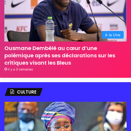
A la Une
Ousmane Dembélé au cœur d’une
polémique après ses déclarations sur les
critiques visant les Bleus
il y a 3 semaines
CULTURE