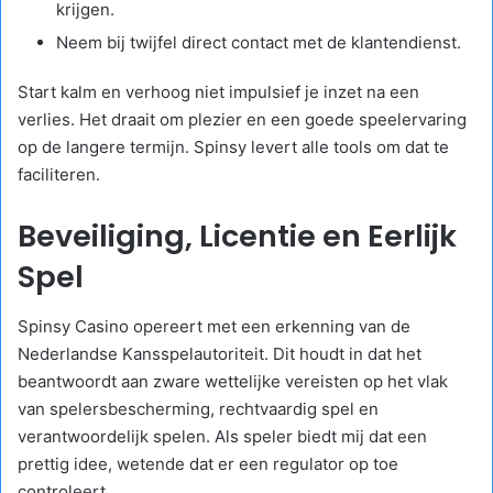
krijgen.
Neem bij twijfel direct contact met de klantendienst.
Start kalm en verhoog niet impulsief je inzet na een
verlies. Het draait om plezier en een goede speelervaring
op de langere termijn. Spinsy levert alle tools om dat te
faciliteren.
Beveiliging, Licentie en Eerlijk
Spel
Spinsy Casino opereert met een erkenning van de
Nederlandse Kansspelautoriteit. Dit houdt in dat het
beantwoordt aan zware wettelijke vereisten op het vlak
van spelersbescherming, rechtvaardig spel en
verantwoordelijk spelen. Als speler biedt mij dat een
prettig idee, wetende dat er een regulator op toe
controleert.