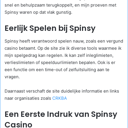
snel en behulpzaam terugkoppelt, en mijn proeven met
Spinsy waren op dat vlak gunstig.
Eerlijk Spelen bij Spinsy
Spinsy heeft verantwoord spelen nauw, zoals een vergund
casino betaamt. Op de site zie ik diverse tools waarmee ik
mijn spelgedrag kan regelen. Ik kan zelf inleglimieten,
verlieslimieten of speelduurlimieten bepalen. Ook is er
een functie om een time-out of zelfuitsluiting aan te
vragen.
Daarnaast verschaft de site duidelijke informatie en links
naar organisaties zoals
CRKBA
Een Eerste Indruk van Spinsy
Casino