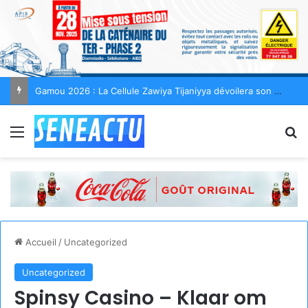
Affaire des 215 milliards FCFA : Khadim Bâ obtient une liberté provisoire
Menu
R
Accueil
/
Uncategorized
Uncategorized
Spinsy Casino – Klaar om