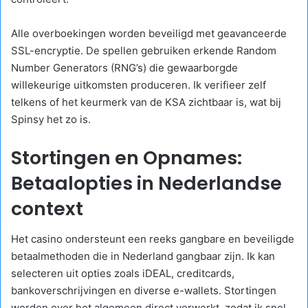
Alle overboekingen worden beveiligd met geavanceerde
SSL-encryptie. De spellen gebruiken erkende Random
Number Generators (RNG’s) die gewaarborgde
willekeurige uitkomsten produceren. Ik verifieer zelf
telkens of het keurmerk van de KSA zichtbaar is, wat bij
Spinsy het zo is.
Stortingen en Opnames:
Betaalopties in Nederlandse
context
Het casino ondersteunt een reeks gangbare en beveiligde
betaalmethoden die in Nederland gangbaar zijn. Ik kan
selecteren uit opties zoals iDEAL, creditcards,
bankoverschrijvingen en diverse e-wallets. Stortingen
worden over het algemeen direct verwerkt, zodat ik snel