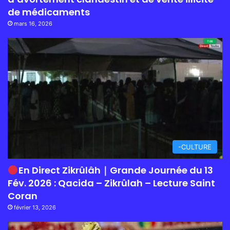
de médicaments
mars 16, 2026
-CULTURE
En Direct Zikrûlâh｜Grande Journée du 13
Fév. 2026 : Qacida – Zikrûlah – Lecture Saint
Coran
février 13, 2026