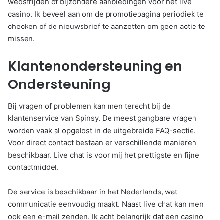
wedstrijden of bijzondere aanbiedingen voor het live
casino. Ik beveel aan om de promotiepagina periodiek te
checken of de nieuwsbrief te aanzetten om geen actie te
missen.
Klantenondersteuning en
Ondersteuning
Bij vragen of problemen kan men terecht bij de
klantenservice van Spinsy. De meest gangbare vragen
worden vaak al opgelost in de uitgebreide FAQ-sectie.
Voor direct contact bestaan er verschillende manieren
beschikbaar. Live chat is voor mij het prettigste en fijne
contactmiddel.
De service is beschikbaar in het Nederlands, wat
communicatie eenvoudig maakt. Naast live chat kan men
ook een e-mail zenden. Ik acht belangrijk dat een casino