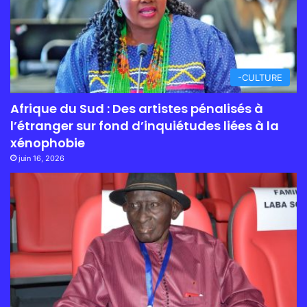
-CULTURE
Afrique du Sud : Des artistes pénalisés à
l’étranger sur fond d’inquiétudes liées à la
xénophobie
juin 16, 2026