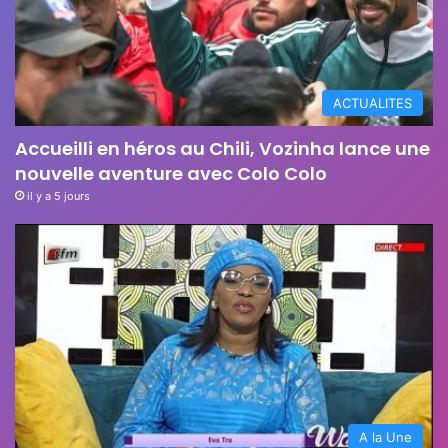
ACTUALITES
Accueilli en héros au Chili, Vozinha lance une
nouvelle aventure avec Colo Colo
il y a 5 jours
A la Une