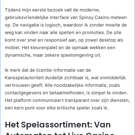
Tijdens mijn eerste bezoek valt de moderne,
gebruiksvriendelijke interface van Spinsy Casino meteen
op. De navigatie is logisch, waardoor ik zonder moeite de
weg kan vinden naar alle spellen en promoties. De site
komt over snel en responsief aan, op zowel desktop als
mobiel. Het kleurenpalet en de opmaak wekken een
dynamische, maar zekere speelomgeving uit.
Ik merk dat de licentie-informatie van de
Kansspelautoriteit duidelijk zichtbaar is, wat onmiddellijk
vertrouwen geeft. Alle noodzakelijke informatie, zoals
contactgegevens en betaalmethoden, is simpel te vinden.
Het platform communiceert transparant over zijn diensten,
een kern punt voor elke kritische speler zoals ik.
Het Spelassortiment: Van