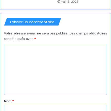
mai 15, 2026
Laisser un commentaire
Votre adresse e-mail ne sera pas publiée.
Les champs obligatoires
sont indiqués avec
*
C
o
m
m
e
n
t
a
Nom
*
i