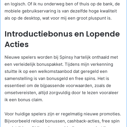
en logisch. Of ik nu onderweg ben of thuis op de bank, de
mobiele gebruikservaring is van dezelfde hoge kwaliteit
als op de desktop, wat voor mij een groot pluspunt is.
Introductiebonus en Lopende
Acties
Nieuwe spelers worden bij Spinsy hartelijk onthaald met
een verleidelijk bonuspakket. Tijdens mijn verkenning
stuitte ik op een welkomstaanbod dat geregeld een
samenstelling is van bonusgeld en free spins. Het is
essentieel om de bijpassende voorwaarden, zoals de
omsetvereisten, altijd zorgvuldig door te lezen vooraleer
ik een bonus claim.
Voor huidige spelers zijn er regelmatig nieuwe promoties.
Bijvoorbeeld reload bonussen, cashback-acties, free spin