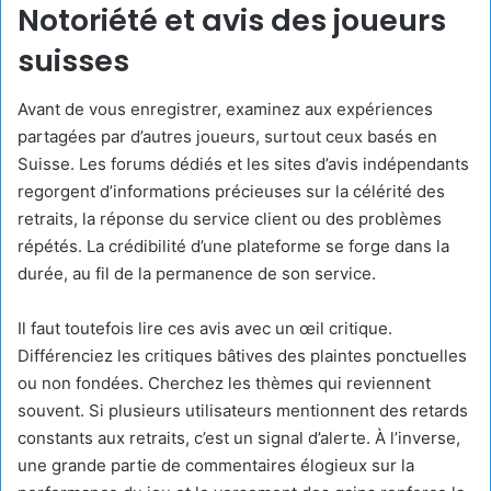
Notoriété et avis des joueurs
suisses
Avant de vous enregistrer, examinez aux expériences
partagées par d’autres joueurs, surtout ceux basés en
Suisse. Les forums dédiés et les sites d’avis indépendants
regorgent d’informations précieuses sur la célérité des
retraits, la réponse du service client ou des problèmes
répétés. La crédibilité d’une plateforme se forge dans la
durée, au fil de la permanence de son service.
Il faut toutefois lire ces avis avec un œil critique.
Différenciez les critiques bâtives des plaintes ponctuelles
ou non fondées. Cherchez les thèmes qui reviennent
souvent. Si plusieurs utilisateurs mentionnent des retards
constants aux retraits, c’est un signal d’alerte. À l’inverse,
une grande partie de commentaires élogieux sur la