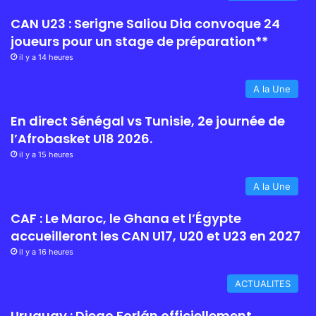
CAN U23 : Serigne Saliou Dia convoque 24
joueurs pour un stage de préparation**
il y a 14 heures
A la Une
En direct Sénégal vs Tunisie, 2e journée de
l’Afrobasket U18 2026.
il y a 15 heures
A la Une
CAF : Le Maroc, le Ghana et l’Égypte
accueilleront les CAN U17, U20 et U23 en 2027
il y a 16 heures
ACTUALITES
Uruguay : Diego Forlán officiellement