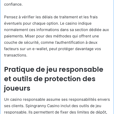
confiance.
Pensez à vérifier les délais de traitement et les frais
éventuels pour chaque option. Le casino indique
normalement ces informations dans sa section dédiée aux
paiements. Miser pour des méthodes qui offrent une
couche de sécurité, comme l’authentification à deux
facteurs sur un e-wallet, peut protéger davantage vos
transactions.
Pratique de jeu responsable
et outils de protection des
joueurs
Un casino responsable assume ses responsabilités envers
ses clients. Spingranny Casino inclut des outils de jeu
responsable. Ils permettent de fixer des limites de dépôt,