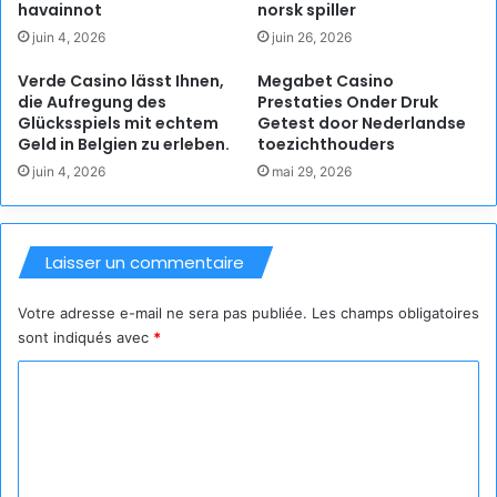
havainnot
norsk spiller
juin 4, 2026
juin 26, 2026
Verde Casino lässt Ihnen,
Megabet Casino
die Aufregung des
Prestaties Onder Druk
Glücksspiels mit echtem
Getest door Nederlandse
Geld in Belgien zu erleben.
toezichthouders
juin 4, 2026
mai 29, 2026
Laisser un commentaire
Votre adresse e-mail ne sera pas publiée.
Les champs obligatoires
sont indiqués avec
*
C
o
m
m