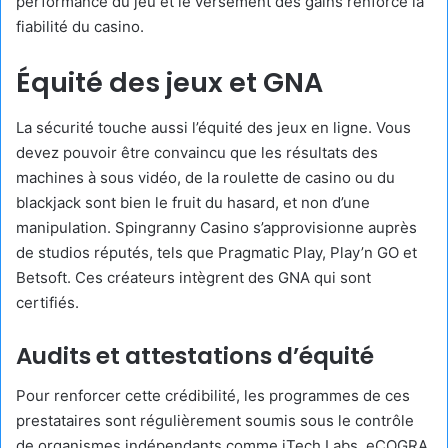
performance du jeu et le versement des gains renforce la
fiabilité du casino.
Équité des jeux et GNA
La sécurité touche aussi l’équité des jeux en ligne. Vous
devez pouvoir être convaincu que les résultats des
machines à sous vidéo, de la roulette de casino ou du
blackjack sont bien le fruit du hasard, et non d’une
manipulation. Spingranny Casino s’approvisionne auprès
de studios réputés, tels que Pragmatic Play, Play’n GO et
Betsoft. Ces créateurs intègrent des GNA qui sont
certifiés.
Audits et attestations d’équité
Pour renforcer cette crédibilité, les programmes de ces
prestataires sont régulièrement soumis sous le contrôle
de organismes indépendants comme iTech Labs, eCOGRA