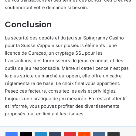
soutiendront votre demande si besoin.
Conclusion
La sécurité des dépôts et du jeu sur Spingranny Casino
pour la Suisse s’appuie sur plusieurs éléments : une
licence de Curaçao, un cryptage SSL pour les
transactions, des fournisseurs de jeux reconnus et des
outils de jeu responsable. Même si cette licence n’est pas
la plus stricte du marché européen, elle offre un cadre
réglementaire de base. Le choix final vous appartient.
Pesez ces facteurs, consultez les avis et privilégiez
toujours une pratique de jeu mesurée. En restant attentif
et informé, vous pouvez profiter des divertissements
proposés tout en limitant les risques.
Linkedin
Tumblr
Pinterest
Reddit
VKontakte
Partager par email