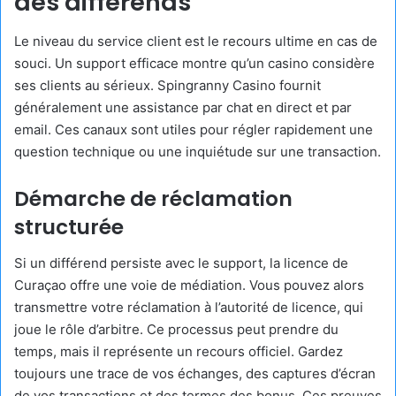
des différends
Le niveau du service client est le recours ultime en cas de
souci. Un support efficace montre qu’un casino considère
ses clients au sérieux. Spingranny Casino fournit
généralement une assistance par chat en direct et par
email. Ces canaux sont utiles pour régler rapidement une
question technique ou une inquiétude sur une transaction.
Démarche de réclamation
structurée
Si un différend persiste avec le support, la licence de
Curaçao offre une voie de médiation. Vous pouvez alors
transmettre votre réclamation à l’autorité de licence, qui
joue le rôle d’arbitre. Ce processus peut prendre du
temps, mais il représente un recours officiel. Gardez
toujours une trace de vos échanges, des captures d’écran
de vos transactions et des termes des bonus. Ces preuves