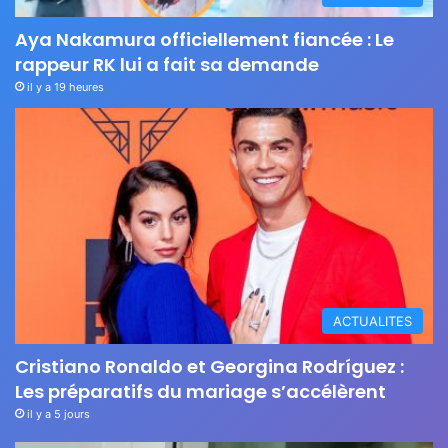
Aya Nakamura officiellement fiancée : Le
rappeur RK lui a fait sa demande
il y a 19 heures
ACTUALITES
Cristiano Ronaldo et Georgina Rodríguez :
Les préparatifs du mariage s’accélèrent
il y a 5 jours