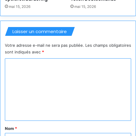
mai 15, 2026
mai 15, 2026
Laisser un commentaire
Votre adresse e-mail ne sera pas publiée.
Les champs obligatoires
sont indiqués avec
*
C
o
m
m
e
n
t
a
Nom
*
i