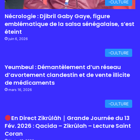
-CULTURE
Nécrologie : Djibril Gaby Gaye, figure
emblématique de la salsa sénégalaise, s’est
éteint
juin 6, 2026
-CULTURE
Yeumbeul : Démantèlement d’un réseau
d’avortement clandestin et de vente illicite
de médicaments
mars 16, 2026
-CULTURE
En Direct Zikrûlâh｜Grande Journée du 13
Fév. 2026 : Qacida – Zikrûlah – Lecture Saint
Coran