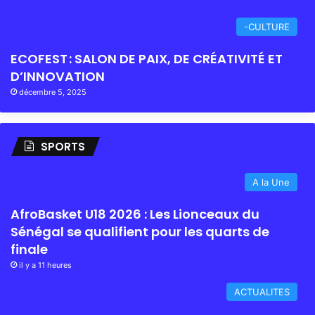
-CULTURE
ECOFEST : SALON DE PAIX, DE CRÉATIVITÉ ET
D’INNOVATION
décembre 5, 2025
SPORTS
A la Une
AfroBasket U18 2026 : Les Lionceaux du
Sénégal se qualifient pour les quarts de
finale
il y a 11 heures
ACTUALITES