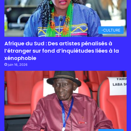
-CULTURE
Afrique du Sud : Des artistes pénalisés à
l’étranger sur fond d’inquiétudes liées à la
xénophobie
juin 16, 2026