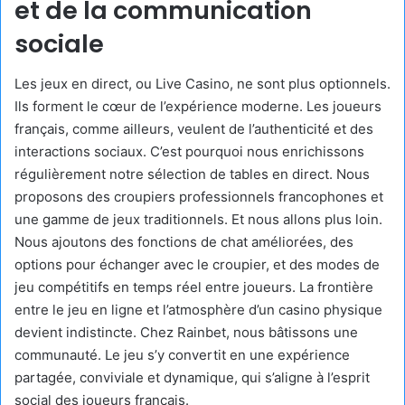
et de la communication
sociale
Les jeux en direct, ou Live Casino, ne sont plus optionnels.
Ils forment le cœur de l’expérience moderne. Les joueurs
français, comme ailleurs, veulent de l’authenticité et des
interactions sociaux. C’est pourquoi nous enrichissons
régulièrement notre sélection de tables en direct. Nous
proposons des croupiers professionnels francophones et
une gamme de jeux traditionnels. Et nous allons plus loin.
Nous ajoutons des fonctions de chat améliorées, des
options pour échanger avec le croupier, et des modes de
jeu compétitifs en temps réel entre joueurs. La frontière
entre le jeu en ligne et l’atmosphère d’un casino physique
devient indistincte. Chez Rainbet, nous bâtissons une
communauté. Le jeu s’y convertit en une expérience
partagée, conviviale et dynamique, qui s’aligne à l’esprit
social des joueurs français.