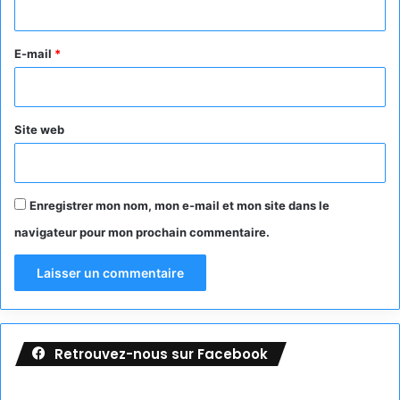
r
e
E-mail
*
*
Site web
Enregistrer mon nom, mon e-mail et mon site dans le
navigateur pour mon prochain commentaire.
Retrouvez-nous sur Facebook