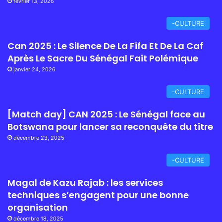
février 13, 2026
-CULTURE
Can 2025 : Le Silence De La Fifa Et De La Caf
Après Le Sacre Du Sénégal Fait Polémique
janvier 24, 2026
-CULTURE
[Match day] CAN 2025 : Le Sénégal face au
Botswana pour lancer sa reconquête du titre
décembre 23, 2025
-CULTURE
Magal de Kazu Rajab : les services
techniques s’engagent pour une bonne
organisation
décembre 18, 2025