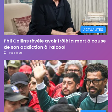
ACTUALITES
Phil Collins révèle avoir frôlé la mort à cause
de son addiction à l’alcool
il y a 5 jours