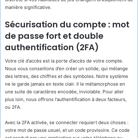
manière significative.
Sécurisation du compte : mot
de passe fort et double
authentification (2FA)
Votre clé d’accès est la porte d’accès de votre compte.
Nous vous conseillons d’en créer un solide, qui mélange
des lettres, des chiffres et des symboles. Notre système
ne le garde jamais en texte clair. Il le métamorphose en
une suite de caractères encodée, inviolable. Pour aller
plus loin, nous offrons l’authentification à deux facteurs,
ou 2FA.
Avec la 2FA activée, se connecter requiert deux choses :
votre mot de passe usuel, et un code provisoire. Ce code
est produit par une application sur votre téléphone ou