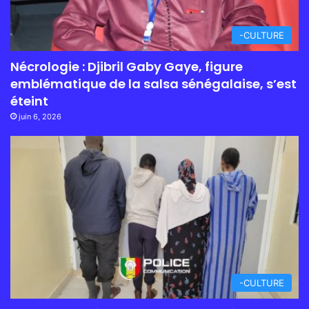
-CULTURE
Nécrologie : Djibril Gaby Gaye, figure
emblématique de la salsa sénégalaise, s’est
éteint
juin 6, 2026
-CULTURE