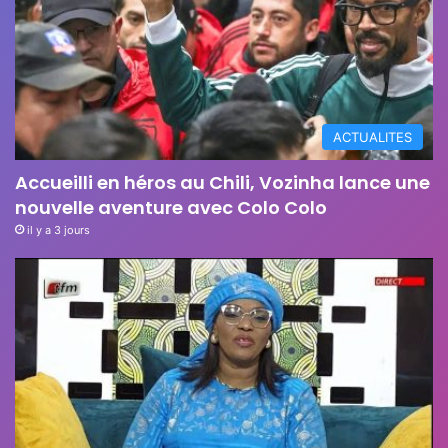
ACTUALITES
Accueilli en héros au Chili, Vozinha lance une
nouvelle aventure avec Colo Colo
il y a 3 jours