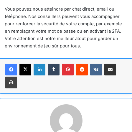
Vous pouvez nous atteindre par chat direct, email ou
téléphone. Nos conseillers peuvent vous accompagner
pour renforcer la sécurité de votre compte, par exemple
en remplaçant votre mot de passe ou en activant la 2FA.
Votre attention est notre meilleur atout pour garder un
environnement de jeu sûr pour tous.
Linkedin
Tumblr
Pinterest
Reddit
VKontakte
Partager par email
Imprimer