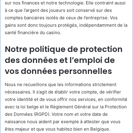
sur nos finances et notre technologie. Elle contraint aussi
à ce que l’argent des joueurs soit conservé sur des
comptes bancaires isolés de ceux de l’entreprise. Vos
gains sont donc toujours protégés, indépendamment de la
santé financière du casino.
Notre politique de protection
des données et l’emploi de
vos données personnelles
Nous ne recueillons que les informations strictement
nécessaires. Il s’agit de établir votre compte, de vérifier
votre identité et de vous offrir nos services, en conformité
avec la loi belge et le Règlement Général sur la Protection
des Données (RGPD). Votre nom et votre date de
naissance nous aident par exemple à attester que vous
êtes majeur et que vous habitez bien en Belgique.