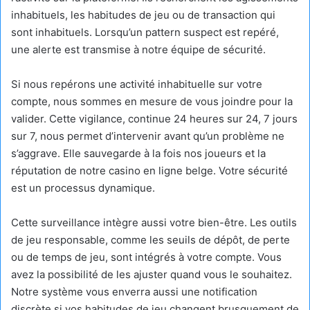
inhabituels, les habitudes de jeu ou de transaction qui
sont inhabituels. Lorsqu’un pattern suspect est repéré,
une alerte est transmise à notre équipe de sécurité.
Si nous repérons une activité inhabituelle sur votre
compte, nous sommes en mesure de vous joindre pour la
valider. Cette vigilance, continue 24 heures sur 24, 7 jours
sur 7, nous permet d’intervenir avant qu’un problème ne
s’aggrave. Elle sauvegarde à la fois nos joueurs et la
réputation de notre casino en ligne belge. Votre sécurité
est un processus dynamique.
Cette surveillance intègre aussi votre bien-être. Les outils
de jeu responsable, comme les seuils de dépôt, de perte
ou de temps de jeu, sont intégrés à votre compte. Vous
avez la possibilité de les ajuster quand vous le souhaitez.
Notre système vous enverra aussi une notification
discrète si vos habitudes de jeu changent brusquement de