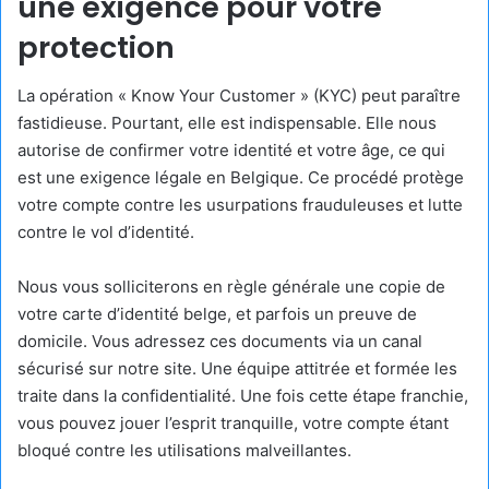
une exigence pour votre
protection
La opération « Know Your Customer » (KYC) peut paraître
fastidieuse. Pourtant, elle est indispensable. Elle nous
autorise de confirmer votre identité et votre âge, ce qui
est une exigence légale en Belgique. Ce procédé protège
votre compte contre les usurpations frauduleuses et lutte
contre le vol d’identité.
Nous vous solliciterons en règle générale une copie de
votre carte d’identité belge, et parfois un preuve de
domicile. Vous adressez ces documents via un canal
sécurisé sur notre site. Une équipe attitrée et formée les
traite dans la confidentialité. Une fois cette étape franchie,
vous pouvez jouer l’esprit tranquille, votre compte étant
bloqué contre les utilisations malveillantes.