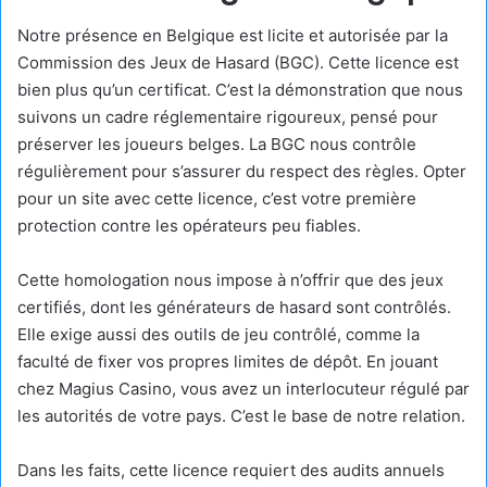
Notre présence en Belgique est licite et autorisée par la
Commission des Jeux de Hasard (BGC). Cette licence est
bien plus qu’un certificat. C’est la démonstration que nous
suivons un cadre réglementaire rigoureux, pensé pour
préserver les joueurs belges. La BGC nous contrôle
régulièrement pour s’assurer du respect des règles. Opter
pour un site avec cette licence, c’est votre première
protection contre les opérateurs peu fiables.
Cette homologation nous impose à n’offrir que des jeux
certifiés, dont les générateurs de hasard sont contrôlés.
Elle exige aussi des outils de jeu contrôlé, comme la
faculté de fixer vos propres limites de dépôt. En jouant
chez Magius Casino, vous avez un interlocuteur régulé par
les autorités de votre pays. C’est le base de notre relation.
Dans les faits, cette licence requiert des audits annuels