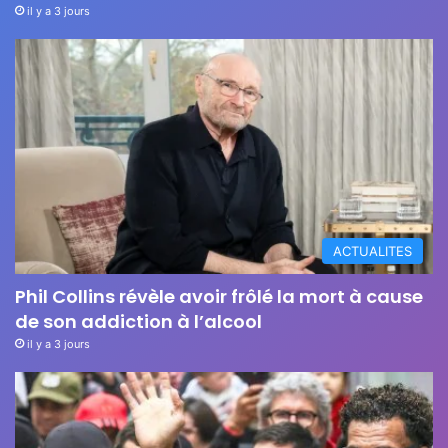
il y a 3 jours
ACTUALITES
Phil Collins révèle avoir frôlé la mort à cause
de son addiction à l’alcool
il y a 3 jours