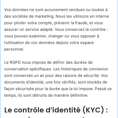
Vos données ne sont aucunement vendues ou louées à
des sociétés de marketing. Nous les utilisons en interne
pour piloter votre compte, prévenir la fraude, et vous
assurer un service adapté. Vous conservez le contrôle :
vous pouvez examiner, changer ou vous opposer à
l’utilisation de vos données depuis votre espace
personnel.
Le RGPD nous impose de définir des durées de
conservation spécifiques. Les historiques de connexion
sont conservés un an pour des raisons de sécurité. Vos
documents d’identité, une fois vérifiés, sont stockés de
façon sécurisée pour la durée que la loi impose. Passé ce
temps, ils sont détruits de manière définitive.
Le contrôle d’identité (KYC) :