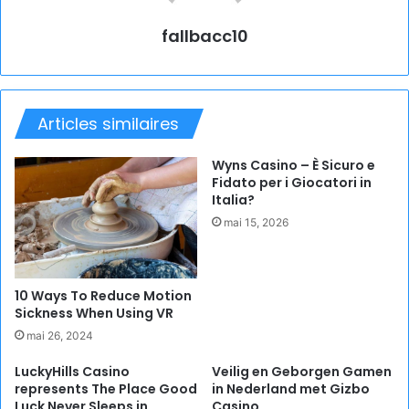
fallbacc10
Articles similaires
Wyns Casino – È Sicuro e
Fidato per i Giocatori in
Italia?
mai 15, 2026
10 Ways To Reduce Motion
Sickness When Using VR
mai 26, 2024
LuckyHills Casino
Veilig en Geborgen Gamen
represents The Place Good
in Nederland met Gizbo
Luck Never Sleeps in
Casino