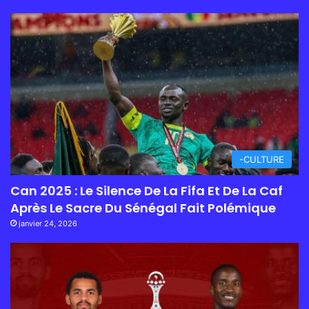
-CULTURE
Can 2025 : Le Silence De La Fifa Et De La Caf
Après Le Sacre Du Sénégal Fait Polémique
janvier 24, 2026