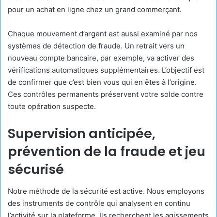
pour un achat en ligne chez un grand commerçant.
Chaque mouvement d’argent est aussi examiné par nos
systèmes de détection de fraude. Un retrait vers un
nouveau compte bancaire, par exemple, va activer des
vérifications automatiques supplémentaires. L’objectif est
de confirmer que c’est bien vous qui en êtes à l’origine.
Ces contrôles permanents préservent votre solde contre
toute opération suspecte.
Supervision anticipée,
prévention de la fraude et jeu
sécurisé
Notre méthode de la sécurité est active. Nous employons
des instruments de contrôle qui analysent en continu
l’activité sur la plateforme. Ils recherchent les agissements