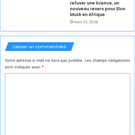
refuser une licence, un
nouveau revers pour Elon
Musk en Afrique
mars 23, 2026
Laisser un commentaire
Votre adresse e-mail ne sera pas publiée.
Les champs obligatoires
sont indiqués avec
*
C
o
m
m
e
n
t