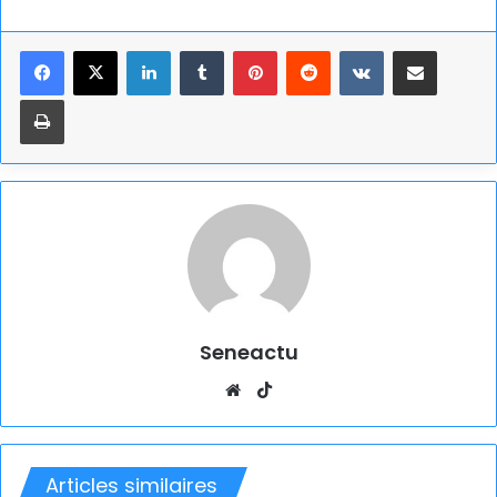
Linkedin
Tumblr
Pinterest
Reddit
VKontakte
Partager par email
Imprimer
Seneactu
Website
TikTok
Articles similaires