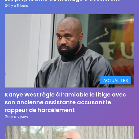
il y a 5 jours
ACTUALITES
Kanye West règle à l’amiable le litige avec
son ancienne assistante accusant le
rappeur de harcèlement
il y a 5 jours