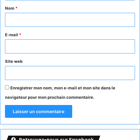
a
Nom
*
i
r
e
E-mail
*
*
Site web
Enregistrer mon nom, mon e-mail et mon site dans le
navigateur pour mon prochain commentaire.
Retrouvez-nous sur Facebook