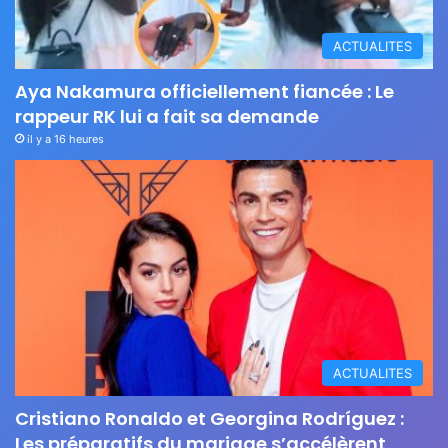
ACTUALITES
Aya Nakamura officiellement fiancée : Le
rappeur RK lui a fait sa demande
il y a 16 heures
ACTUALITES
Cristiano Ronaldo et Georgina Rodríguez :
Les préparatifs du mariage s’accélèrent