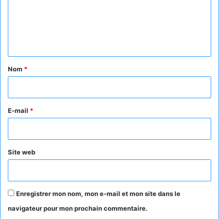
m
e
n
t
a
Nom
*
i
r
e
E-mail
*
*
Site web
Enregistrer mon nom, mon e-mail et mon site dans le
navigateur pour mon prochain commentaire.