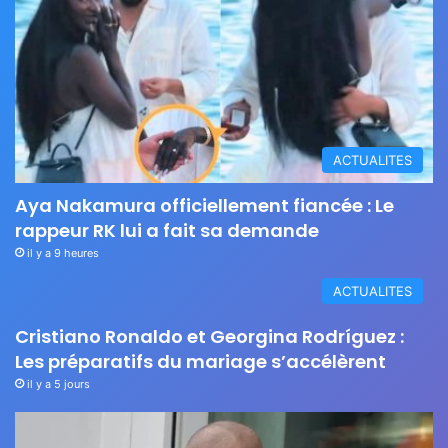
ACTUALITES
Aya Nakamura officiellement fiancée : Le
rappeur RK lui a fait sa demande
il y a 9 heures
ACTUALITES
Cristiano Ronaldo et Georgina Rodríguez :
Les préparatifs du mariage s’accélèrent
il y a 5 jours