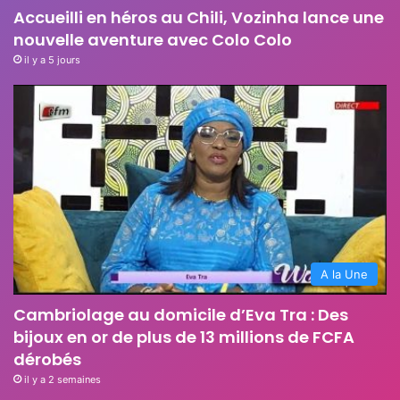
Accueilli en héros au Chili, Vozinha lance une
nouvelle aventure avec Colo Colo
il y a 5 jours
A la Une
Cambriolage au domicile d’Eva Tra : Des
bijoux en or de plus de 13 millions de FCFA
dérobés
il y a 2 semaines