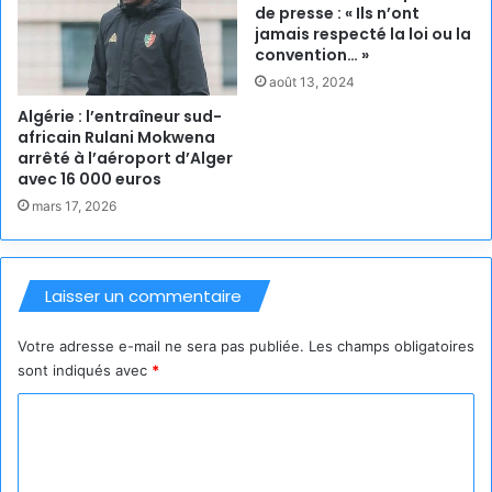
de presse : « Ils n’ont
jamais respecté la loi ou la
convention… »
août 13, 2024
Algérie : l’entraîneur sud-
africain Rulani Mokwena
arrêté à l’aéroport d’Alger
avec 16 000 euros
mars 17, 2026
Laisser un commentaire
Votre adresse e-mail ne sera pas publiée.
Les champs obligatoires
sont indiqués avec
*
C
o
m