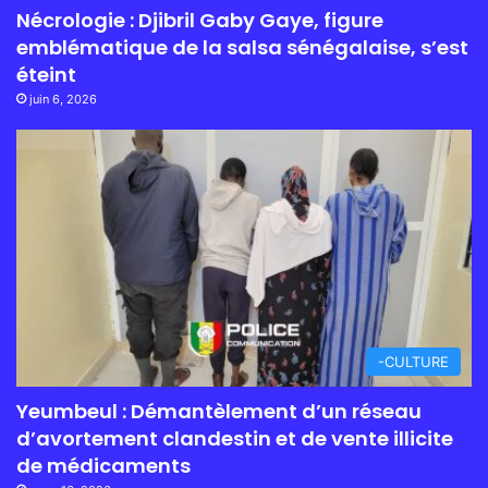
Nécrologie : Djibril Gaby Gaye, figure
emblématique de la salsa sénégalaise, s’est
éteint
juin 6, 2026
-CULTURE
Yeumbeul : Démantèlement d’un réseau
d’avortement clandestin et de vente illicite
de médicaments