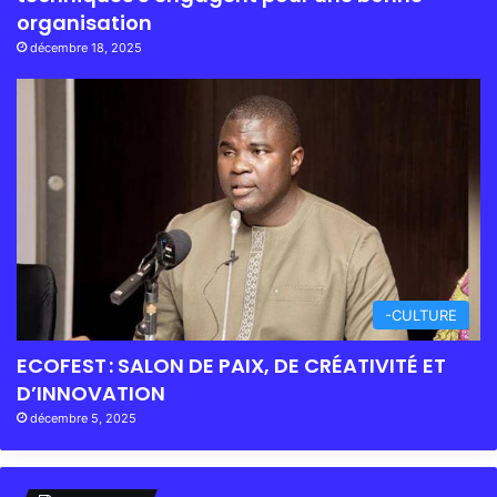
organisation
décembre 18, 2025
-CULTURE
ECOFEST : SALON DE PAIX, DE CRÉATIVITÉ ET
D’INNOVATION
décembre 5, 2025