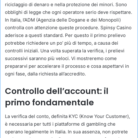
riciclaggio di denaro e nella protezione dei minori. Sono
obblighi di legge che ogni operatore serio deve rispettare.
In Italia, l’ADM (Agenzia delle Dogane e dei Monopoli)
controlla con attenzione queste procedure. Spinsy Casino
aderisce a questi standard. Per questo il primo prelievo
potrebbe richiedere un po’ più di tempo, a causa dei
controlli iniziali. Una volta superata la verifica, i prelievi
successivi saranno più veloci. Vi mostreremo come
prepararvi per accelerare il processo e cosa aspettarvi in
ogni fase, dalla richiesta all’accredito.
Controllo dell’account: il
primo fondamentale
La verifica del conto, definita KYC (Know Your Customer),
è necessaria per tutti i piattaforme di gambling che
operano legalmente in Italia. In sua assenza, non potrete