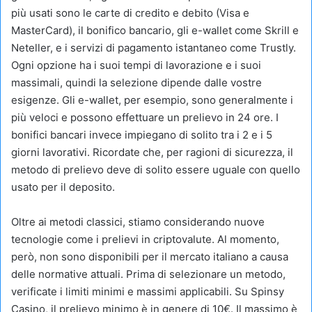
più usati sono le carte di credito e debito (Visa e
MasterCard), il bonifico bancario, gli e-wallet come Skrill e
Neteller, e i servizi di pagamento istantaneo come Trustly.
Ogni opzione ha i suoi tempi di lavorazione e i suoi
massimali, quindi la selezione dipende dalle vostre
esigenze. Gli e-wallet, per esempio, sono generalmente i
più veloci e possono effettuare un prelievo in 24 ore. I
bonifici bancari invece impiegano di solito tra i 2 e i 5
giorni lavorativi. Ricordate che, per ragioni di sicurezza, il
metodo di prelievo deve di solito essere uguale con quello
usato per il deposito.
Oltre ai metodi classici, stiamo considerando nuove
tecnologie come i prelievi in criptovalute. Al momento,
però, non sono disponibili per il mercato italiano a causa
delle normative attuali. Prima di selezionare un metodo,
verificate i limiti minimi e massimi applicabili. Su Spinsy
Casino, il prelievo minimo è in genere di 10€. Il massimo è