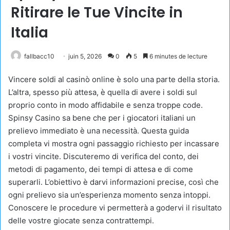
Ritirare le Tue Vincite in
Italia
fallbacc10
juin 5, 2026
0
5
6 minutes de lecture
Vincere soldi al casinò online è solo una parte della storia.
L’altra, spesso più attesa, è quella di avere i soldi sul
proprio conto in modo affidabile e senza troppe code.
Spinsy Casino sa bene che per i giocatori italiani un
prelievo immediato è una necessità. Questa guida
completa vi mostra ogni passaggio richiesto per incassare
i vostri vincite. Discuteremo di verifica del conto, dei
metodi di pagamento, dei tempi di attesa e di come
superarli. L’obiettivo è darvi informazioni precise, così che
ogni prelievo sia un’esperienza momento senza intoppi.
Conoscere le procedure vi permetterà a godervi il risultato
delle vostre giocate senza contrattempi.