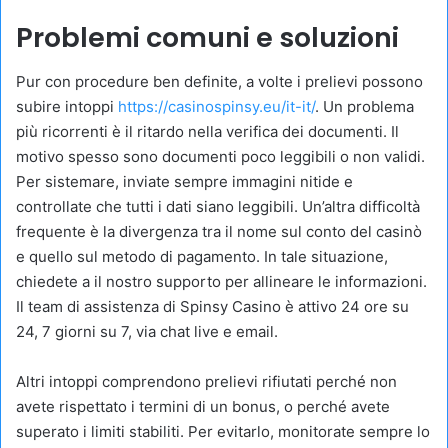
Problemi comuni e soluzioni
Pur con procedure ben definite, a volte i prelievi possono
subire intoppi
https://casinospinsy.eu/it-it/
. Un problema
più ricorrenti è il ritardo nella verifica dei documenti. Il
motivo spesso sono documenti poco leggibili o non validi.
Per sistemare, inviate sempre immagini nitide e
controllate che tutti i dati siano leggibili. Un’altra difficoltà
frequente è la divergenza tra il nome sul conto del casinò
e quello sul metodo di pagamento. In tale situazione,
chiedete a il nostro supporto per allineare le informazioni.
Il team di assistenza di Spinsy Casino è attivo 24 ore su
24, 7 giorni su 7, via chat live e email.
Altri intoppi comprendono prelievi rifiutati perché non
avete rispettato i termini di un bonus, o perché avete
superato i limiti stabiliti. Per evitarlo, monitorate sempre lo