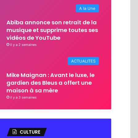
A la Une
Abiba annonce son retrait de la
musique et supprime toutes ses
vidéos de YouTube
il y a 2 semaines
ACTUALITES
Mike Maignan : Avant le luxe, le
gardien des Bleus a offert une
maison à sa mère
il y a 3 semaines
CULTURE