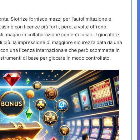
ta. Slotrize fornisce mezzi per l’autolimitazione e
casinò con licenze più forti, però, a volte offrono
, magari in collaborazione con enti locali. Il giocatore
i più: la impressione di maggiore sicurezza data da una
 con una licenza internazionale che però scommette in
 strumenti di base per giocare in modo controllato.