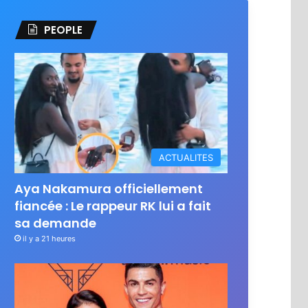
PEOPLE
ACTUALITES
Aya Nakamura officiellement
fiancée : Le rappeur RK lui a fait
sa demande
il y a 21 heures