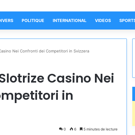
DIVERS
POLITIQUE
INTERNATIONAL
VIDEOS
SPORT
Casino Nei Confronti dei Competitori in Svizzera
Slotrize Casino Nei
mpetitori in
0
6
5 minutes de lecture