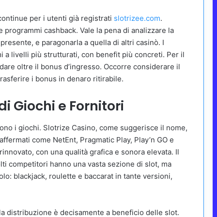
ntinue per i utenti già registrati
slotrizee.com
.
 e programmi cashback. Vale la pena di analizzare la
esente, e paragonarla a quella di altri casinò. I
livelli più strutturati, con benefit più concreti. Per il
ndare oltre il bonus d’ingresso. Occorre considerare il
rasferire i bonus in denaro ritirabile.
i Giochi e Fornitori
ono i giochi. Slotrize Casino, come suggerisce il nome,
r affermati come NetEnt, Pragmatic Play, Play’n GO e
rinnovato, con una qualità grafica e sonora elevata. Il
Molti competitori hanno una vasta sezione di slot, ma
lo: blackjack, roulette e baccarat in tante versioni,
 distribuzione è decisamente a beneficio delle slot.