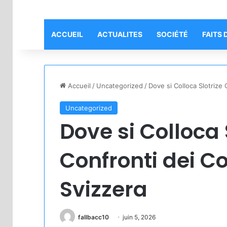
ACCUEIL
ACTUALITES
SOCIÉTÉ
FAITS 
Accueil
/
Uncategorized
/
Dove si Colloca Slotrize 
Uncategorized
Dove si Colloca 
Confronti dei Co
Svizzera
fallbacc10
juin 5, 2026