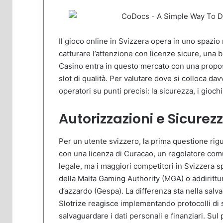
Il gioco online in Svizzera opera in uno spazio 
catturare l’attenzione con licenze sicure, una b
Casino entra in questo mercato con una propost
slot di qualità. Per valutare dove si colloca da
operatori su punti precisi: la sicurezza, i gioch
Autorizzazioni e Sicure
Per un utente svizzero, la prima questione ri
con una licenza di Curacao, un regolatore comun
legale, ma i maggiori competitori in Svizzera 
della Malta Gaming Authority (MGA) o addirittura
d’azzardo (Gespa). La differenza sta nella salvag
Slotrize reagisce implementando protocolli di s
salvaguardare i dati personali e finanziari. Sul