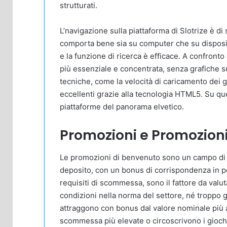
strutturati.
L’navigazione sulla piattaforma di Slotrize è di 
comporta bene sia su computer che su dispositi
e la funzione di ricerca è efficace. A confronto 
più essenziale e concentrata, senza grafiche 
tecniche, come la velocità di caricamento dei gio
eccellenti grazie alla tecnologia HTML5. Su que
piattaforme del panorama elvetico.
Promozioni e Promozioni 
Le promozioni di benvenuto sono un campo di bat
deposito, con un bonus di corrispondenza in per
requisiti di scommessa, sono il fattore da valu
condizioni nella norma del settore, né troppo
attraggono con bonus dal valore nominale più 
scommessa più elevate o circoscrivono i gioch