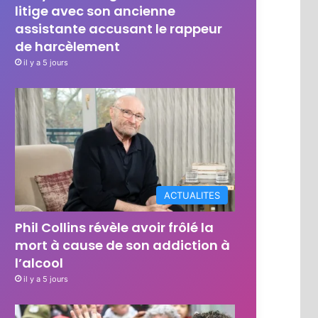
litige avec son ancienne
assistante accusant le rappeur
de harcèlement
il y a 5 jours
ACTUALITES
Phil Collins révèle avoir frôlé la
mort à cause de son addiction à
l’alcool
il y a 5 jours