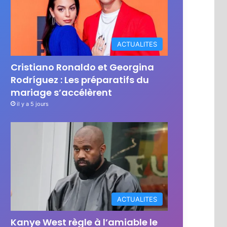
ACTUALITES
Cristiano Ronaldo et Georgina
Rodríguez : Les préparatifs du
mariage s’accélèrent
il y a 5 jours
ACTUALITES
Kanye West règle à l’amiable le