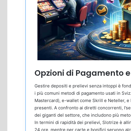
Opzioni di Pagamento e 
Gestire depositi e prelievi senza intoppi è fon
i più comuni metodi di pagamento usati in Svizz
Mastercard), e-wallet come Skrill e Neteller, 
presenti. A confronto ai diretti concorrenti, l
dei giganti del settore, che includono più meto
In termini di rapidità dei prelievi, Slotrize è al
24 ore, mentre per carte e bonifici servono alcu