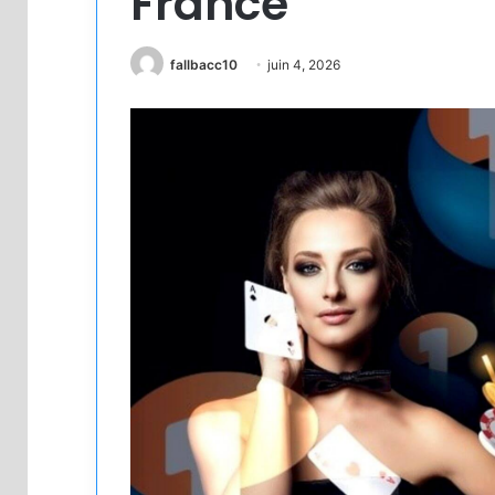
France
fallbacc10
juin 4, 2026