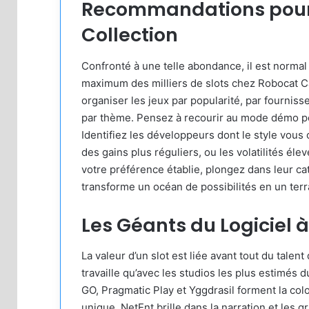
Recommandations pour 
Collection
Confronté à une telle abondance, il est normal
maximum des milliers de slots chez Robocat Ca
organiser les jeux par popularité, par fournisse
par thème. Pensez à recourir au mode démo pou
Identifiez les développeurs dont le style vous 
des gains plus réguliers, ou les volatilités él
votre préférence établie, plongez dans leur 
transforme un océan de possibilités en un terr
Les Géants du Logiciel à
La valeur d’un slot est liée avant tout du tale
travaille qu’avec les studios les plus estimé
GO, Pragmatic Play et Yggdrasil forment la col
unique. NetEnt brille dans la narration et les 