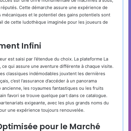
n succès sur une offre monumentale de machines à sous,
us réputés. Cette démarche assure une expérience de
es mécaniques et le potentiel des gains potentiels sont
il de cette ludothèque imaginée pour les joueurs de
ent Infini
eur est saisi par l’étendue du choix. La plateforme La
, ce qui assure une aventure différente à chaque visite.
i, les classiques indémodables jouxtent les dernières
nçais, c’est l’assurance d’accéder à un panorama
 ancienne, les royaumes fantastiques ou les fruits
ain favori se trouve quelque part dans ce catalogue.
partenariats exigeante, avec les plus grands noms du
pour une expérience toujours renouvelée.
Optimisée pour le Marché