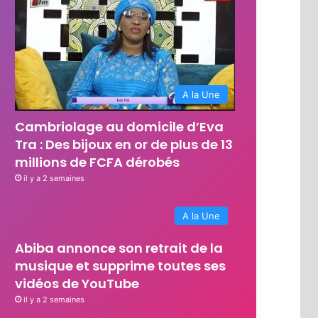
A la Une
Cambriolage au domicile d’Eva
Tra : Des bijoux en or de plus de 13
millions de FCFA dérobés
il y a 2 semaines
A la Une
Abiba annonce son retrait de la
musique et supprime toutes ses
vidéos de YouTube
il y a 2 semaines