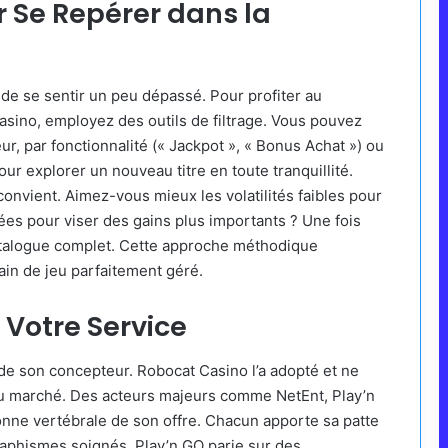
Se Repérer dans la
 de se sentir un peu dépassé. Pour profiter au
sino, employez des outils de filtrage. Vous pouvez
ur, par fonctionnalité (« Jackpot », « Bonus Achat ») ou
r explorer un nouveau titre en toute tranquillité.
convient. Aimez-vous mieux les volatilités faibles pour
evées pour viser des gains plus importants ? Une fois
catalogue complet. Cette approche méthodique
ain de jeu parfaitement géré.
 Votre Service
nt de son concepteur. Robocat Casino l’a adopté et ne
s du marché. Des acteurs majeurs comme NetEnt, Play’n
onne vertébrale de son offre. Chacun apporte sa patte
graphismes soignés. Play’n GO parie sur des