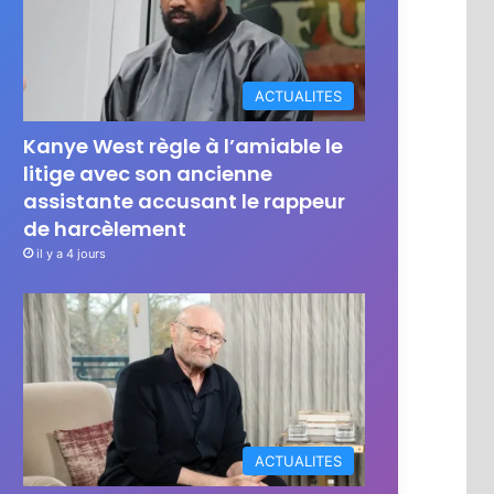
ACTUALITES
Kanye West règle à l’amiable le
litige avec son ancienne
assistante accusant le rappeur
de harcèlement
il y a 4 jours
ACTUALITES