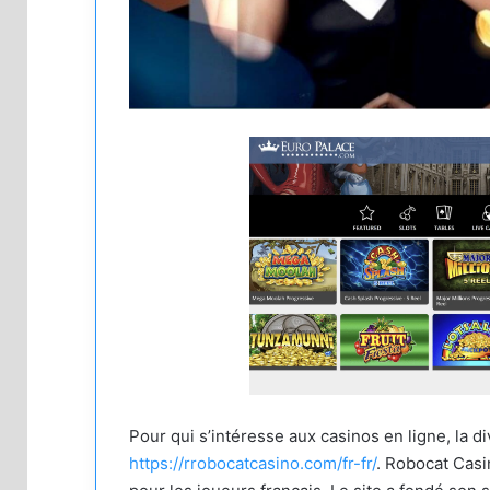
Pour qui s’intéresse aux casinos en ligne, la di
https://rrobocatcasino.com/fr-fr/
. Robocat Casi