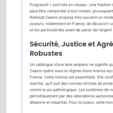
Progressif » sont liés en réseau ; une fractio
peut être remportée à tout instant, provoquan
Robocat Casino propose très souvent un mode e
joueurs, notamment en France, de découvrir un
et les particularités avant de parier de l’argent 
Sécurité, Justice et Ag
Robustes
Un catalogue d’une telle ampleur ne signifie qu
Casino opère sous le régime d’une licence acc
France. Cette licence est essentielle. Elle conf
marché, qu’il suit des normes strictes de prote
contre le jeu pathologique. Les systèmes de n
périodiquement par des laboratoires autonom
aléatoire et impartial. Pour le joueur, cette ho