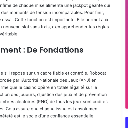
n infime de chaque mise alimente une jackpot géante qui
t des moments de tension incomparables. Pour finir,
ssai. Cette fonction est importante. Elle permet aux
 nouveau slot sans frais, d’en appréhender les règles
véritable.
rément : De Fondations
e s’il repose sur un cadre fiable et contrôlé. Robocat
ordée par l’Autorité Nationale des Jeux (ANJ) en
irme que le casino opère en totale légalité sur le
ction des joueurs, d’justice des jeux et de prévention
ombres aléatoires (RNG) de tous les jeux sont audités
es. Cela assure que chaque issue est absolument
nnêteté est le socle d’une confiance essentielle.