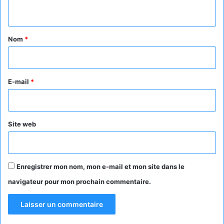
n
t
a
Nom
*
i
r
e
E-mail
*
*
Site web
Enregistrer mon nom, mon e-mail et mon site dans le
navigateur pour mon prochain commentaire.