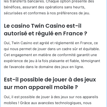
les transferts bancaires. Chaque option présente des
bénéfices, assurant des opérations sans heurts,
sécurisées et conformes à nos préférences de jeu.
Le casino Twin Casino est-il
autorisé et régulé en France ?
Oui, Twin Casino est agréé et réglementé en France, ce
qui nous permet de jouer dans un cadre sûr et équitable.
Cet engagement en matière de conformité garantit une
expérience de jeu à la fois plaisante et fiable, témoignant
de l’avancée dans le domaine des jeux en ligne.
Est-il possible de jouer à des jeux
sur mon appareil mobile ?
Oui, il est possible de jouer à des jeux sur nos appareils
mobiles ! Grâce aux avancées technologiques, nous