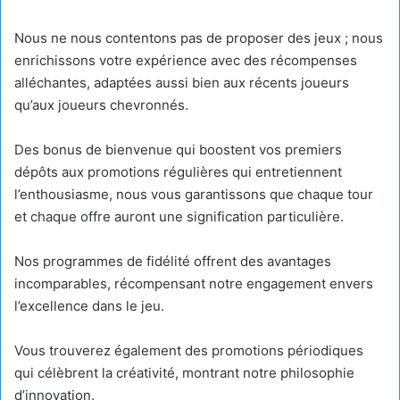
Nous ne nous contentons pas de proposer des jeux ; nous
enrichissons votre expérience avec des récompenses
alléchantes, adaptées aussi bien aux récents joueurs
qu’aux joueurs chevronnés.
Des bonus de bienvenue qui boostent vos premiers
dépôts aux promotions régulières qui entretiennent
l’enthousiasme, nous vous garantissons que chaque tour
et chaque offre auront une signification particulière.
Nos programmes de fidélité offrent des avantages
incomparables, récompensant notre engagement envers
l’excellence dans le jeu.
Vous trouverez également des promotions périodiques
qui célèbrent la créativité, montrant notre philosophie
d’innovation.