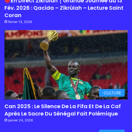
En Direct Zikrûlâh｜Grande Journée du 13
Fév. 2026 : Qacida – Zikrûlah – Lecture Saint
Coran
février 13, 2026
-CULTURE
Can 2025 : Le Silence De La Fifa Et De La Caf
Après Le Sacre Du Sénégal Fait Polémique
janvier 24, 2026