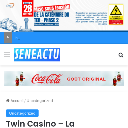
Insécurité alimentaire : 92 976 ménages recevront 135 000 FCFA dans le cadre du plan d’urgence de l’État
Menu
R
Accueil
/
Uncategorized
Uncategorized
Twin Casino – La