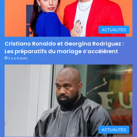
ACTUALITES
Cristiano Ronaldo et Georgina Rodríguez :
Les préparatifs du mariage s’accélèrent
il y a 4 jours
ACTUALITES