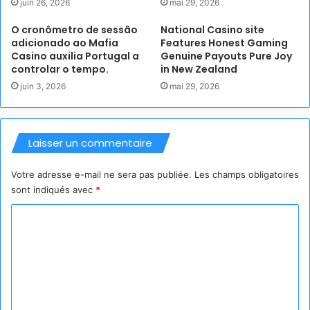
juin 26, 2026
mai 29, 2026
O cronômetro de sessão
National Casino site
adicionado ao Mafia
Features Honest Gaming
Casino auxilia Portugal a
Genuine Payouts Pure Joy
controlar o tempo.
in New Zealand
juin 3, 2026
mai 29, 2026
Laisser un commentaire
Votre adresse e-mail ne sera pas publiée.
Les champs obligatoires
sont indiqués avec
*
C
o
m
m
e