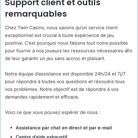
Support client et outils
remarquables
Chez Twin Casino, nous savons qu’un service client
exceptionnel est crucial à toute expérience de jeu
positive. C’est pourquoi nous faisons tout notre possible
pour fournir à nos joueurs les ressources nécessaires afin
de leur garantir un jeu sans accroc et plaisant.
Notre équipe d’assistance est disponible 24h/24 et 7j/7
pour répondre à toutes vos questions et résoudre tous
vos problèmes. Notre objectif est de répondre à vos
demandes rapidement et efficace.
Voici ce que vous pouvez espérer de nous :
Assistance par chat en direct et par e-mail
Centre d’aide exhaustif