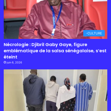
-CULTURE
Nécrologie : Djibril Gaby Gaye, figure
emblématique de la salsa sénégalaise, s’est
éteint
juin 6, 2026