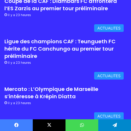
Coupe de la CAF : Diambars FC affrontera
l’ES Zarzis au premier tour préliminaire
il y a 23 heures
ACTUALITES
Ligue des champions CAF : Teungueth FC
hérite du FC Canchungo au premier tour
préliminaire
il y a 23 heures
ACTUALITES
Mercato : L’Olympique de Marseille
s’intéresse à Krépin Diatta
il y a 23 heures
ACTUALITES
Mercato : Liverpool passe à l’offensive pour
Facebook
X
WhatsApp
Telegram