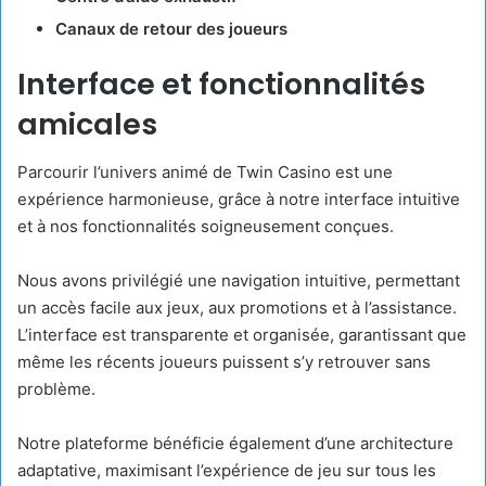
Canaux de retour des joueurs
Interface et fonctionnalités
amicales
Parcourir l’univers animé de Twin Casino est une
expérience harmonieuse, grâce à notre interface intuitive
et à nos fonctionnalités soigneusement conçues.
Nous avons privilégié une navigation intuitive, permettant
un accès facile aux jeux, aux promotions et à l’assistance.
L’interface est transparente et organisée, garantissant que
même les récents joueurs puissent s’y retrouver sans
problème.
Notre plateforme bénéficie également d’une architecture
adaptative, maximisant l’expérience de jeu sur tous les