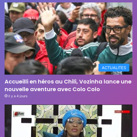
ACTUALITES
Accueilli en héros au Chili, Vozinha lance une
nouvelle aventure avec Colo Colo
il y a 4 jours