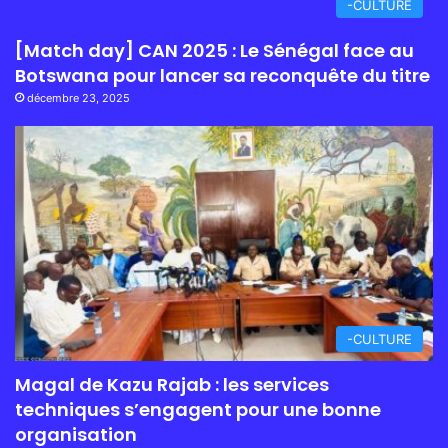
-CULTURE
[Match day] CAN 2025 : Le Sénégal face au
Botswana pour lancer sa reconquête du titre
décembre 23, 2025
-CULTURE
Magal de Kazu Rajab : les services
techniques s’engagent pour une bonne
organisation