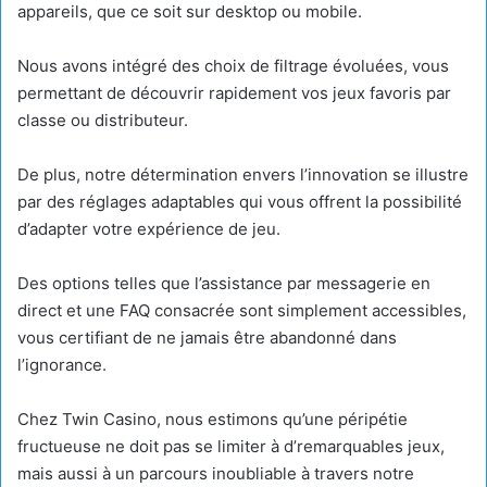
appareils, que ce soit sur desktop ou mobile.
Nous avons intégré des choix de filtrage évoluées, vous
permettant de découvrir rapidement vos jeux favoris par
classe ou distributeur.
De plus, notre détermination envers l’innovation se illustre
par des réglages adaptables qui vous offrent la possibilité
d’adapter votre expérience de jeu.
Des options telles que l’assistance par messagerie en
direct et une FAQ consacrée sont simplement accessibles,
vous certifiant de ne jamais être abandonné dans
l’ignorance.
Chez Twin Casino, nous estimons qu’une péripétie
fructueuse ne doit pas se limiter à d’remarquables jeux,
mais aussi à un parcours inoubliable à travers notre