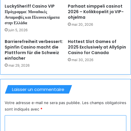
LuckySheriff Casino VIP
Parhaat simppeli casinot
Πρόγραμμα: Μοναδικές
2026 – Kolikkopelit ja VIP-
Ανταμοιβές και Πλεονεκτήματα
ohjelma
στην Ελλάδα
mai 20, 2026
juin 5, 2026
Barrierefreiheit verbessert:
Hottest Slot Games of
Spinfin Casino macht die
2025 Exclusively at AllySpin
Plattform für die Schweiz
Casino for Canada
einfacher
mai 30, 2026
mai 29, 2026
Laisser un commentaire
Votre adresse e-mail ne sera pas publiée.
Les champs obligatoires
sont indiqués avec
*
C
o