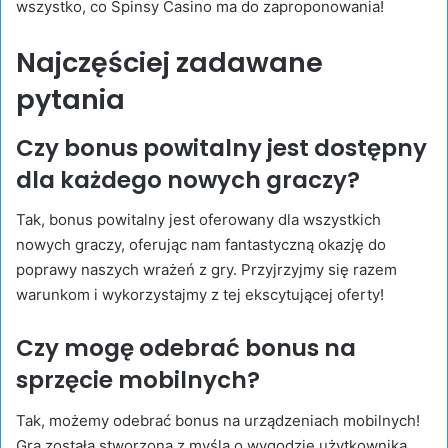
wszystko, co Spinsy Casino ma do zaproponowania!
Najczęściej zadawane
pytania
Czy bonus powitalny jest dostępny
dla każdego nowych graczy?
Tak, bonus powitalny jest oferowany dla wszystkich
nowych graczy, oferując nam fantastyczną okazję do
poprawy naszych wrażeń z gry. Przyjrzyjmy się razem
warunkom i wykorzystajmy z tej ekscytującej oferty!
Czy mogę odebrać bonus na
sprzęcie mobilnych?
Tak, możemy odebrać bonus na urządzeniach mobilnych!
Gra została stworzona z myślą o wygodzie użytkownika,