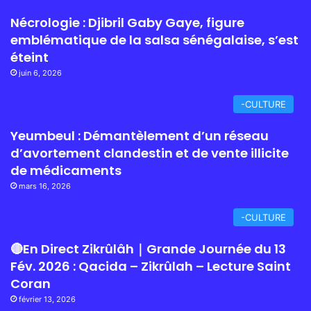
Nécrologie : Djibril Gaby Gaye, figure
emblématique de la salsa sénégalaise, s’est
éteint
juin 6, 2026
-CULTURE
Yeumbeul : Démantèlement d’un réseau
d’avortement clandestin et de vente illicite
de médicaments
mars 16, 2026
-CULTURE
🔴En Direct Zikrûlâh｜Grande Journée du 13
Fév. 2026 : Qacida – Zikrûlah – Lecture Saint
Coran
février 13, 2026