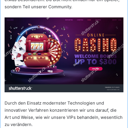
sondern Teil unserer Community.
Durch den Einsatz modernster Technologien und
innovativer Verfahren konzentrieren wir uns darauf, die
Art und Weise, wie wir unsere VIPs behandeln, wesentlich
zu verändern.