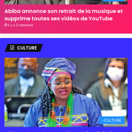
Abiba annonce son retrait de la musique et
supprime toutes ses vidéos de YouTube
il y a 2 semaines
CULTURE
-CULTURE