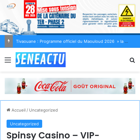
La Gendarmerie démantèle 60 abris provisoires et interpelle 27 personnes lors d’une vaste opération
Menu
R
Accueil
/
Uncategorized
Uncategorized
Spinsy Casino – VIP-