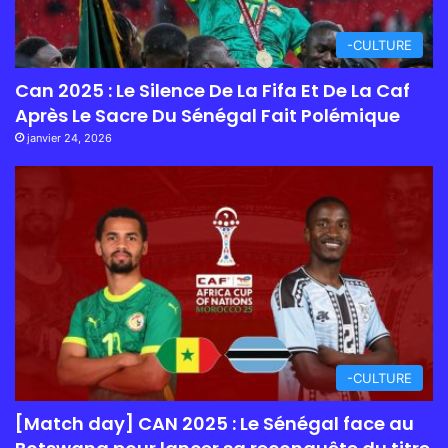
-CULTURE
Can 2025 : Le Silence De La Fifa Et De La Caf
Après Le Sacre Du Sénégal Fait Polémique
janvier 24, 2026
-CULTURE
[Match day] CAN 2025 : Le Sénégal face au