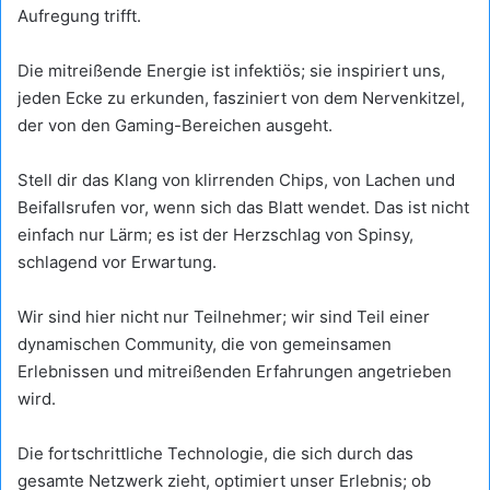
Aufregung trifft.
Die mitreißende Energie ist infektiös; sie inspiriert uns,
jeden Ecke zu erkunden, fasziniert von dem Nervenkitzel,
der von den Gaming-Bereichen ausgeht.
Stell dir das Klang von klirrenden Chips, von Lachen und
Beifallsrufen vor, wenn sich das Blatt wendet. Das ist nicht
einfach nur Lärm; es ist der Herzschlag von Spinsy,
schlagend vor Erwartung.
Wir sind hier nicht nur Teilnehmer; wir sind Teil einer
dynamischen Community, die von gemeinsamen
Erlebnissen und mitreißenden Erfahrungen angetrieben
wird.
Die fortschrittliche Technologie, die sich durch das
gesamte Netzwerk zieht, optimiert unser Erlebnis; ob