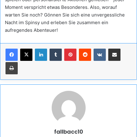
Moment verspricht etwas Besonderes. Also, worauf
warten Sie noch? Gönnen Sie sich eine unvergessliche
Nacht im Spinsy und erleben Sie zusammen ein
aufregendes Abenteuer!
Linkedin
Tumblr
Pinterest
Reddit
VKontakte
Partager par email
Imprimer
fallbacc10