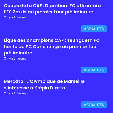
Coupe de la CAF : Diambars FC affrontera
l’ES Zarzis au premier tour préliminaire
il y a 21 heures
ACTUALITES
Ligue des champions CAF : Teungueth FC
hérite du FC Canchungo au premier tour
préliminaire
il y a 21 heures
ACTUALITES
Mercato : L’Olympique de Marseille
s’intéresse à Krépin Diatta
il y a 21 heures
ACTUALITES