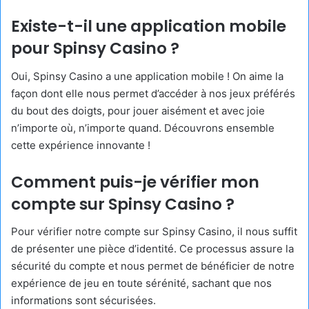
Existe-t-il une application mobile
pour Spinsy Casino ?
Oui, Spinsy Casino a une application mobile ! On aime la
façon dont elle nous permet d’accéder à nos jeux préférés
du bout des doigts, pour jouer aisément et avec joie
n’importe où, n’importe quand. Découvrons ensemble
cette expérience innovante !
Comment puis-je vérifier mon
compte sur Spinsy Casino ?
Pour vérifier notre compte sur Spinsy Casino, il nous suffit
de présenter une pièce d’identité. Ce processus assure la
sécurité du compte et nous permet de bénéficier de notre
expérience de jeu en toute sérénité, sachant que nos
informations sont sécurisées.