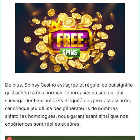
De plus, Spinsy Casino est agréé et régulé, ce qui signifie
qu’il adhère à des normes rigoureuses du secteur qui
sauvegardent nos intérêts. L’équité des jeux est assurée,
car chaque jeu utilise des générateurs de nombres
aléatoires homologués, nous garantissant ainsi que nos
expériences sont réelles et sûres.