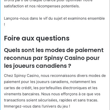
satisfaction et nos récompenses potentiels.
Lançons-nous dans le vif du sujet et examinons ensemble
!
Foire aux questions
Quels sont les modes de paiement
reconnus par Spinsy Casino pour
les joueurs canadiens ?
Chez Spinsy Casino, nous reconnaissons divers modes de
paiement pour les joueurs canadiens, notamment les
cartes de crédit, les portefeuilles électroniques et les
virements bancaires. Nous nous efforçons à ce que vos
transactions soient sécurisées, rapides et sans tracas.
Immergez-vous dans l’univers du jeu !