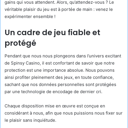
gains qui vous attendent. Alors, qu’attendez-vous ? Le
véritable plaisir du jeu est à portée de main : venez le
expérimenter ensemble !
Un cadre de jeu fiable et
protégé
Pendant que nous nous plongeons dans l’univers excitant
de Spinsy Casino, il est confortant de savoir que notre
protection est une importance absolue. Nous pouvons
ainsi profiter pleinement des jeux, en toute confiance,
sachant que nos données personnelles sont protégées
par une technologie de encodage de dernier cri.
Chaque disposition mise en œuvre est conçue en
considérant à nous, afin que nous puissions nous fixer sur
le plaisir sans inquiétude.