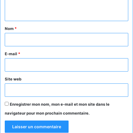
n
t
a
Nom
*
i
r
e
E-mail
*
*
Site web
Enregistrer mon nom, mon e-mail et mon site dans le
navigateur pour mon prochain commentaire.