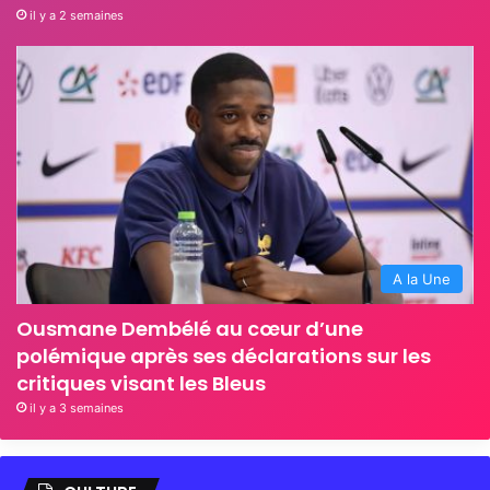
il y a 2 semaines
A la Une
Ousmane Dembélé au cœur d’une
polémique après ses déclarations sur les
critiques visant les Bleus
il y a 3 semaines