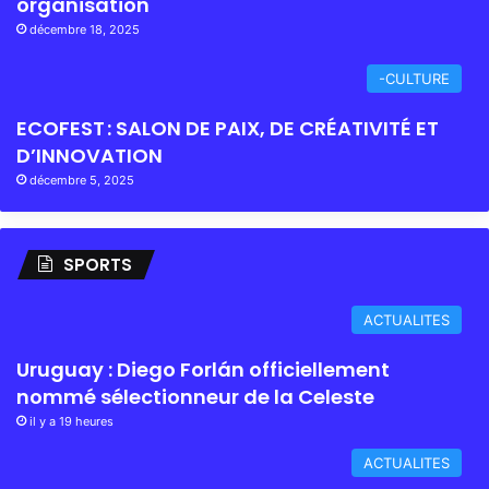
organisation
décembre 18, 2025
-CULTURE
ECOFEST : SALON DE PAIX, DE CRÉATIVITÉ ET
D’INNOVATION
décembre 5, 2025
SPORTS
ACTUALITES
Uruguay : Diego Forlán officiellement
nommé sélectionneur de la Celeste
il y a 19 heures
ACTUALITES