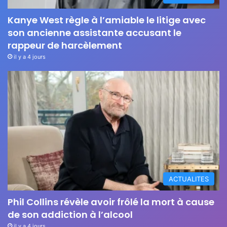
Kanye West règle à l’amiable le litige avec
son ancienne assistante accusant le
rappeur de harcèlement
il y a 4 jours
ACTUALITES
Phil Collins révèle avoir frôlé la mort à cause
de son addiction à l’alcool
il y a 4 jours