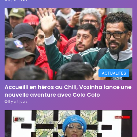
ACTUALITES
Accueilli en héros au Chili, Vozinha lance une
nouvelle aventure avec Colo Colo
il y a 4 jours