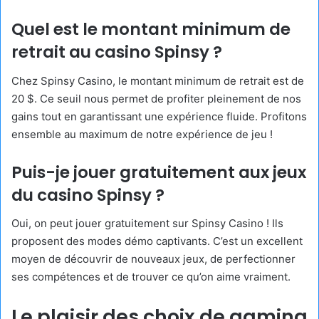
Quel est le montant minimum de
retrait au casino Spinsy ?
Chez Spinsy Casino, le montant minimum de retrait est de
20 $. Ce seuil nous permet de profiter pleinement de nos
gains tout en garantissant une expérience fluide. Profitons
ensemble au maximum de notre expérience de jeu !
Puis-je jouer gratuitement aux jeux
du casino Spinsy ?
Oui, on peut jouer gratuitement sur Spinsy Casino ! Ils
proposent des modes démo captivants. C’est un excellent
moyen de découvrir de nouveaux jeux, de perfectionner
ses compétences et de trouver ce qu’on aime vraiment.
Le plaisir des choix de gaming