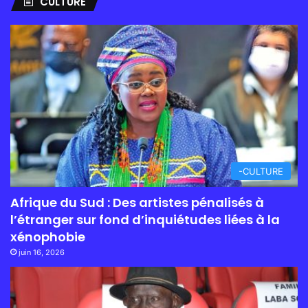
CULTURE
-CULTURE
Afrique du Sud : Des artistes pénalisés à
l’étranger sur fond d’inquiétudes liées à la
xénophobie
juin 16, 2026