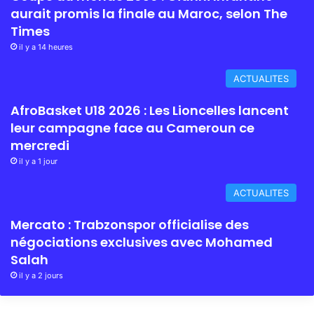
aurait promis la finale au Maroc, selon The
Times
il y a 14 heures
ACTUALITES
AfroBasket U18 2026 : Les Lioncelles lancent
leur campagne face au Cameroun ce
mercredi
il y a 1 jour
ACTUALITES
Mercato : Trabzonspor officialise des
négociations exclusives avec Mohamed
Salah
il y a 2 jours