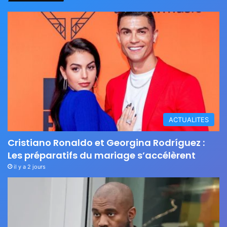
ACTUALITES
Cristiano Ronaldo et Georgina Rodríguez :
Les préparatifs du mariage s’accélèrent
il y a 2 jours