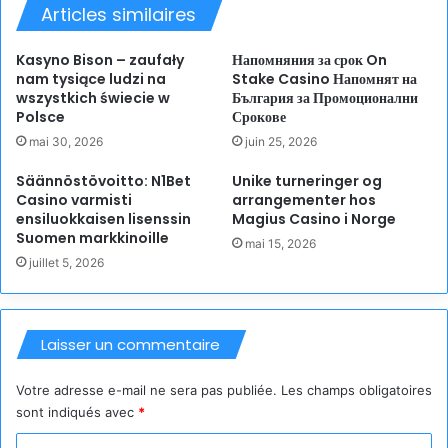
Articles similaires
Kasyno Bison – zaufały
Напомняния за срок On
nam tysiące ludzi na
Stake Casino Напомнят на
wszystkich świecie w
България за Промоционални
Polsce
Срокове
mai 30, 2026
juin 25, 2026
Säännöstövoitto: N1Bet
Unike turneringer og
Casino varmisti
arrangementer hos
ensiluokkaisen lisenssin
Magius Casino i Norge
Suomen markkinoille
mai 15, 2026
juillet 5, 2026
Laisser un commentaire
Votre adresse e-mail ne sera pas publiée.
Les champs obligatoires
sont indiqués avec
*