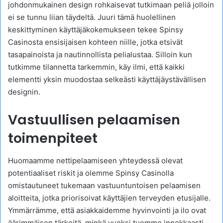
johdonmukainen design rohkaisevat tutkimaan peliä jolloin
ei se tunnu liian täydeltä. Juuri tämä huolellinen
keskittyminen käyttäjäkokemukseen tekee Spinsy
Casinosta ensisijaisen kohteen niille, jotka etsivät
tasapainoista ja nautinnollista pelialustaa. Silloin kun
tutkimme tilannetta tarkemmin, käy ilmi, että kaikki
elementti yksin muodostaa selkeästi käyttäjäystävällisen
designin.
Vastuullisen pelaamisen
toimenpiteet
Huomaamme nettipelaamiseen yhteydessä olevat
potentiaaliset riskit ja olemme Spinsy Casinolla
omistautuneet tukemaan vastuuntuntoisen pelaamisen
aloitteita, jotka priorisoivat käyttäjien terveyden etusijalle.
Ymmärrämme, että asiakkaidemme hyvinvointi ja ilo ovat
äärimmäisen tärkeitä, minkä vuoksi tuemme innokkaasti