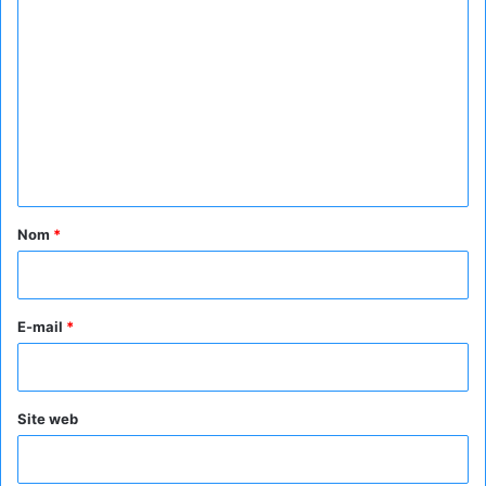
C
o
m
m
e
n
t
a
Nom
*
i
r
e
E-mail
*
*
Site web