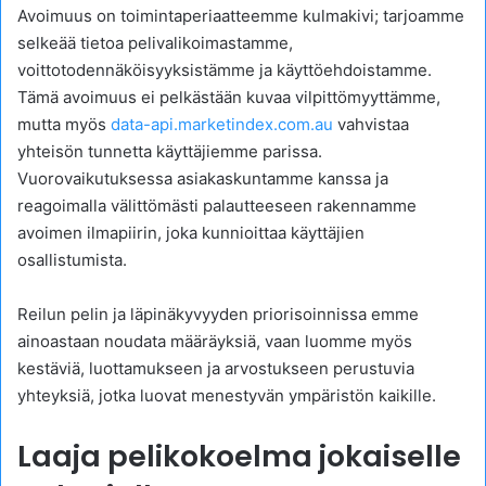
Avoimuus on toimintaperiaatteemme kulmakivi; tarjoamme
selkeää tietoa pelivalikoimastamme,
voittotodennäköisyyksistämme ja käyttöehdoistamme.
Tämä avoimuus ei pelkästään kuvaa vilpittömyyttämme,
mutta myös
data-api.marketindex.com.au
vahvistaa
yhteisön tunnetta käyttäjiemme parissa.
Vuorovaikutuksessa asiakaskuntamme kanssa ja
reagoimalla välittömästi palautteeseen rakennamme
avoimen ilmapiirin, joka kunnioittaa käyttäjien
osallistumista.
Reilun pelin ja läpinäkyvyyden priorisoinnissa emme
ainoastaan noudata määräyksiä, vaan luomme myös
kestäviä, luottamukseen ja arvostukseen perustuvia
yhteyksiä, jotka luovat menestyvän ympäristön kaikille.
Laaja pelikokoelma jokaiselle