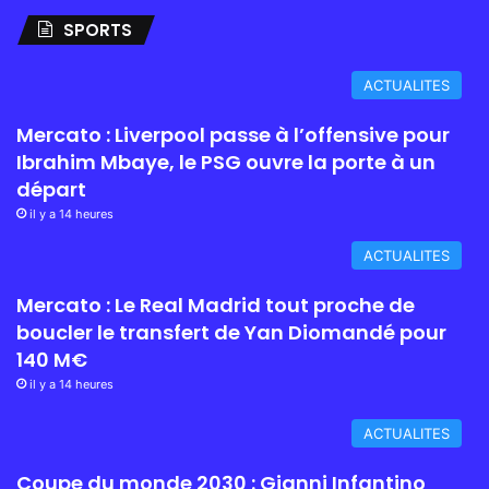
SPORTS
ACTUALITES
Mercato : Liverpool passe à l’offensive pour
Ibrahim Mbaye, le PSG ouvre la porte à un
départ
il y a 14 heures
ACTUALITES
Mercato : Le Real Madrid tout proche de
boucler le transfert de Yan Diomandé pour
140 M€
il y a 14 heures
ACTUALITES
Coupe du monde 2030 : Gianni Infantino