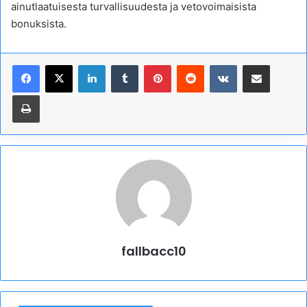
ainutlaatuisesta turvallisuudesta ja vetovoimaisista
bonuksista.
Linkedin
Tumblr
Pinterest
Reddit
VKontakte
Partager par email
Imprimer
fallbacc10