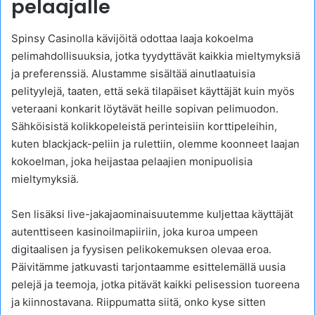
pelaajalle
Spinsy Casinolla kävijöitä odottaa laaja kokoelma
pelimahdollisuuksia, jotka tyydyttävät kaikkia mieltymyksiä
ja preferenssiä. Alustamme sisältää ainutlaatuisia
pelityylejä, taaten, että sekä tilapäiset käyttäjät kuin myös
veteraani konkarit löytävät heille sopivan pelimuodon.
Sähköisistä kolikkopeleistä perinteisiin korttipeleihin,
kuten blackjack-peliin ja rulettiin, olemme koonneet laajan
kokoelman, joka heijastaa pelaajien monipuolisia
mieltymyksiä.
Sen lisäksi live-jakajaominaisuutemme kuljettaa käyttäjät
autenttiseen kasinoilmapiiriin, joka kuroa umpeen
digitaalisen ja fyysisen pelikokemuksen olevaa eroa.
Päivitämme jatkuvasti tarjontaamme esittelemällä uusia
pelejä ja teemoja, jotka pitävät kaikki pelisession tuoreena
ja kiinnostavana. Riippumatta siitä, onko kyse sitten