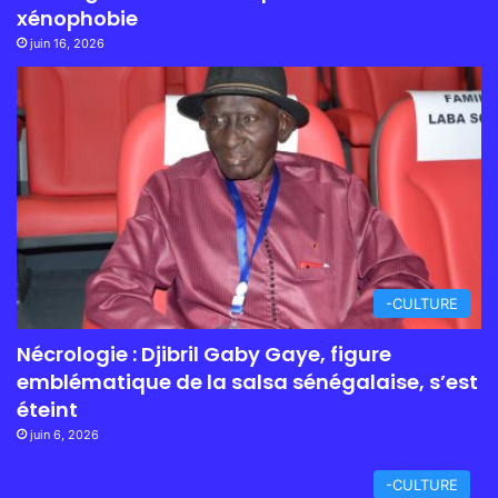
xénophobie
juin 16, 2026
-CULTURE
Nécrologie : Djibril Gaby Gaye, figure
emblématique de la salsa sénégalaise, s’est
éteint
juin 6, 2026
-CULTURE