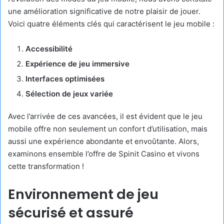
une amélioration significative de notre plaisir de jouer.
Voici quatre éléments clés qui caractérisent le jeu mobile :
Accessibilité
Expérience de jeu immersive
Interfaces optimisées
Sélection de jeux variée
Avec l’arrivée de ces avancées, il est évident que le jeu
mobile offre non seulement un confort d’utilisation, mais
aussi une expérience abondante et envoûtante. Alors,
examinons ensemble l’offre de Spinit Casino et vivons
cette transformation !
Environnement de jeu
sécurisé et assuré