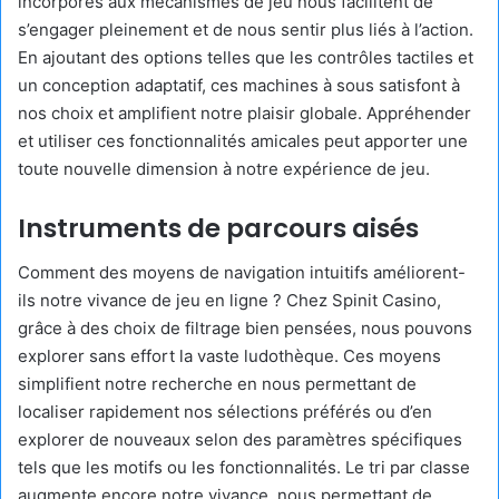
incorporés aux mécanismes de jeu nous facilitent de
s’engager pleinement et de nous sentir plus liés à l’action.
En ajoutant des options telles que les contrôles tactiles et
un conception adaptatif, ces machines à sous satisfont à
nos choix et amplifient notre plaisir globale. Appréhender
et utiliser ces fonctionnalités amicales peut apporter une
toute nouvelle dimension à notre expérience de jeu.
Instruments de parcours aisés
Comment des moyens de navigation intuitifs améliorent-
ils notre vivance de jeu en ligne ? Chez Spinit Casino,
grâce à des choix de filtrage bien pensées, nous pouvons
explorer sans effort la vaste ludothèque. Ces moyens
simplifient notre recherche en nous permettant de
localiser rapidement nos sélections préférés ou d’en
explorer de nouveaux selon des paramètres spécifiques
tels que les motifs ou les fonctionnalités. Le tri par classe
augmente encore notre vivance, nous permettant de