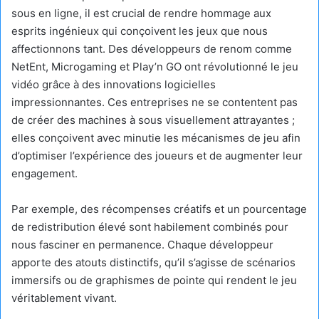
sous en ligne, il est crucial de rendre hommage aux
esprits ingénieux qui conçoivent les jeux que nous
affectionnons tant. Des développeurs de renom comme
NetEnt, Microgaming et Play’n GO ont révolutionné le jeu
vidéo grâce à des innovations logicielles
impressionnantes. Ces entreprises ne se contentent pas
de créer des machines à sous visuellement attrayantes ;
elles conçoivent avec minutie les mécanismes de jeu afin
d’optimiser l’expérience des joueurs et de augmenter leur
engagement.
Par exemple, des récompenses créatifs et un pourcentage
de redistribution élevé sont habilement combinés pour
nous fasciner en permanence. Chaque développeur
apporte des atouts distinctifs, qu’il s’agisse de scénarios
immersifs ou de graphismes de pointe qui rendent le jeu
véritablement vivant.