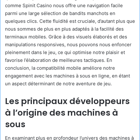
comme Spinit Casino nous offre une navigation facile
parmi une large sélection de bandits manchots en
quelques clics. Cette fluidité est cruciale, d’autant plus que
nous sommes de plus en plus adaptés à la facilité des
terminaux mobiles. Grâce à des visuels élaborés et des
manipulations responsives, nous pouvons nous enfoncer
pleinement dans le jeu, ce qui optimise notre plaisir et
favorise l’élaboration de meilleures tactiques. En
conclusion, la compatibilité mobile améliore notre
engagement avec les machines à sous en ligne, en étant
un aspect déterminant de notre aventure de jeu.
Les principaux développeurs
à l’origine des machines à
sous
En examinant plus en profondeur l’univers des machines à