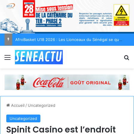
CAN U23 : Serigne Saliou Dia convoque 24 joueurs pour un stage de préparation**
Menu
R
Accueil
/
Uncategorized
Uncategorized
Spinit Casino est l’endroit