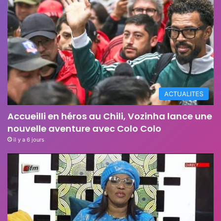
ACTUALITES
Accueilli en héros au Chili, Vozinha lance une
nouvelle aventure avec Colo Colo
il y a 6 jours