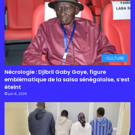
-CULTURE
Nécrologie : Djibril Gaby Gaye, figure
emblématique de la salsa sénégalaise, s’est
éteint
juin 6, 2026