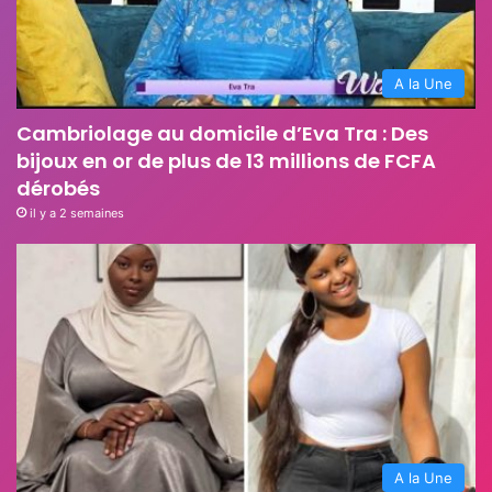
A la Une
Cambriolage au domicile d’Eva Tra : Des
bijoux en or de plus de 13 millions de FCFA
dérobés
il y a 2 semaines
A la Une