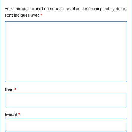
Votre adresse e-mail ne sera pas publiée.
Les champs obligatoires
sont indiqués avec
*
C
o
m
m
e
n
t
a
Nom
*
i
r
e
E-mail
*
*