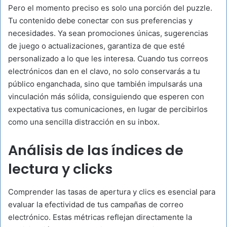
Pero el momento preciso es solo una porción del puzzle.
Tu contenido debe conectar con sus preferencias y
necesidades. Ya sean promociones únicas, sugerencias
de juego o actualizaciones, garantiza de que esté
personalizado a lo que les interesa. Cuando tus correos
electrónicos dan en el clavo, no solo conservarás a tu
público enganchada, sino que también impulsarás una
vinculación más sólida, consiguiendo que esperen con
expectativa tus comunicaciones, en lugar de percibirlos
como una sencilla distracción en su inbox.
Análisis de las índices de
lectura y clicks
Comprender las tasas de apertura y clics es esencial para
evaluar la efectividad de tus campañas de correo
electrónico. Estas métricas reflejan directamente la