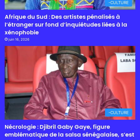
-CULTURE
Afrique du Sud : Des artistes pénalisés à
l’étranger sur fond d’inquiétudes liées à la
xénophobie
juin 16, 2026
-CULTURE
Nécrologie : Djibril Gaby Gaye, figure
emblématique de la salsa sénégalaise, s’est