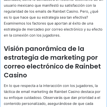
usuario mexicano que manifestó su satisfacción con la
regularidad de los emails de Rainbet Casino. Pero, ¿qué
es lo que hace que su estrategia sea tan efectiva?
Examinemos los factores que aportan al éxito de una
estrategia de mercadeo por correo electrónico y su efecto
en la conexión con los jugadores.
Visión panorámica de la
estrategia de marketing por
correo electrónico de Rainbet
Casino
En lo que respecta a la interacción con los jugadores, la
táctica de email marketing de Rainbet Casino destaca por
su enfoque cuidadoso. Observarás que dan prioridad a el
contenido personalizado, asegurándose de que cada