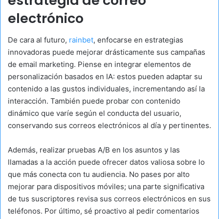
estrategia de correo
electrónico
De cara al futuro,
rainbet
, enfocarse en estrategias
innovadoras puede mejorar drásticamente sus campañas
de email marketing. Piense en integrar elementos de
personalización basados en IA: estos pueden adaptar su
contenido a las gustos individuales, incrementando así la
interacción. También puede probar con contenido
dinámico que varíe según el conducta del usuario,
conservando sus correos electrónicos al día y pertinentes.
Además, realizar pruebas A/B en los asuntos y las
llamadas a la acción puede ofrecer datos valiosa sobre lo
que más conecta con tu audiencia. No pases por alto
mejorar para dispositivos móviles; una parte significativa
de tus suscriptores revisa sus correos electrónicos en sus
teléfonos. Por último, sé proactivo al pedir comentarios