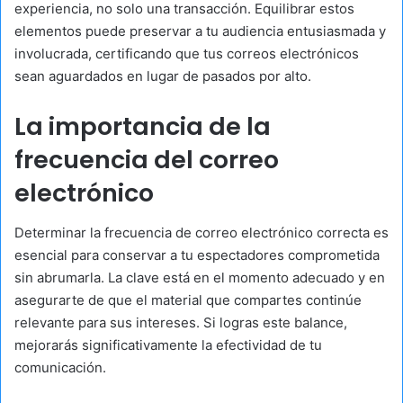
experiencia, no solo una transacción. Equilibrar estos
elementos puede preservar a tu audiencia entusiasmada y
involucrada, certificando que tus correos electrónicos
sean aguardados en lugar de pasados por alto.
La importancia de la
frecuencia del correo
electrónico
Determinar la frecuencia de correo electrónico correcta es
esencial para conservar a tu espectadores comprometida
sin abrumarla. La clave está en el momento adecuado y en
asegurarte de que el material que compartes continúe
relevante para sus intereses. Si logras este balance,
mejorarás significativamente la efectividad de tu
comunicación.