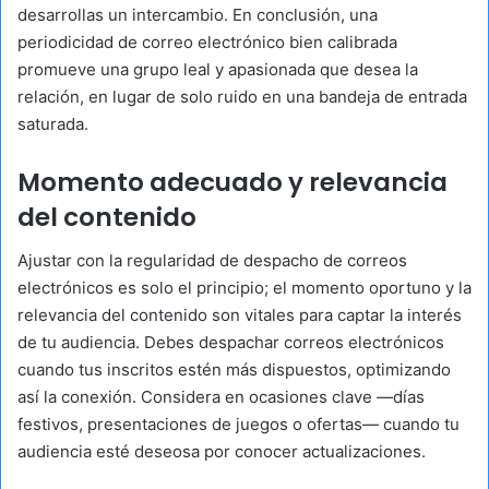
desarrollas un intercambio. En conclusión, una
periodicidad de correo electrónico bien calibrada
promueve una grupo leal y apasionada que desea la
relación, en lugar de solo ruido en una bandeja de entrada
saturada.
Momento adecuado y relevancia
del contenido
Ajustar con la regularidad de despacho de correos
electrónicos es solo el principio; el momento oportuno y la
relevancia del contenido son vitales para captar la interés
de tu audiencia. Debes despachar correos electrónicos
cuando tus inscritos estén más dispuestos, optimizando
así la conexión. Considera en ocasiones clave —días
festivos, presentaciones de juegos o ofertas— cuando tu
audiencia esté deseosa por conocer actualizaciones.