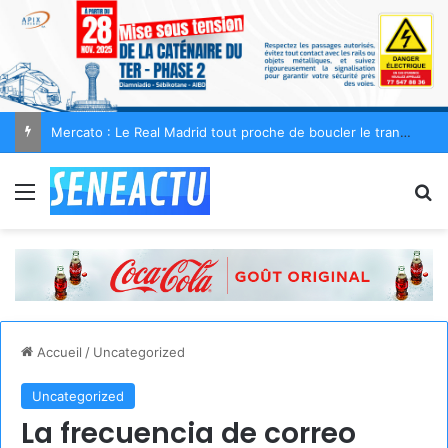
Kébémer : Une impressionnante fissure terrestre inquiète les populations de plusieurs villages
Menu
R
Accueil
/
Uncategorized
Uncategorized
La frecuencia de correo