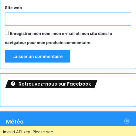
Site web
Enregistrer mon nom, mon e-mail et mon site dans le
navigateur pour mon prochain commentaire.
Retrouvez-nous sur Facebook
Météo
Invalid API key. Please see