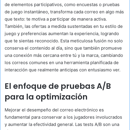
de elementos participativos, como encuestas o pruebas
de juego instantáneo, transforma cada correo en algo más
que texto: te motiva a participar de manera activa.
También, las ofertas a medida sustentadas en tu estilo de
juego y preferencias aumentan la experiencia, logrando
que te sientas reconocido. Esta meticulosa fusión no solo
conserva el contenido al día, sino que también promueve
una conexión más cercana entre tú y la marca, cambiando
los correos comunes en una herramienta planificada de
interacción que realmente anticipas con entusiasmo ver.
El enfoque de pruebas A/B
para la optimización
Mejorar el desempeño del correo electrónico es
fundamental para conservar a los jugadores involucrados
y aumentar la efectividad general. Las tests A/B son una