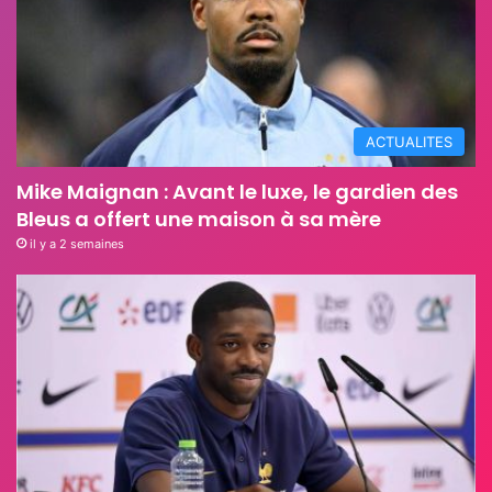
ACTUALITES
Mike Maignan : Avant le luxe, le gardien des
Bleus a offert une maison à sa mère
il y a 2 semaines