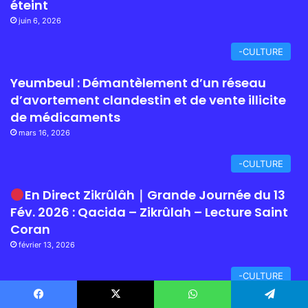
éteint
juin 6, 2026
-CULTURE
Yeumbeul : Démantèlement d’un réseau
d’avortement clandestin et de vente illicite
de médicaments
mars 16, 2026
-CULTURE
En Direct Zikrûlâh｜Grande Journée du 13
Fév. 2026 : Qacida – Zikrûlah – Lecture Saint
Coran
février 13, 2026
-CULTURE
Can 2025 : Le Silence De La Fifa Et De La Caf
Facebook
X
WhatsApp
Telegram