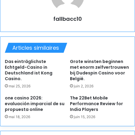
fallbacc10
Articles similaires
Das einträglichste
Grote winsten beginnen
Echtgeld-Casino in
met enorm zelfvertrouwen
Deutschland ist Kong
bij Dudespin Casino voor
Casino.
België.
mai 25, 2026
juin 2, 2026
one casino 2026:
The 22Bet Mobile
evaluación imparcial de su
Performance Review for
propuesta online
India Players
mai 18, 2026
juin 15, 2026