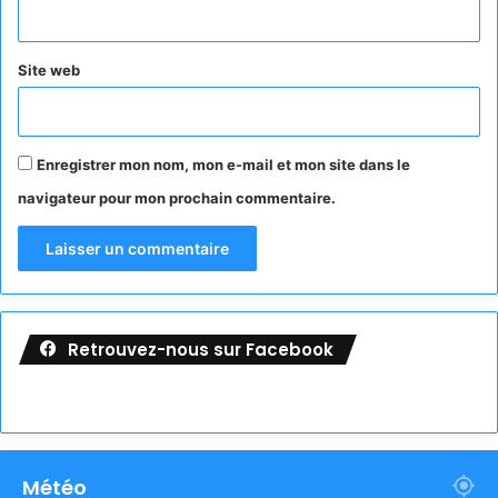
*
Site web
Enregistrer mon nom, mon e-mail et mon site dans le
navigateur pour mon prochain commentaire.
Retrouvez-nous sur Facebook
Météo