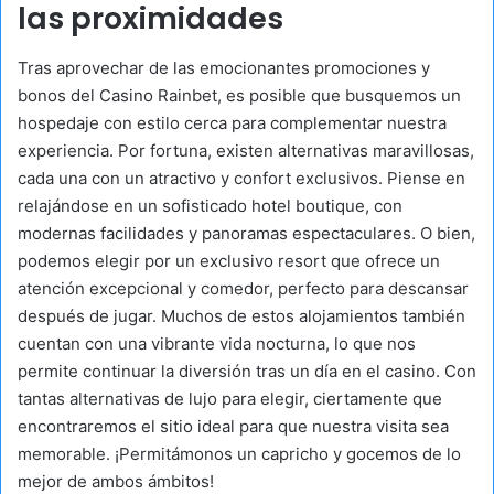
las proximidades
Tras aprovechar de las emocionantes promociones y
bonos del Casino Rainbet, es posible que busquemos un
hospedaje con estilo cerca para complementar nuestra
experiencia. Por fortuna, existen alternativas maravillosas,
cada una con un atractivo y confort exclusivos. Piense en
relajándose en un sofisticado hotel boutique, con
modernas facilidades y panoramas espectaculares. O bien,
podemos elegir por un exclusivo resort que ofrece un
atención excepcional y comedor, perfecto para descansar
después de jugar. Muchos de estos alojamientos también
cuentan con una vibrante vida nocturna, lo que nos
permite continuar la diversión tras un día en el casino. Con
tantas alternativas de lujo para elegir, ciertamente que
encontraremos el sitio ideal para que nuestra visita sea
memorable. ¡Permitámonos un capricho y gocemos de lo
mejor de ambos ámbitos!