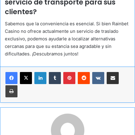
servicio de transporte para sus
clientes?
Sabemos que la conveniencia es esencial. Si bien Rainbet
Casino no ofrece actualmente un servicio de traslado
exclusivo, podemos ayudarle a localizar alternativas
cercanas para que su estancia sea agradable y sin
dificultades. ¡Descubramos juntos!
Linkedin
Tumblr
Pinterest
Reddit
VKontakte
Partager par email
Imprimer