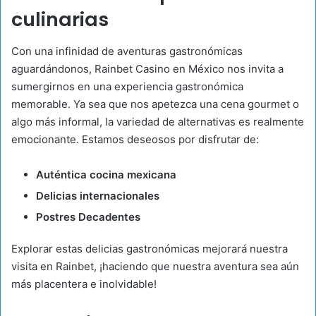
culinarias
Con una infinidad de aventuras gastronómicas
aguardándonos, Rainbet Casino en México nos invita a
sumergirnos en una experiencia gastronómica
memorable. Ya sea que nos apetezca una cena gourmet o
algo más informal, la variedad de alternativas es realmente
emocionante. Estamos deseosos por disfrutar de:
Auténtica cocina mexicana
Delicias internacionales
Postres Decadentes
Explorar estas delicias gastronómicas mejorará nuestra
visita en Rainbet, ¡haciendo que nuestra aventura sea aún
más placentera e inolvidable!