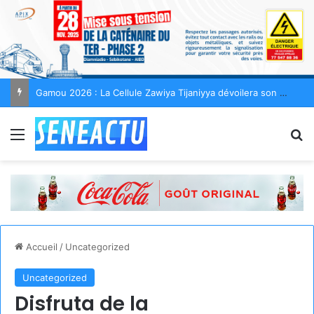
Affaire des 215 milliards FCFA : Khadim Bâ obtient une liberté provisoire
Menu
R
Accueil
/
Uncategorized
Uncategorized
Disfruta de la