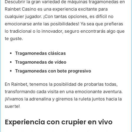
Descubrir la gran variedad de máquinas tragamonedas en
Rainbet Casino es una experiencia excitante para
cualquier jugador. ¡Con tantas opciones, es difícil no
emocionarse ante las posibilidades! Ya sea que prefieras
lo tradicional o lo innovador, seguro encontrarás algo que
te guste.
Tragamonedas clásicas
Tragamonedas de vídeo
Tragamonedas con bote progresivo
En Rainbet, tenemos la posibilidad de probarlas todas,
transformando cada visita en una emocionante aventura.
¡Vivamos la adrenalina y giremos la ruleta juntos hacia la
suerte!
Experiencia con crupier en vivo