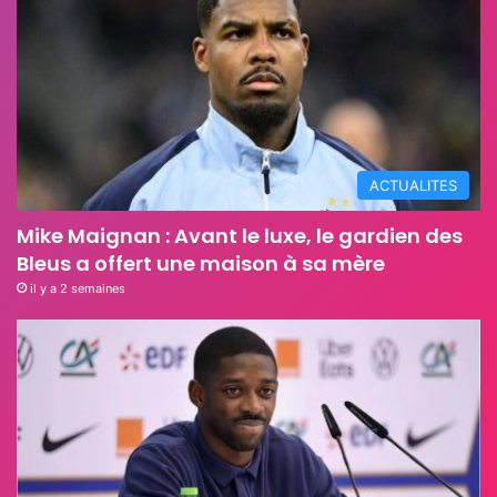
ACTUALITES
Mike Maignan : Avant le luxe, le gardien des
Bleus a offert une maison à sa mère
il y a 2 semaines