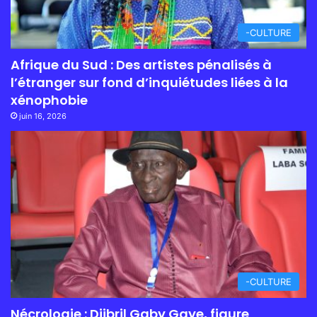
-CULTURE
Afrique du Sud : Des artistes pénalisés à
l’étranger sur fond d’inquiétudes liées à la
xénophobie
juin 16, 2026
-CULTURE
Nécrologie : Djibril Gaby Gaye, figure