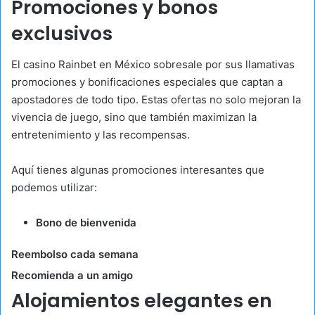
Promociones y bonos
exclusivos
El casino Rainbet en México sobresale por sus llamativas
promociones y bonificaciones especiales que captan a
apostadores de todo tipo. Estas ofertas no solo mejoran la
vivencia de juego, sino que también maximizan la
entretenimiento y las recompensas.
Aquí tienes algunas promociones interesantes que
podemos utilizar:
Bono de bienvenida
Reembolso cada semana
Recomienda a un amigo
Alojamientos elegantes en