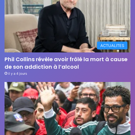
ACTUALITES
Phil Collins révèle avoir frôlé la mort à cause
de son addiction à l’alcool
il y a 4 jours