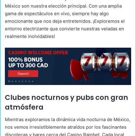
México son nuestra elección principal. Con una amplia
gama de espectáculos en vivo, siempre hay algo
emocionante que nos deja entretenidos. ¡Exploremos el
entorno electrizante que convierte nuestras veladas en
realmente inolvidables!
Clubes nocturnos y pubs con gran
atmósfera
Mientras exploramos la dinámica vida nocturna de México,
nos vemos irresistiblemente atraídos por los fascinantes
discotecas y bares cerca del Casino Rainbet. Cada local