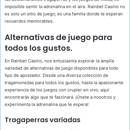
imposible sentir la adrenalina en el aire. Rainbet Casino no
es solo un sitio de juego; es una familia donde te esperan
recuerdos memorables.
Alternativas de juego para
todos los gustos.
En Rainbet Casino, nos entusiasma explorar la amplia
variedad de alternativas de juego disponibles para todo
tipo de apostador. Desde una diversa colección de
tragamonedas para todos los gustos, hasta la apasionante
experiencia de los juegos con crupier en vivo, aquí
encontrarás algo que te fascinará. ¡Únete a nosotros y
experimenta la adrenalina que te espera!
Tragaperras variadas