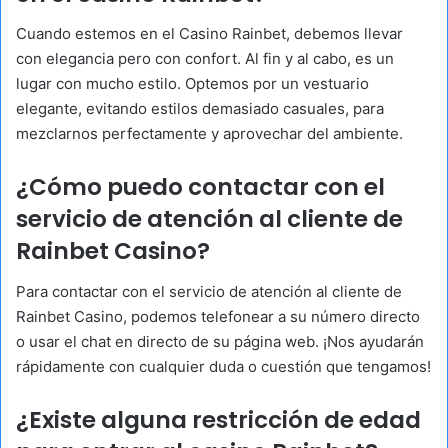
Cuando estemos en el Casino Rainbet, debemos llevar
con elegancia pero con confort. Al fin y al cabo, es un
lugar con mucho estilo. Optemos por un vestuario
elegante, evitando estilos demasiado casuales, para
mezclarnos perfectamente y aprovechar del ambiente.
¿Cómo puedo contactar con el
servicio de atención al cliente de
Rainbet Casino?
Para contactar con el servicio de atención al cliente de
Rainbet Casino, podemos telefonear a su número directo
o usar el chat en directo de su página web. ¡Nos ayudarán
rápidamente con cualquier duda o cuestión que tengamos!
¿Existe alguna restricción de edad