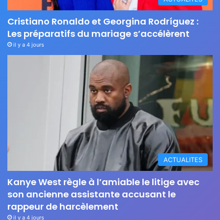
Cristiano Ronaldo et Georgina Rodríguez :
Les préparatifs du mariage s’accélèrent
il y a 4 jours
ACTUALITES
Kanye West règle à l’amiable le litige avec
son ancienne assistante accusant le
rappeur de harcèlement
il y a 4 jours