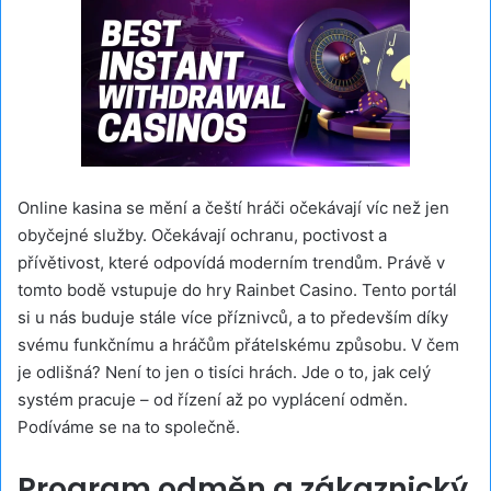
Online kasina se mění a čeští hráči očekávají víc než jen
obyčejné služby. Očekávají ochranu, poctivost a
přívětivost, které odpovídá moderním trendům. Právě v
tomto bodě vstupuje do hry Rainbet Casino. Tento portál
si u nás buduje stále více příznivců, a to především díky
svému funkčnímu a hráčům přátelskému způsobu. V čem
je odlišná? Není to jen o tisíci hrách. Jde o to, jak celý
systém pracuje – od řízení až po vyplácení odměn.
Podíváme se na to společně.
Program odměn a zákaznický