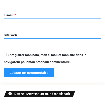
i
r
e
E-mail
*
*
Site web
Enregistrer mon nom, mon e-mail et mon site dans le
navigateur pour mon prochain commentaire.
Retrouvez-nous sur Facebook