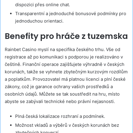
dispozici přes online chat.
Transparentní a jednoduché bonusové podmínky pro
jednoduchou orientaci.
Benefity pro hráče z tuzemska
Rainbet Casino myslí na specifika českého trhu. Vše od
registrace až po komunikaci s podporou je realizováno v
češtině. Finanční operace zajišťujete výhradně v českých
korunách, takže se vyhnete zbytečným kurzovým rozdílům
a poplatkům. Provozovatel má platnou licenci a plní české
zákony, což je garance ochrany vašich prostředků a
osobních údajů. Můžete se tak soustředit na hru, místo
abyste se zabývali technické nebo právní nejasnosti.
Plná česká lokalizace rozhraní a podmínek.
Možnost vkladů a výběrů v českých korunách bez
zbytečných konverzí.