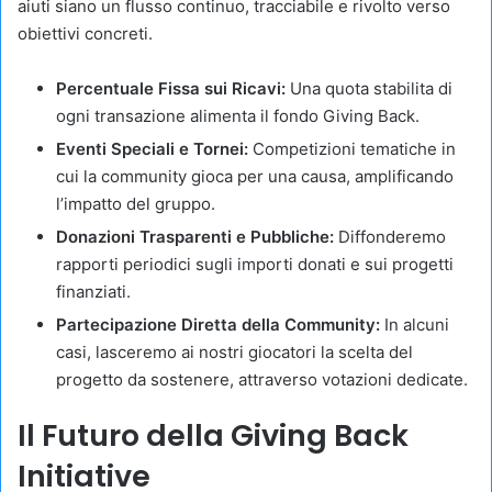
aiuti siano un flusso continuo, tracciabile e rivolto verso
obiettivi concreti.
Percentuale Fissa sui Ricavi:
Una quota stabilita di
ogni transazione alimenta il fondo Giving Back.
Eventi Speciali e Tornei:
Competizioni tematiche in
cui la community gioca per una causa, amplificando
l’impatto del gruppo.
Donazioni Trasparenti e Pubbliche:
Diffonderemo
rapporti periodici sugli importi donati e sui progetti
finanziati.
Partecipazione Diretta della Community:
In alcuni
casi, lasceremo ai nostri giocatori la scelta del
progetto da sostenere, attraverso votazioni dedicate.
Il Futuro della Giving Back
Initiative