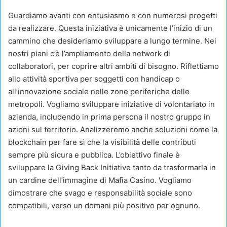
Guardiamo avanti con entusiasmo e con numerosi progetti
da realizzare. Questa iniziativa è unicamente l’inizio di un
cammino che desideriamo sviluppare a lungo termine. Nei
nostri piani c’è l’ampliamento della network di
collaboratori, per coprire altri ambiti di bisogno. Riflettiamo
allo attività sportiva per soggetti con handicap o
all’innovazione sociale nelle zone periferiche delle
metropoli. Vogliamo sviluppare iniziative di volontariato in
azienda, includendo in prima persona il nostro gruppo in
azioni sul territorio. Analizzeremo anche soluzioni come la
blockchain per fare sì che la visibilità delle contributi
sempre più sicura e pubblica. L’obiettivo finale è
sviluppare la Giving Back Initiative tanto da trasformarla in
un cardine dell’immagine di Mafia Casino. Vogliamo
dimostrare che svago e responsabilità sociale sono
compatibili, verso un domani più positivo per ognuno.