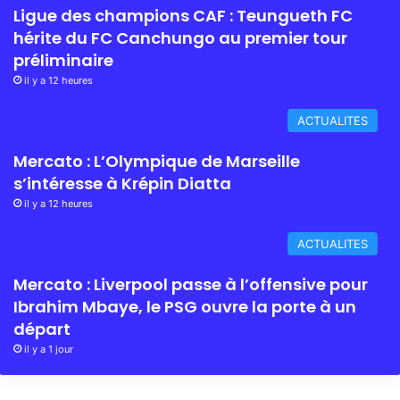
Ligue des champions CAF : Teungueth FC
hérite du FC Canchungo au premier tour
préliminaire
il y a 12 heures
ACTUALITES
Mercato : L’Olympique de Marseille
s’intéresse à Krépin Diatta
il y a 12 heures
ACTUALITES
Mercato : Liverpool passe à l’offensive pour
Ibrahim Mbaye, le PSG ouvre la porte à un
départ
il y a 1 jour