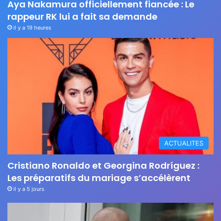
Aya Nakamura officiellement fiancée : Le
rappeur RK lui a fait sa demande
il y a 19 heures
ACTUALITES
Cristiano Ronaldo et Georgina Rodríguez :
Les préparatifs du mariage s’accélèrent
il y a 5 jours