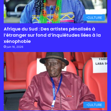
-CULTURE
Afrique du Sud : Des artistes pénalisés à
l’étranger sur fond d’inquiétudes liées à la
xénophobie
juin 16, 2026
-CULTURE