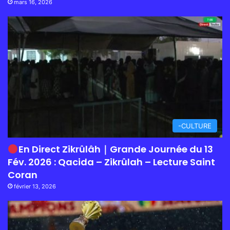
mars 16, 2026
-CULTURE
En Direct Zikrûlâh｜Grande Journée du 13
Fév. 2026 : Qacida – Zikrûlah – Lecture Saint
Coran
février 13, 2026