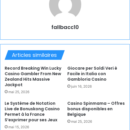
fallbacc10
Articles similaires
Record Breaking Win Lucky
Giocare per Soldi Veri è
Casino Gambler From New
Facile in Italia con
Zealand Hits Massive
Gambloria Casino
Jackpot
juin 16, 2026
mai 25, 2026
Le Système de Notation
Casino Spinmama – Offres
Live de Bonuskong Casino
bonus disponibles en
Permet à la France
Belgique
S’exprimer pour ses Jeux
mai 25, 2026
mai 15, 2026