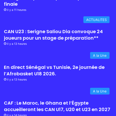
finale
il y a 11 heures
ACTUALITES
CAN U23 : Serigne Saliou Dia convoque 24
joueurs pour un stage de préparation**
il y a 13 heures
A la Une
En direct Sénégal vs Tunisie, 2e journée de
l’Afrobasket U18 2026.
il y a 13 heures
A la Une
CAF : Le Maroc, le Ghana et l’Égypte
accueilleront les CAN U17, U20 et U23 en 2027
il y a 14 heures