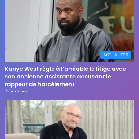
ACTUALITES
Kanye West règle à l’amiable le litige avec
son ancienne assistante accusant le
rappeur de harcèlement
il y a 5 jours