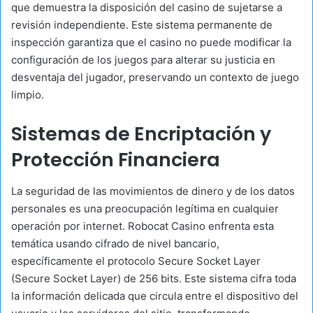
que demuestra la disposición del casino de sujetarse a
revisión independiente. Este sistema permanente de
inspección garantiza que el casino no puede modificar la
configuración de los juegos para alterar su justicia en
desventaja del jugador, preservando un contexto de juego
limpio.
Sistemas de Encriptación y
Protección Financiera
La seguridad de las movimientos de dinero y de los datos
personales es una preocupación legítima en cualquier
operación por internet. Robocat Casino enfrenta esta
temática usando cifrado de nivel bancario,
específicamente el protocolo Secure Socket Layer
(Secure Socket Layer) de 256 bits. Este sistema cifra toda
la información delicada que circula entre el dispositivo del