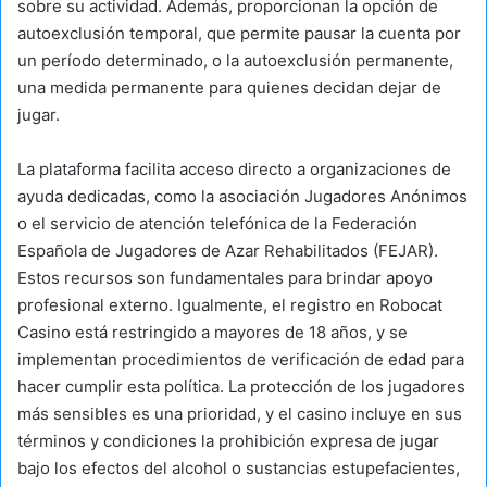
sobre su actividad. Además, proporcionan la opción de
autoexclusión temporal, que permite pausar la cuenta por
un período determinado, o la autoexclusión permanente,
una medida permanente para quienes decidan dejar de
jugar.
La plataforma facilita acceso directo a organizaciones de
ayuda dedicadas, como la asociación Jugadores Anónimos
o el servicio de atención telefónica de la Federación
Española de Jugadores de Azar Rehabilitados (FEJAR).
Estos recursos son fundamentales para brindar apoyo
profesional externo. Igualmente, el registro en Robocat
Casino está restringido a mayores de 18 años, y se
implementan procedimientos de verificación de edad para
hacer cumplir esta política. La protección de los jugadores
más sensibles es una prioridad, y el casino incluye en sus
términos y condiciones la prohibición expresa de jugar
bajo los efectos del alcohol o sustancias estupefacientes,