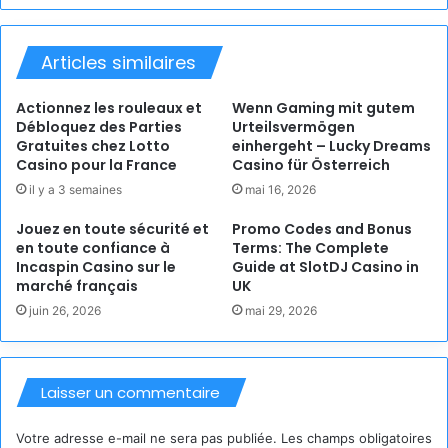
Articles similaires
Actionnez les rouleaux et
Wenn Gaming mit gutem
Débloquez des Parties
Urteilsvermögen
Gratuites chez Lotto
einhergeht – Lucky Dreams
Casino pour la France
Casino für Österreich
il y a 3 semaines
mai 16, 2026
Jouez en toute sécurité et
Promo Codes and Bonus
en toute confiance à
Terms: The Complete
Incaspin Casino sur le
Guide at SlotDJ Casino in
marché français
UK
juin 26, 2026
mai 29, 2026
Laisser un commentaire
Votre adresse e-mail ne sera pas publiée.
Les champs obligatoires