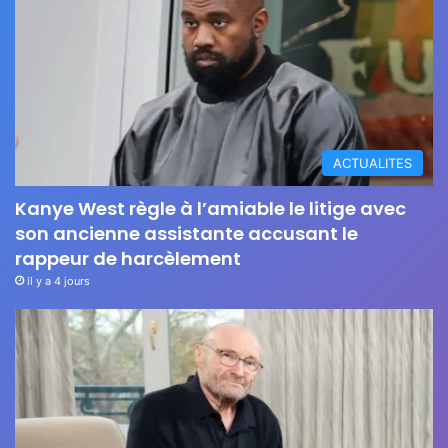
ACTUALITES
Kanye West règle à l’amiable le litige avec
son ancienne assistante accusant le
rappeur de harcèlement
il y a 4 jours