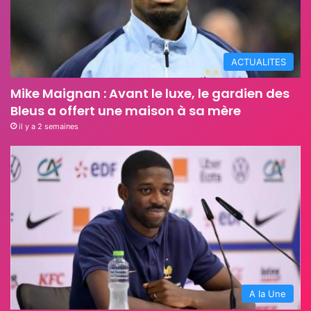
ACTUALITES
Mike Maignan : Avant le luxe, le gardien des
Bleus a offert une maison à sa mère
il y a 2 semaines
A la Une