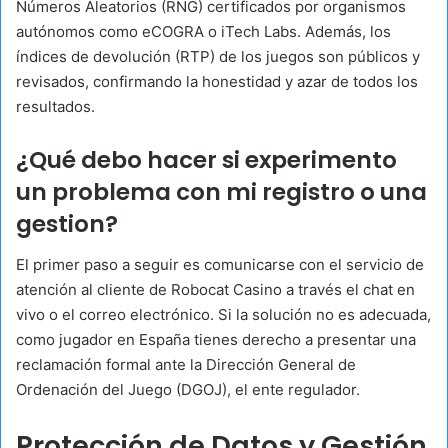
Números Aleatorios (RNG) certificados por organismos
autónomos como eCOGRA o iTech Labs. Además, los
índices de devolución (RTP) de los juegos son públicos y
revisados, confirmando la honestidad y azar de todos los
resultados.
¿Qué debo hacer si experimento
un problema con mi registro o una
gestion?
El primer paso a seguir es comunicarse con el servicio de
atención al cliente de Robocat Casino a través el chat en
vivo o el correo electrónico. Si la solución no es adecuada,
como jugador en España tienes derecho a presentar una
reclamación formal ante la Dirección General de
Ordenación del Juego (DGOJ), el ente regulador.
Protección de Datos y Gestión