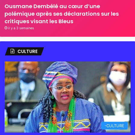
Ousmane Dembélé au cœur d’une
polémique après ses déclarations sur les
critiques visant les Bleus
il y a 3 semaines
CULTURE
-CULTURE