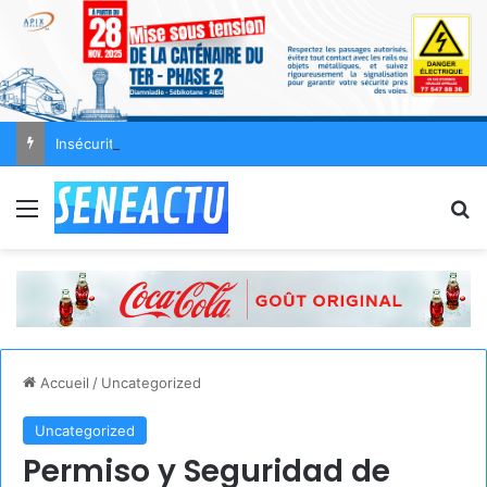
Insécurité alimentaire : 92 976 ménages recevront 135 000 FCFA dans le cadre du plan d’urgence de l’État
Menu
R
Accueil
/
Uncategorized
Uncategorized
Permiso y Seguridad de