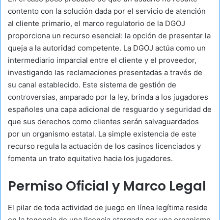
contento con la solución dada por el servicio de atención
al cliente primario, el marco regulatorio de la DGOJ
proporciona un recurso esencial: la opción de presentar la
queja a la autoridad competente. La DGOJ actúa como un
intermediario imparcial entre el cliente y el proveedor,
investigando las reclamaciones presentadas a través de
su canal establecido. Este sistema de gestión de
controversias, amparado por la ley, brinda a los jugadores
españoles una capa adicional de resguardo y seguridad de
que sus derechos como clientes serán salvaguardados
por un organismo estatal. La simple existencia de este
recurso regula la actuación de los casinos licenciados y
fomenta un trato equitativo hacia los jugadores.
Permiso Oficial y Marco Legal
El pilar de toda actividad de juego en línea legítima reside
en la tenencia de una licencia otorgada por una organismo