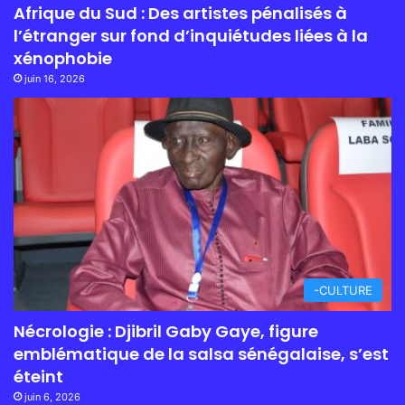
Afrique du Sud : Des artistes pénalisés à
l’étranger sur fond d’inquiétudes liées à la
xénophobie
juin 16, 2026
-CULTURE
Nécrologie : Djibril Gaby Gaye, figure
emblématique de la salsa sénégalaise, s’est
éteint
juin 6, 2026