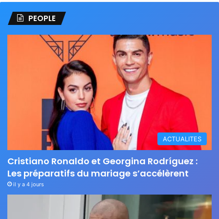
PEOPLE
ACTUALITES
Cristiano Ronaldo et Georgina Rodríguez :
Les préparatifs du mariage s’accélèrent
il y a 4 jours