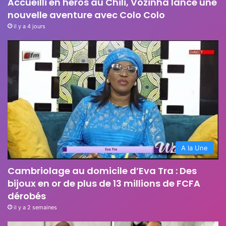
Accueilli en héros au Chili, Vozinha lance une
nouvelle aventure avec Colo Colo
il y a 4 jours
A la Une
Cambriolage au domicile d’Eva Tra : Des
bijoux en or de plus de 13 millions de FCFA
dérobés
il y a 2 semaines