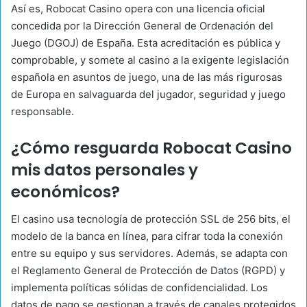
Así es, Robocat Casino opera con una licencia oficial
concedida por la Dirección General de Ordenación del
Juego (DGOJ) de España. Esta acreditación es pública y
comprobable, y somete al casino a la exigente legislación
española en asuntos de juego, una de las más rigurosas
de Europa en salvaguarda del jugador, seguridad y juego
responsable.
¿Cómo resguarda Robocat Casino
mis datos personales y
económicos?
El casino usa tecnología de protección SSL de 256 bits, el
modelo de la banca en línea, para cifrar toda la conexión
entre su equipo y sus servidores. Además, se adapta con
el Reglamento General de Protección de Datos (RGPD) y
implementa políticas sólidas de confidencialidad. Los
datos de pago se gestionan a través de canales protegidos