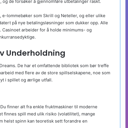
e, og de forsøker å gjennomføre utbetalinger raskt.
 e-lommebøker som Skrill og Neteller, og eller ulike
atert på nye betalingsløsninger som dukker opp. Alle
ta. Casinoet arbeider for å holde minimums- og
nkurransedyktige.
l av Underholdning
y Dreams. De har et omfattende bibliotek som bør treffe
amarbeid med flere av de store spillselskapene, noe som
t i spillet og ærlige utfall.
Du finner alt fra enkle fruktmaskiner til moderne
innes spill med ulik risiko (volatilitet), mange
om helst spinn kan teoretisk sett forandre en