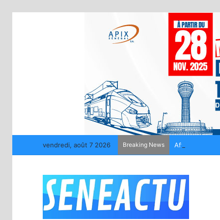
vendredi, août 7 2026
Breaking News
Affaire des 215