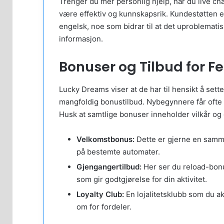
Trenger du mer personlig hjelp, har du live cha
være effektiv og kunnskapsrik. Kundestøtten er 
engelsk, noe som bidrar til at det uproblemat
informasjon.
Bonuser og Tilbud for Fe
Lucky Dreams viser at de har til hensikt å sett
mangfoldig bonustilbud. Nybegynnere får ofte 
Husk at samtlige bonuser inneholder vilkår og
Velkomstbonus:
Dette er gjerne en samm
på bestemte automater.
Gjengangertilbud:
Her ser du reload-bonu
som gir godtgjørelse for din aktivitet.
Loyalty Club:
En lojalitetsklubb som du a
om for fordeler.