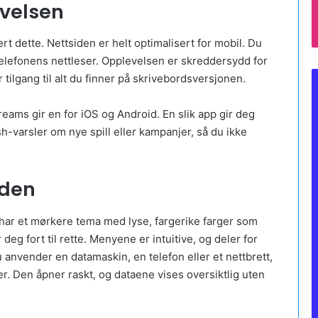
velsen
rt dette. Nettsiden er helt optimalisert for mobil. Du
 telefonens nettleser. Opplevelsen er skreddersydd for
tilgang til alt du finner på skrivebordsversjonen.
eams gir en for iOS og Android. En slik app gir deg
sh-varsler om nye spill eller kampanjer, så du ikke
iden
 har et mørkere tema med lyse, fargerike farger som
g fort til rette. Menyene er intuitive, og deler for
u anvender en datamaskin, en telefon eller et nettbrett,
. Den åpner raskt, og dataene vises oversiktlig uten