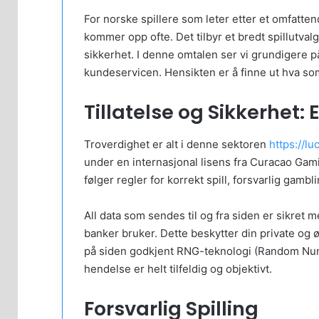
For norske spillere som leter etter et omfatt
kommer opp ofte. Det tilbyr et bredt spillutval
sikkerhet. I denne omtalen ser vi grundigere p
kundeservicen. Hensikten er å finne ut hva som
Tillatelse og Sikkerhet: E
Troverdighet er alt i denne sektoren
https://l
under en internasjonal lisens fra Curacao Gam
følger regler for korrekt spill, forsvarlig gambl
All data som sendes til og fra siden er sikret
banker bruker. Dette beskytter din private og ø
på siden godkjent RNG-teknologi (Random Numb
hendelse er helt tilfeldig og objektivt.
Forsvarlig Spilling