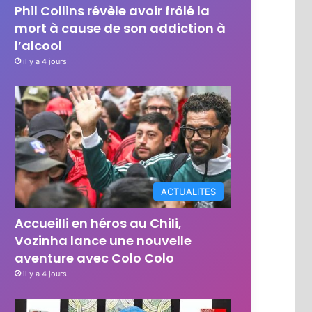
Phil Collins révèle avoir frôlé la
mort à cause de son addiction à
l’alcool
il y a 4 jours
ACTUALITES
Accueilli en héros au Chili,
Vozinha lance une nouvelle
aventure avec Colo Colo
il y a 4 jours