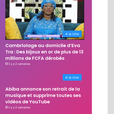
A la Une
Cambriolage au domicile d’Eva
Tra : Des bijoux en or de plus de 13
millions de FCFA dérobés
il y a 2 semaines
A la Une
Abiba annonce son retrait de la
musique et supprime toutes ses
vidéos de YouTube
il y a 2 semaines