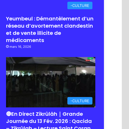
-CULTURE
Yeumbeul : Démantèlement d’un
réseau d’avortement clandestin
et de vente illicite de
médicaments
mars 16, 2026
-CULTURE
🔴En Direct Zikrûlâh｜Grande
Journée du 13 Fév. 2026 : Qacida
– Zikrûlah – Lecture Saint Coran