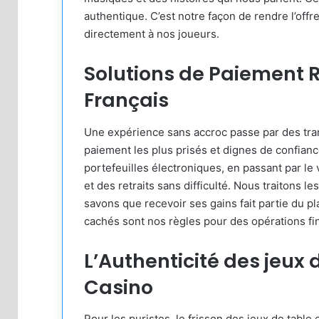
authentique. C’est notre façon de rendre l’off
directement à nos joueurs.
Solutions de Paiement 
Français
Une expérience sans accroc passe par des tra
paiement les plus prisés et dignes de confian
portefeuilles électroniques, en passant par l
et des retraits sans difficulté. Nous traitons l
savons que recevoir ses gains fait partie du pla
cachés sont nos règles pour des opérations fi
L’Authenticité des jeux 
Casino
Pour les puristes, le frisson des jeux de table 