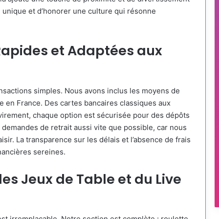
re unique et d’honorer une culture qui résonne
Rapides et Adaptées aux
nsactions simples. Nous avons inclus les moyens de
ce en France. Des cartes bancaires classiques aux
e virement, chaque option est sécurisée pour des dépôts
es demandes de retrait aussi vite que possible, car nous
isir. La transparence sur les délais et l’absence de frais
nancières sereines.
des Jeux de Table et du Live
est irremplaçable. Notre section est complète : roulette