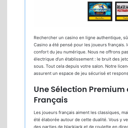
Rechercher un casino en ligne authentique, sûr
Casino a été pensé pour les joueurs français. 
confort du jeu numérique. Nous ne offrons pas
électrique d’un établissement : le bruit des jet
sous. Tout cela depuis votre salon. Notre licen
assurent un espace de jeu sécurisé et respons
Une Sélection Premium 
Français
Les joueurs français aiment les classiques, ma
été élaborée autour de cette dualité. Vous y 
des parties de blackjack et de roulette en dire