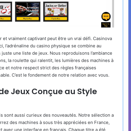
 et vraiment captivant peut être un vrai défi. Casinova
Ici, l’adrénaline du casino physique se combine au
 juste une liste de jeux. Nous reproduisons l’ambiance
ons, la roulette qui ralentit, les lumières des machines à
ce et notre respect strict des règles françaises
able. C’est le fondement de notre relation avec vous.
de Jeux Conçue au Style
is sont aussi curieux des nouveautés. Notre sélection a
verrez des machines à sous très appréciées en France,
ct avec une interface en français. Chaque titre a été