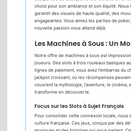
choisi pour son ambiance et son équité. Nous t
garantit des visuels de haute qualité, des mo
engageantes. Vous aimez les parties de poker, 
nouvelle passion vous attend déjà.
Les Machines à Sous : Un Mo
Notre offre de machines à sous est impression
joueurs. Des slots à trois rouleaux basiques a
lignes de paiement, vous avez l’embarras du 
jackpot croissant, où les récompenses peuven
couvrent la mythologie, l’aventure, le cinéma
transforme en découverte.
Focus sur les Slots à Sujet Français
Pour consolider cette connexion locale, nous 
culture française. Ces jeux, conçus par des d
musiques et des histoires qui nous parlent. C