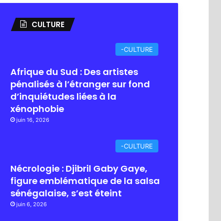
CULTURE
-CULTURE
Afrique du Sud : Des artistes
pénalisés à l’étranger sur fond
d’inquiétudes liées à la
xénophobie
juin 16, 2026
-CULTURE
Nécrologie : Djibril Gaby Gaye,
figure emblématique de la salsa
sénégalaise, s’est éteint
juin 6, 2026