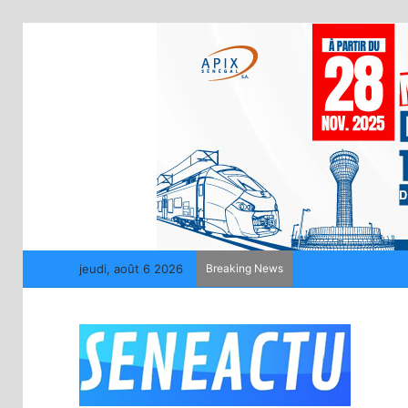
jeudi, août 6 2026
Breaking News
Mercato : Le Real