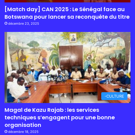
[Match day] CAN 2025 : Le Sénégal face au
Botswana pour lancer sa reconquête du titre
décembre 23, 2025
-CULTURE
Magal de Kazu Rajab : les services
techniques s’engagent pour une bonne
organisation
décembre 18, 2025