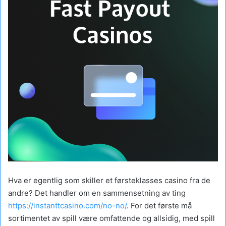
Hva er egentlig som skiller et førsteklasses casino fra de
andre? Det handler om en sammensetning av ting
https://instanttcasino.com/no-no/
. For det første må
sortimentet av spill være omfattende og allsidig, med spill