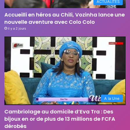
ACTUALITES
Accueilli en héros au Chili, Vozinha lance une
nouvelle aventure avec Colo Colo
il y a 2 jours
A la Une
Cambriolage au domicile d’Eva Tra : Des
bijoux en or de plus de 13 millions de FCFA
dérobés