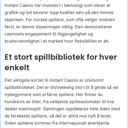
Instant Casino har investert i teknologi som sikrer at
grafikk og lyd bevarer topp kvalitet selv på den minste
skjermen. For norske spillere, som ofte velger mobilen
først, er denne tilpasningen viktig. Den demonstrerer
casinoets engasjement til tilgjengelighet og
brukervennlighet i et marked hvor fleksibilitet er alt.
Et stort spillbibliotek for hver
enkelt
Det viktigste kortet til Instant Casino er utvilsomt
spillbiblioteket. Det er tilstrekkelig stort til å glede så vel
nybegynnere som erfarne spillere. Her finner du
hundrevis av titler, fra velkjente spilleautomater til live
dealer-kasinospill. Samlingen oppdateres hele tiden med
de ferskeste spillene, så det er alltid noe nytt å teste.
Siden spillene kommer fra internasjonalt anerkjente