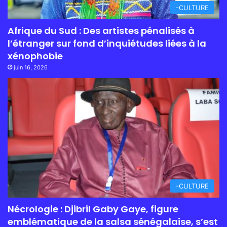
-CULTURE
Afrique du Sud : Des artistes pénalisés à
l’étranger sur fond d’inquiétudes liées à la
xénophobie
juin 16, 2026
-CULTURE
Nécrologie : Djibril Gaby Gaye, figure
emblématique de la salsa sénégalaise, s’est