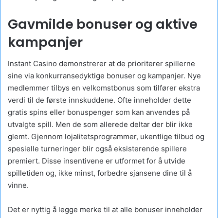
Gavmilde bonuser og aktive
kampanjer
Instant Casino demonstrerer at de prioriterer spillerne
sine via konkurransedyktige bonuser og kampanjer. Nye
medlemmer tilbys en velkomstbonus som tilfører ekstra
verdi til de første innskuddene. Ofte inneholder dette
gratis spins eller bonuspenger som kan anvendes på
utvalgte spill. Men de som allerede deltar der blir ikke
glemt. Gjennom lojalitetsprogrammer, ukentlige tilbud og
spesielle turneringer blir også eksisterende spillere
premiert. Disse insentivene er utformet for å utvide
spilletiden og, ikke minst, forbedre sjansene dine til å
vinne.
Det er nyttig å legge merke til at alle bonuser inneholder