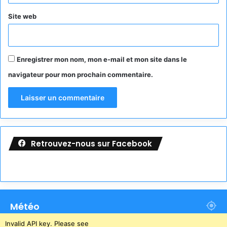
Site web
Enregistrer mon nom, mon e-mail et mon site dans le
navigateur pour mon prochain commentaire.
Retrouvez-nous sur Facebook
Météo
Invalid API key. Please see