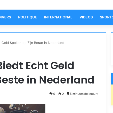
DIVERS
POLITIQUE
INTERNATIONAL
VIDEOS
SPORT
t Geld Spellen op Zijn Beste in Nederland
Biedt Echt Geld
 Beste in Nederland
0
2
5 minutes de lecture