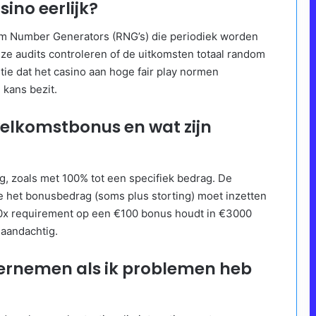
sino eerlijk?
om Number Generators (RNG’s) die periodiek worden
eze audits controleren of de uitkomsten totaal random
tie dat het casino aan hoge fair play normen
 kans bezit.
elkomstbonus en wat zijn
, zoals met 100% tot een specifiek bedrag. De
je het bonusbedrag (soms plus storting) moet inzetten
0x requirement op een €100 bonus houdt in €3000
aandachtig.
ernemen als ik problemen heb