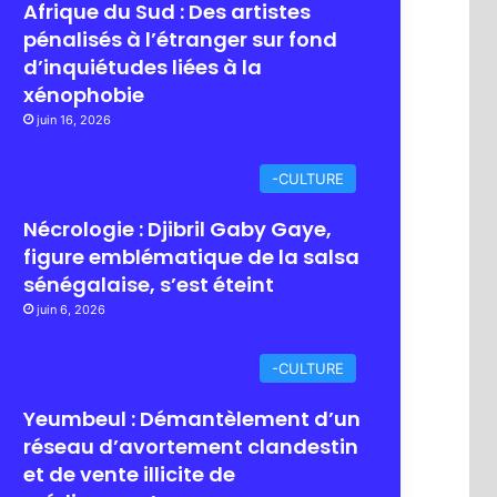
Afrique du Sud : Des artistes
pénalisés à l’étranger sur fond
d’inquiétudes liées à la
xénophobie
juin 16, 2026
-CULTURE
Nécrologie : Djibril Gaby Gaye,
figure emblématique de la salsa
sénégalaise, s’est éteint
juin 6, 2026
-CULTURE
Yeumbeul : Démantèlement d’un
réseau d’avortement clandestin
et de vente illicite de