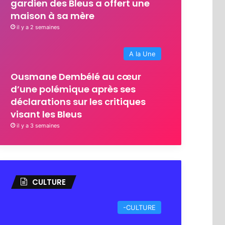
gardien des Bleus a offert une
maison à sa mère
il y a 2 semaines
A la Une
Ousmane Dembélé au cœur
d’une polémique après ses
déclarations sur les critiques
visant les Bleus
il y a 3 semaines
CULTURE
-CULTURE