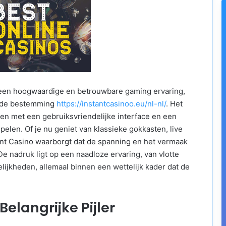
 een hoogwaardige en betrouwbare gaming ervaring,
ande bestemming
https://instantcasinoo.eu/nl-nl/
. Het
len met een gebruiksvriendelijke interface en een
pelen. Of je nu geniet van klassieke gokkasten, live
nt Casino waarborgt dat de spanning en het vermaak
De nadruk ligt op een naadloze ervaring, van vlotte
lijkheden, allemaal binnen een wettelijk kader dat de
elangrijke Pijler