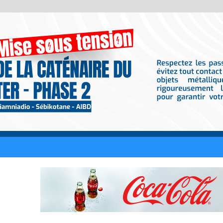
 milliards FCFA : Khadim Bâ obtient une liberté provisoire