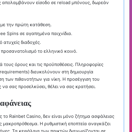
ς απολαμβάνουν είσοδο σε reload μπόνους, δωρεάν
με την πρώτη κατάθεση.
ee Spins σε αγαπημένα παιχνίδια.
 ατυχείς διαδοχές.
 προσανατολισμό το ελληνικό κοινό.
ά τους όρους και τις προϋποθέσεις. Πληροφορίες
 requirements) διευκολύνουν στη δημιουργία
ση των πιθανοτήτων για νίκη. Η προσέγγιση του
ς να σας προσελκύσει, θέλει να σας κρατήσει.
ιαφάνειας
ς το Rainbet Casino, δεν είναι μόνο ζήτημα ασφάλειας
ας μακροπρόθεσμα. Η ρυθμιστική εποπτεία αναγκάζει
νες. Τα κεφάλαια των παικτών διαχωρίζονται σε