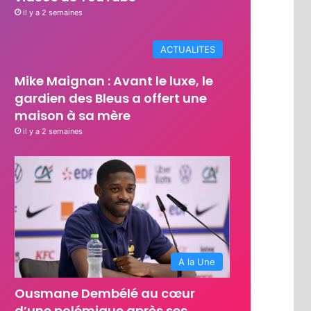
il y a 2 semaines
ACTUALITES
Mike Maignan : Avant le luxe, le
gardien des Bleus a offert une
maison à sa mère
il y a 2 semaines
A la Une
Ousmane Dembélé au cœur
d’une polémique après ses