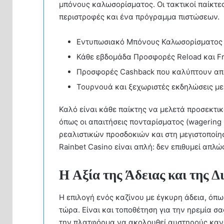
μπόνους καλωσορίσματος. Οι τακτικοί παίκτε
περιστροφές και ένα πρόγραμμα πιστώσεων.
Εντυπωσιακό Μπόνους Καλωσορίσματος 
Κάθε εβδομάδα Προσφορές Reload και Fr
Προσφορές Cashback που καλύπτουν από
Τουρνουά και ξεχωριστές εκδηλώσεις με
Καλό είναι κάθε παίκτης να μελετά προσεκτικ
όπως οι απαιτήσεις πονταρίσματος (wagering
ρεαλιστικών προσδοκιών και στη μεγιστοποίη
Rainbet Casino είναι απλή: δεν επιθυμεί απλώ
Η Αξία της Άδειας και της Δ
Η επιλογή ενός καζίνου με έγκυρη άδεια, όπω
τώρα. Είναι και τοποθέτηση για την ηρεμία σ
την πλατφόρμα να ακολουθεί αυστηρούς κανό