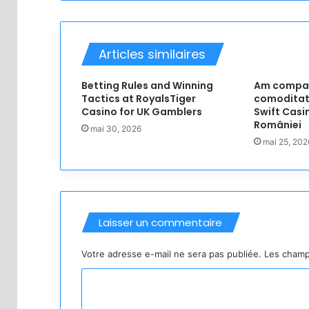
Articles similaires
Betting Rules and Winning
Am compara
Tactics at RoyalsTiger
comoditate
Casino for UK Gamblers
Swift Casi
României
mai 30, 2026
mai 25, 202
Laisser un commentaire
Votre adresse e-mail ne sera pas publiée.
Les champ
C
o