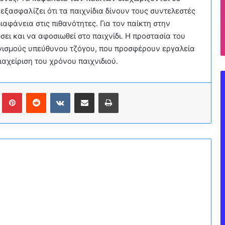
ξασφαλίζει ότι τα παιχνίδια δίνουν τους συντελεστές
ιαφάνεια στις πιθανότητες. Για τον παίκτη στην
ει και να αφοσιωθεί στο παιχνίδι. Η προστασία του
ανισμούς υπεύθυνου τζόγου, που προσφέρουν εργαλεία
αχείριση του χρόνου παιχνιδιού.
Tumblr
Pinterest
Reddit
VKontakte
Partager par email
Imprimer