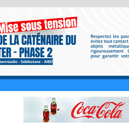
dividus arrêtés pour association de malfaiteurs et tentative de trafic de 