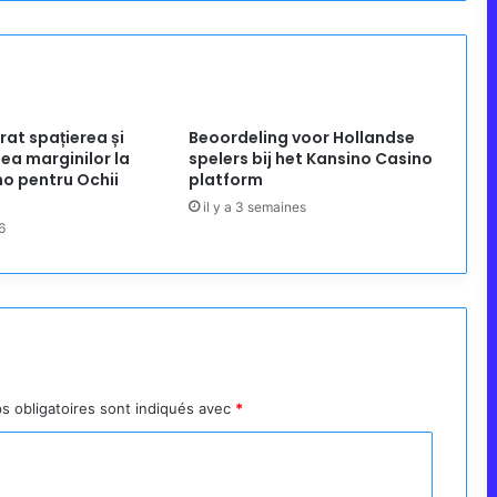
t spațierea și
Beoordeling voor Hollandse
a marginilor la
spelers bij het Kansino Casino
no pentru Ochii
platform
il y a 3 semaines
6
s obligatoires sont indiqués avec
*