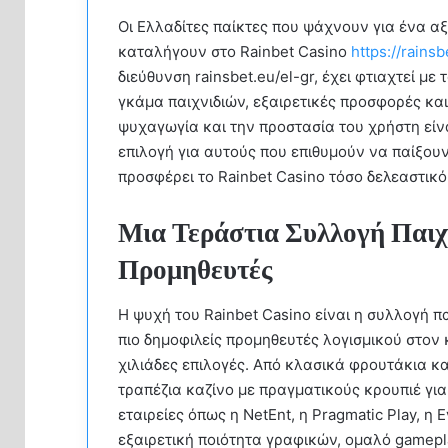
Οι Ελλαδίτες παίκτες που ψάχνουν για ένα αξ
καταλήγουν στο Rainbet Casino
https://rainsb
διεύθυνση rainsbet.eu/el-gr, έχει φτιαχτεί με
γκάμα παιχνιδιών, εξαιρετικές προσφορές και
ψυχαγωγία και την προστασία του χρήστη είν
επιλογή για αυτούς που επιθυμούν να παίξουν
προσφέρει το Rainbet Casino τόσο δελεαστικό 
Μια Τεράστια Συλλογή Παιχ
Προμηθευτές
Η ψυχή του Rainbet Casino είναι η συλλογή π
πιο δημοφιλείς προμηθευτές λογισμικού στον 
χιλιάδες επιλογές. Από κλασικά φρουτάκια κα
τραπέζια καζίνο με πραγματικούς κρουπιέ γι
εταιρείες όπως η NetEnt, η Pragmatic Play, η 
εξαιρετική ποιότητα γραφικών, ομαλό gamep