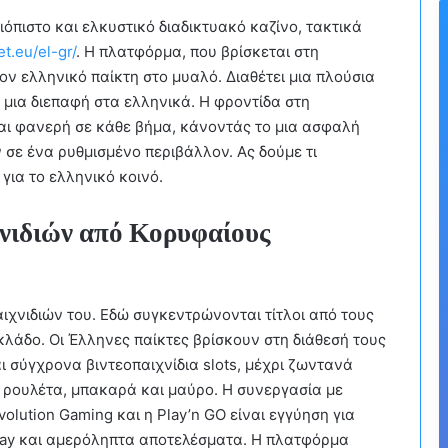
ιόπιστο και ελκυστικό διαδικτυακό καζίνο, τακτικά
et.eu/el-gr/
. Η πλατφόρμα, που βρίσκεται στη
 τον ελληνικό παίκτη στο μυαλό. Διαθέτει μια πλούσια
 μια διεπαφή στα ελληνικά. Η φροντίδα στη
αι φανερή σε κάθε βήμα, κάνοντάς το μια ασφαλή
 σε ένα ρυθμισμένο περιβάλλον. Ας δούμε τι
για το ελληνικό κοινό.
νιδιών από Κορυφαίους
αιχνιδιών του. Εδώ συγκεντρώνονται τίτλοι από τους
κλάδο. Οι Έλληνες παίκτες βρίσκουν στη διάθεσή τους
ι σύγχρονα βιντεοπαιχνίδια slots, μέχρι ζωντανά
α ρουλέτα, μπακαρά και μαύρο. Η συνεργασία με
Evolution Gaming και η Play’n GO είναι εγγύηση για
lay και αμερόληπτα αποτελέσματα. Η πλατφόρμα