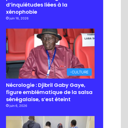
d’inquiétudes liées à la
xénophobie
juin 16, 2026
-CULTURE
Nécrologie : Djibril Gaby Gaye,
figure emblématique de la salsa
sénégalaise, s’est éteint
juin 6, 2026