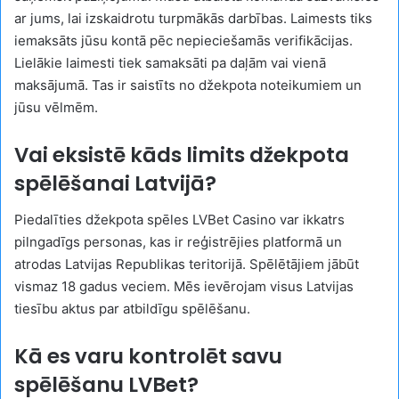
ar jums, lai izskaidrotu turpmākās darbības. Laimests tiks
iemaksāts jūsu kontā pēc nepieciešamās verifikācijas.
Lielākie laimesti tiek samaksāti pa daļām vai vienā
maksājumā. Tas ir saistīts no džekpota noteikumiem un
jūsu vēlmēm.
Vai eksistē kāds limits džekpota
spēlēšanai Latvijā?
Piedalīties džekpota spēles LVBet Casino var ikkatrs
pilngadīgs personas, kas ir reģistrējies platformā un
atrodas Latvijas Republikas teritorijā. Spēlētājiem jābūt
vismaz 18 gadus veciem. Mēs ievērojam visus Latvijas
tiesību aktus par atbildīgu spēlēšanu.
Kā es varu kontrolēt savu
spēlēšanu LVBet?