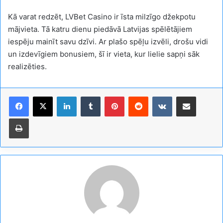
Kā varat redzēt, LVBet Casino ir īsta milzīgo džekpotu
mājvieta. Tā katru dienu piedāvā Latvijas spēlētājiem
iespēju mainīt savu dzīvi. Ar plašo spēļu izvēli, drošu vidi
un izdevīgiem bonusiem, šī ir vieta, kur lielie sapņi sāk
realizēties.
Linkedin
Tumblr
Pinterest
Reddit
VKontakte
Partager par email
Imprimer