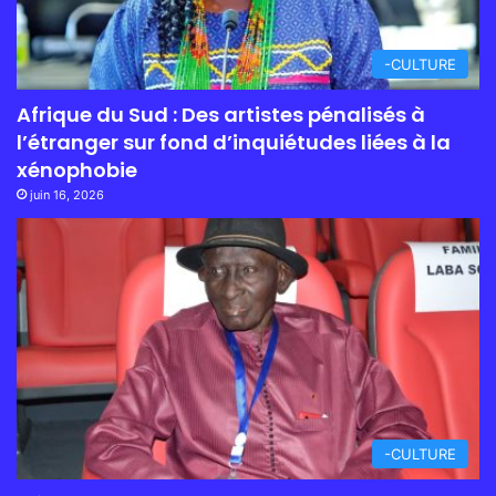
-CULTURE
Afrique du Sud : Des artistes pénalisés à
l’étranger sur fond d’inquiétudes liées à la
xénophobie
juin 16, 2026
-CULTURE