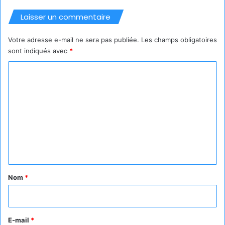
Laisser un commentaire
Votre adresse e-mail ne sera pas publiée.
Les champs obligatoires
sont indiqués avec
*
C
o
m
m
e
n
t
a
Nom
*
i
r
e
E-mail
*