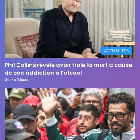
ACTUALITES
Phil Collins révèle avoir frôlé la mort à cause
de son addiction à l’alcool
il y a 3 jours