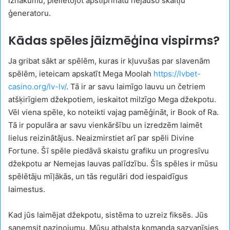
iznākumu, pielietojot apstiprinātu nejaušo skaitļu
ģeneratoru.
Kādas spēles jāizmēģina vispirms?
Ja gribat sākt ar spēlēm, kuras ir kļuvušas par slavenām
spēlēm, ieteicam apskatīt Mega Moolah
https://lvbet-
casino.org/lv-lv/
. Tā ir ar savu laimīgo lauvu un četriem
atšķirīgiem džekpotiem, ieskaitot milzīgo Mega džekpotu.
Vēl viena spēle, ko noteikti vajag pamēģināt, ir Book of Ra.
Tā ir populāra ar savu vienkāršību un izredzēm laimēt
lielus reizinātājus. Neaizmirstiet arī par spēli Divine
Fortune. Šī spēle piedāvā skaistu grafiku un progresīvu
džekpotu ar Nemejas lauvas palīdzību. Šīs spēles ir mūsu
spēlētāju mīļākās, un tās regulāri dod iespaidīgus
laimestus.
Kad jūs laimējat džekpotu, sistēma to uzreiz fiksēs. Jūs
saņemsit paziņojumu. Mūsu atbalsta komanda sazvanīsies