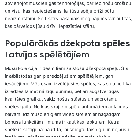
apvienojot mūsdienīgas tehnoloģijas, pārliecinošu drošību
un visu, kas nepieciešams, lai jūsu spēļu brīži būtu
neaizmirstami. Šeit katrs nākamais mēģinājums var būt tas,
kas pārveidos jūsu dzīvi. Iepazīstiet sfēru,
Populārākās džekpota spēles
Latvijas spēlētājiem
Mūsu kolekcijā ir desmitiem saistošu džekpota spēļu. Šīs
ir atbilstošas gan pieredzējušiem spēlētājiem, gan
iesācējiem. Mēs esam izvēlējušies spēles, kas sola ne tikai
izredzes laimēt milzīgu summu, bet arī augstvērtīgas
kvalitātes grafiku, valdzinošus stāstus un saprotamu
spēles gaitu. No klasiskajiem spēļu automātiem ar laimes
balvām līdz mūsdienīgiem video slotiem ar bagātīgām
bonusa funkcijām – mums ir kaut kas jebkuram. Katra
spēle ir kārtīgi pārbaudīta, lai sniegtu taisnīgu un nejaušu