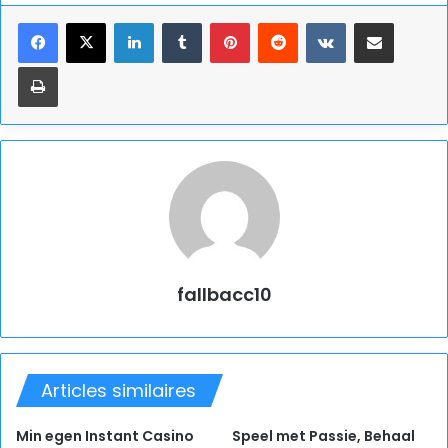
Linkedin
Tumblr
Pinterest
Reddit
VKontakte
Partager par email
Imprimer
fallbacc10
Articles similaires
Min egen Instant Casino
Speel met Passie, Behaal