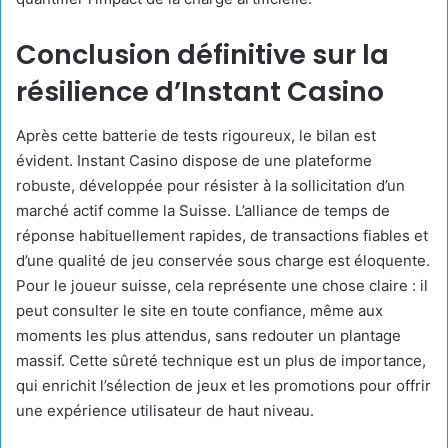
Conclusion définitive sur la
résilience d’Instant Casino
Après cette batterie de tests rigoureux, le bilan est
évident. Instant Casino dispose de une plateforme
robuste, développée pour résister à la sollicitation d’un
marché actif comme la Suisse. L’alliance de temps de
réponse habituellement rapides, de transactions fiables et
d’une qualité de jeu conservée sous charge est éloquente.
Pour le joueur suisse, cela représente une chose claire : il
peut consulter le site en toute confiance, même aux
moments les plus attendus, sans redouter un plantage
massif. Cette sûreté technique est un plus de importance,
qui enrichit l’sélection de jeux et les promotions pour offrir
une expérience utilisateur de haut niveau.