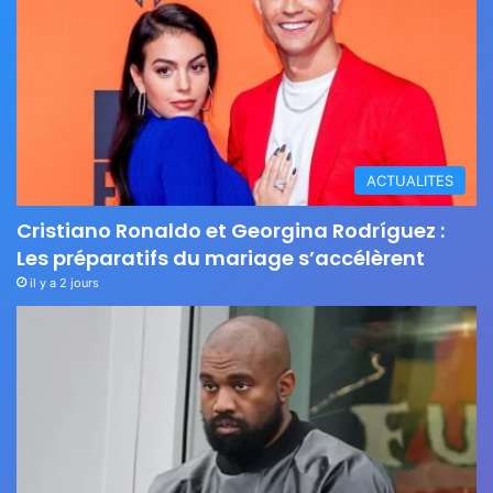
ACTUALITES
Cristiano Ronaldo et Georgina Rodríguez :
Les préparatifs du mariage s’accélèrent
il y a 2 jours