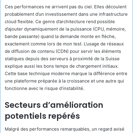
Ces performances ne arrivent pas du ciel. Elles découlent
probablement d’un investissement dans une infrastructure
cloud flexible. Ce genre d’architecture rend possible
d’ajouter dynamiquement de la puissance (CPU, mémoire,
bande passante) quand la demande monte en flèche,
exactement comme lors de mon test. L’usage de réseaux
de diffusion de contenu (CDN) pour servir les éléments
statiques depuis des serveurs à proximité de la Suisse
explique aussi les bons temps de chargement initiaux.
Cette base technique moderne marque la différence entre
une plateforme préparée à la croissance et une autre qui
fonctionne avec le risque d’instabilité.
Secteurs d’amélioration
potentiels repérés
Malgré des performances remarquables, un regard avisé