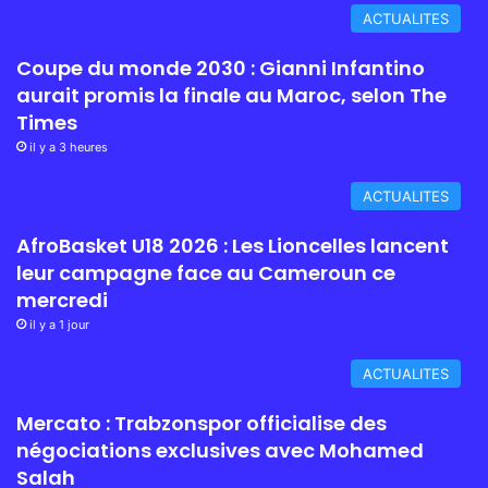
ACTUALITES
Coupe du monde 2030 : Gianni Infantino
aurait promis la finale au Maroc, selon The
Times
il y a 3 heures
ACTUALITES
AfroBasket U18 2026 : Les Lioncelles lancent
leur campagne face au Cameroun ce
mercredi
il y a 1 jour
ACTUALITES
Mercato : Trabzonspor officialise des
négociations exclusives avec Mohamed
Salah