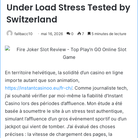
Under Load Stress Tested by
Switzerland
fallbacc10
mai 16, 2026
0
7
5 minutes de lecture
En territoire helvétique, la solidité d’un casino en ligne
importe autant que son animation,
https://instantcasinoo.eu/fr-ch/
. Comme journaliste tech,
j’ai souhaité vérifier par moi-même la fiabilité d’Instant
Casino lors des périodes d’affluence. Mon étude a été
basée à soumettre le site à un stress test authentique,
simulant l’affluence d’un gros événement sportif ou d’un
jackpot qui vient de tomber. J’ai évalué des choses
précises : la vitesse de chargement des pages, la