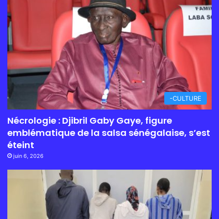
-CULTURE
Nécrologie : Djibril Gaby Gaye, figure
emblématique de la salsa sénégalaise, s’est
éteint
juin 6, 2026