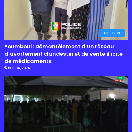
-CULTURE
Yeumbeul : Démantèlement d’un réseau
d’avortement clandestin et de vente illicite
de médicaments
mars 16, 2026