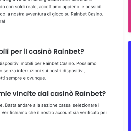
o con soldi reale, accettiamo appieno le possibili
ndo la nostra avventura di gioco su Rainbet Casino.
ra!
li per il casinò Rainbet?
dispositivi mobili per Rainbet Casino. Possiamo
 senza interruzioni sui nostri dispositivi,
letti sempre e ovunque.
mie vincite dal casinò Rainbet?
le. Basta andare alla sezione cassa, selezionare il
. Verifichiamo che il nostro account sia verificato per