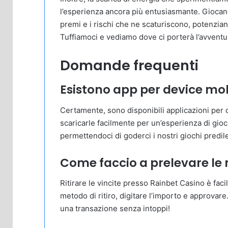
l’esperienza ancora più entusiasmante. Giocand
premi e i rischi che ne scaturiscono, potenzia
Tuffiamoci e vediamo dove ci porterà l’avventu
Domande frequenti
Esistono app per device mobi
Certamente, sono disponibili applicazioni per 
scaricarle facilmente per un’esperienza di gioco
permettendoci di goderci i nostri giochi predi
Come faccio a prelevare le 
Ritirare le vincite presso Rainbet Casino è faci
metodo di ritiro, digitare l’importo e approvare
una transazione senza intoppi!