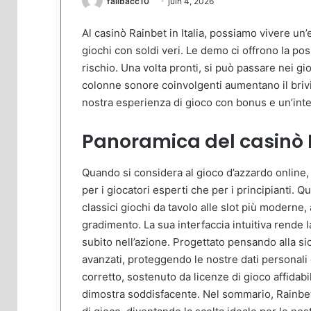
fallbacc10
juin 4, 2026
Al casinò Rainbet in Italia, possiamo vivere 
giochi con soldi veri. Le demo ci offrono la po
rischio. Una volta pronti, si può passare nei gi
colonne sonore coinvolgenti aumentano il briv
nostra esperienza di gioco con bonus e un’inte
Panoramica del casinò 
Quando si considera al gioco d’azzardo online
per i giocatori esperti che per i principianti. 
classici giochi da tavolo alle slot più moderne
gradimento. La sua interfaccia intuitiva rende l
subito nell’azione. Progettato pensando alla sic
avanzati, proteggendo le nostre dati personali 
corretto, sostenuto da licenze di gioco affidabil
dimostra soddisfacente. Nel sommario, Rainbe