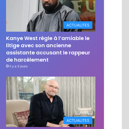
ACTUALITES
Kanye West règle à l’amiable le
litige avec son ancienne
assistante accusant le rappeur
de harcèlement
il y a 3 jours
ACTUALITES