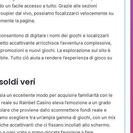
o un facile accesso a tutto. Grazie alle sezioni
 croupier dal vivo, possiamo focalizzarci velocemente su
lmente la pagina.
consentono di digitare i nomi dei giochi e localizzarli
aspetto accattivante arricchisce l’avventura complessiva,
o promozioni e nuovi giochi. La esplorazione sul sito è
ile. Tutto ciò aiuta a rendere l’esperienza di gioco su
soldi veri
ia un eccellente modo per acquisire familiarità con le
ldi reale su Rainbet Casino eleva l’emozione a un grado
lare che proviene dallo scommettere fondi reale e
siamo scegliere tra un’ampia gamma di giochi, con un mix
iche accattivanti che ci fissano incollati allo schermo.
o a ogni volta o mano giocata favorisce a fare