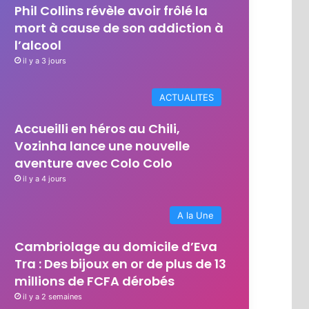
Phil Collins révèle avoir frôlé la
mort à cause de son addiction à
l’alcool
il y a 3 jours
ACTUALITES
Accueilli en héros au Chili,
Vozinha lance une nouvelle
aventure avec Colo Colo
il y a 4 jours
A la Une
Cambriolage au domicile d’Eva
Tra : Des bijoux en or de plus de 13
millions de FCFA dérobés
il y a 2 semaines