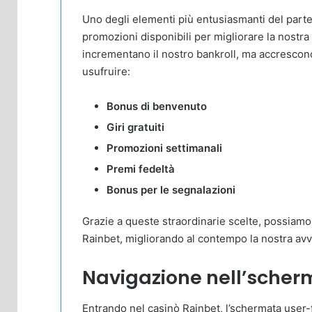
Uno degli elementi più entusiasmanti del partec
promozioni disponibili per migliorare la nostr
incrementano il nostro bankroll, ma accrescono
usufruire:
Bonus di benvenuto
Giri gratuiti
Promozioni settimanali
Premi fedeltà
Bonus per le segnalazioni
Grazie a queste straordinarie scelte, possiamo o
Rainbet, migliorando al contempo la nostra av
Navigazione nell’scherm
Entrando nel casinò Rainbet, l’schermata user-fri