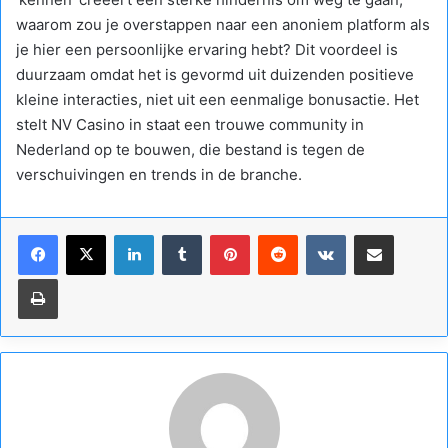
waarom zou je overstappen naar een anoniem platform als
je hier een persoonlijke ervaring hebt? Dit voordeel is
duurzaam omdat het is gevormd uit duizenden positieve
kleine interacties, niet uit een eenmalige bonusactie. Het
stelt NV Casino in staat een trouwe community in
Nederland op te bouwen, die bestand is tegen de
verschuivingen en trends in de branche.
Linkedin
Tumblr
Pinterest
Reddit
VKontakte
Partager par email
Imprimer