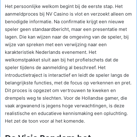
Het persoonlijke welkom begint bij de eerste stap. Het
aanmeldproces bij NV Casino is vlot en verzoekt alleen om
benodigde informatie. Na confirmatie krijgt een nieuwe
speler geen standaardbericht, maar een presentatie met
lagen. Die kan wijzen naar de omgeving van de speler, bij
wijze van spreken met een verwijzing naar een
karakteristiek Nederlands evenement. Het
welkomstpakket sluit aan bij het profielschets dat de
speler tijdens de aanmelding al beschreef. Het
introductietraject is interactief en leidt de speler langs de
belangrijkste functies, met de focus op verkennen en pret.
Dit proces is opgezet om vertrouwen te kweken en
drempels weg te slechten. Voor de Hollandse gamer, die
vaak argwanend is jegens hoge verwachtingen, is deze
realistische en educatieve kennismaking een opluchting.
Het zet de toon voor al het komende.