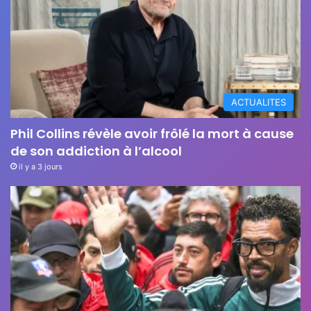
ACTUALITES
Phil Collins révèle avoir frôlé la mort à cause
de son addiction à l’alcool
il y a 3 jours