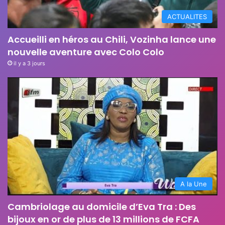
ACTUALITES
Accueilli en héros au Chili, Vozinha lance une
nouvelle aventure avec Colo Colo
il y a 3 jours
A la Une
Cambriolage au domicile d’Eva Tra : Des
bijoux en or de plus de 13 millions de FCFA