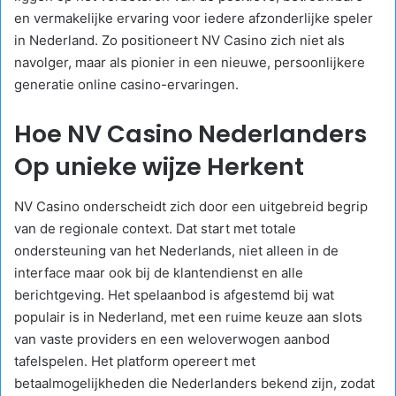
en vermakelijke ervaring voor iedere afzonderlijke speler
in Nederland. Zo positioneert NV Casino zich niet als
navolger, maar als pionier in een nieuwe, persoonlijkere
generatie online casino-ervaringen.
Hoe NV Casino Nederlanders
Op unieke wijze Herkent
NV Casino onderscheidt zich door een uitgebreid begrip
van de regionale context. Dat start met totale
ondersteuning van het Nederlands, niet alleen in de
interface maar ook bij de klantendienst en alle
berichtgeving. Het spelaanbod is afgestemd bij wat
populair is in Nederland, met een ruime keuze aan slots
van vaste providers en een weloverwogen aanbod
tafelspelen. Het platform opereert met
betaalmogelijkheden die Nederlanders bekend zijn, zodat