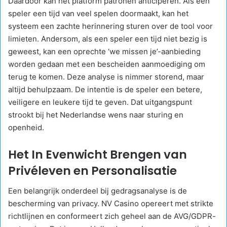
Daardoor kan het platform patronen anticiperen. Als een
speler een tijd van veel spelen doormaakt, kan het
systeem een zachte herinnering sturen over de tool voor
limieten. Andersom, als een speler een tijd niet bezig is
geweest, kan een oprechte ‘we missen je’-aanbieding
worden gedaan met een bescheiden aanmoediging om
terug te komen. Deze analyse is nimmer storend, maar
altijd behulpzaam. De intentie is de speler een betere,
veiligere en leukere tijd te geven. Dat uitgangspunt
strookt bij het Nederlandse wens naar sturing en
openheid.
Het In Evenwicht Brengen van
Privéleven en Personalisatie
Een belangrijk onderdeel bij gedragsanalyse is de
bescherming van privacy. NV Casino opereert met strikte
richtlijnen en conformeert zich geheel aan de AVG/GDPR-