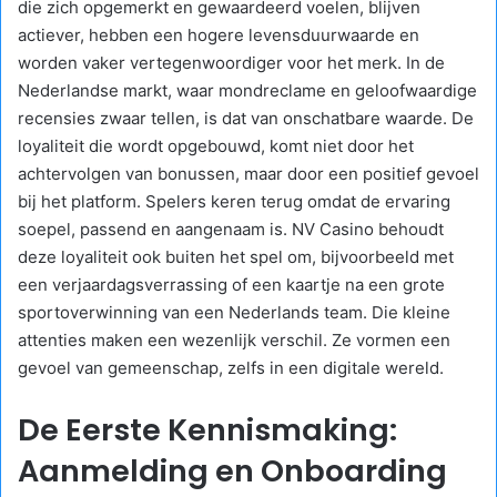
die zich opgemerkt en gewaardeerd voelen, blijven
actiever, hebben een hogere levensduurwaarde en
worden vaker vertegenwoordiger voor het merk. In de
Nederlandse markt, waar mondreclame en geloofwaardige
recensies zwaar tellen, is dat van onschatbare waarde. De
loyaliteit die wordt opgebouwd, komt niet door het
achtervolgen van bonussen, maar door een positief gevoel
bij het platform. Spelers keren terug omdat de ervaring
soepel, passend en aangenaam is. NV Casino behoudt
deze loyaliteit ook buiten het spel om, bijvoorbeeld met
een verjaardagsverrassing of een kaartje na een grote
sportoverwinning van een Nederlands team. Die kleine
attenties maken een wezenlijk verschil. Ze vormen een
gevoel van gemeenschap, zelfs in een digitale wereld.
De Eerste Kennismaking:
Aanmelding en Onboarding