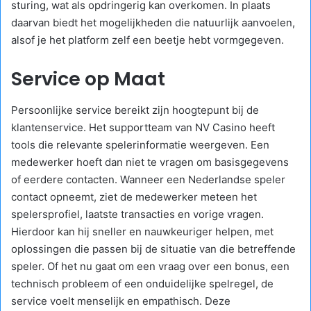
sturing, wat als opdringerig kan overkomen. In plaats
daarvan biedt het mogelijkheden die natuurlijk aanvoelen,
alsof je het platform zelf een beetje hebt vormgegeven.
Service op Maat
Persoonlijke service bereikt zijn hoogtepunt bij de
klantenservice. Het supportteam van NV Casino heeft
tools die relevante spelerinformatie weergeven. Een
medewerker hoeft dan niet te vragen om basisgegevens
of eerdere contacten. Wanneer een Nederlandse speler
contact opneemt, ziet de medewerker meteen het
spelersprofiel, laatste transacties en vorige vragen.
Hierdoor kan hij sneller en nauwkeuriger helpen, met
oplossingen die passen bij de situatie van die betreffende
speler. Of het nu gaat om een vraag over een bonus, een
technisch probleem of een onduidelijke spelregel, de
service voelt menselijk en empathisch. Deze