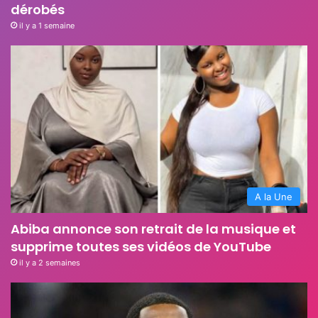
dérobés
il y a 1 semaine
A la Une
Abiba annonce son retrait de la musique et
supprime toutes ses vidéos de YouTube
il y a 2 semaines