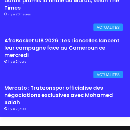
aurait promis la finale au Maroc, selon The
Times
il y a 20 heures
ACTUALITES
AfroBasket U18 2026 : Les Lioncelles lancent
leur campagne face au Cameroun ce
mercredi
il y a 2 jours
ACTUALITES
Mercato : Trabzonspor officialise des
négociations exclusives avec Mohamed
Salah
il y a 2 jours