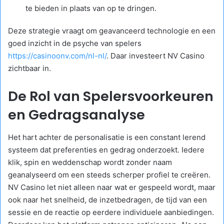
te bieden in plaats van op te dringen.
Deze strategie vraagt om geavanceerd technologie en een
goed inzicht in de psyche van spelers
https://casinoonv.com/nl-nl/
. Daar investeert NV Casino
zichtbaar in.
De Rol van Spelersvoorkeuren
en Gedragsanalyse
Het hart achter de personalisatie is een constant lerend
systeem dat preferenties en gedrag onderzoekt. Iedere
klik, spin en weddenschap wordt zonder naam
geanalyseerd om een steeds scherper profiel te creëren.
NV Casino let niet alleen naar wat er gespeeld wordt, maar
ook naar het snelheid, de inzetbedragen, de tijd van een
sessie en de reactie op eerdere individuele aanbiedingen.