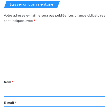
Laisser un commentaire
Votre adresse e-mail ne sera pas publiée.
Les champs obligatoires
sont indiqués avec
*
C
o
m
m
e
n
t
a
Nom
*
i
r
e
E-mail
*