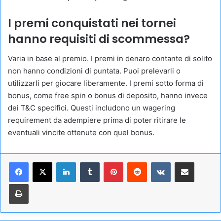
I premi conquistati nei tornei
hanno requisiti di scommessa?
Varia in base al premio. I premi in denaro contante di solito
non hanno condizioni di puntata. Puoi prelevarli o
utilizzarli per giocare liberamente. I premi sotto forma di
bonus, come free spin o bonus di deposito, hanno invece
dei T&C specifici. Questi includono un wagering
requirement da adempiere prima di poter ritirare le
eventuali vincite ottenute con quel bonus.
Linkedin
Tumblr
Pinterest
Reddit
VKontakte
Partager par email
Imprimer