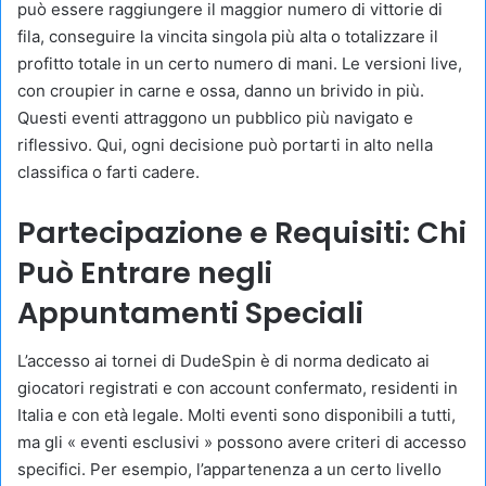
può essere raggiungere il maggior numero di vittorie di
fila, conseguire la vincita singola più alta o totalizzare il
profitto totale in un certo numero di mani. Le versioni live,
con croupier in carne e ossa, danno un brivido in più.
Questi eventi attraggono un pubblico più navigato e
riflessivo. Qui, ogni decisione può portarti in alto nella
classifica o farti cadere.
Partecipazione e Requisiti: Chi
Può Entrare negli
Appuntamenti Speciali
L’accesso ai tornei di DudeSpin è di norma dedicato ai
giocatori registrati e con account confermato, residenti in
Italia e con età legale. Molti eventi sono disponibili a tutti,
ma gli « eventi esclusivi » possono avere criteri di accesso
specifici. Per esempio, l’appartenenza a un certo livello