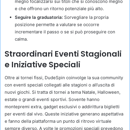
meglio focalizzarsi sui titoli che si conoscono meglio
e che offrono un ritorno potenziale più alto.
Seguire la graduatoria:
Sorvegliare la propria
posizione permette a valutare se occorre
incrementare il passo o se si può proseguire con
calma.
Straordinari Eventi Stagionali
e Iniziative Speciali
Oltre ai tornei fissi, DudeSpin coinvolge la sua community
con eventi speciali collegati alle stagioni o all’uscita di
nuovi giochi. Si tratta di tornei a tema Natale, Halloween,
estate o grandi eventi sportivi. Sovente hanno
montepremi extra, gadget esclusivi o addirittura biglietti
per eventi dal vivo. Queste iniziative generano aspettativa
e fanno della piattaforma un punto di ritrovo virtuale
sempre diverso. A volte le promozioni speciali prevedono