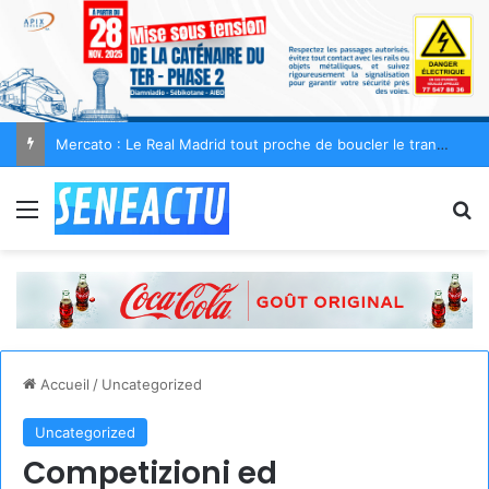
Kébémer : Une impressionnante fissure terrestre inquiète les populations de plusieurs villages
Menu
R
Accueil
/
Uncategorized
Uncategorized
Competizioni ed