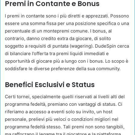
Premi in Contante e Bonus
I premi in contante sono i più diretti e apprezzati. Possono
essere una somma fissa per una posizione specifica o una
percentuale di un montepremi comune. I bonus, al
contrario, danno credito extra da giocare, di solito
soggetto a requisiti di puntata (wagering). DudeSpin cerca
di bilanciare l’offerta tra premi liquidi immediati e
opportunità di giocare più a lungo con i bonus. Lo scopo è
soddisfare le diverse preferenze della sua community.
Benefici Esclusivi e Status
Certi tornei, specialmente quelli riservati ai livelli alti del
programma fedeltà, premiano con vantaggi di status. Ci
riferiamo a accesso a eventi solo su invito, un host
personale, prelievi più veloci o condizioni migliori nel
programma fedeltà stesso. Tali premi non sono tangibili,
ma rafforzano il legame tra il giocatore e la piattaforma.