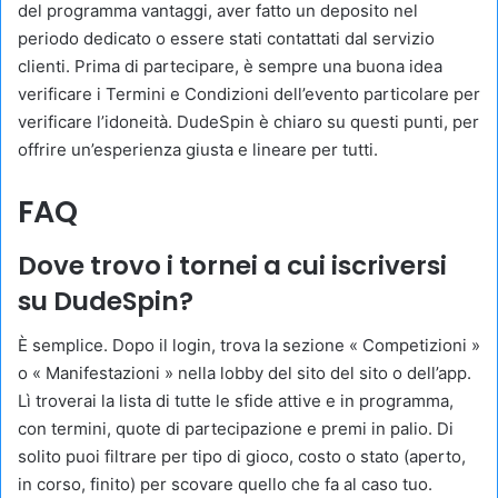
del programma vantaggi, aver fatto un deposito nel
periodo dedicato o essere stati contattati dal servizio
clienti. Prima di partecipare, è sempre una buona idea
verificare i Termini e Condizioni dell’evento particolare per
verificare l’idoneità. DudeSpin è chiaro su questi punti, per
offrire un’esperienza giusta e lineare per tutti.
FAQ
Dove trovo i tornei a cui iscriversi
su DudeSpin?
È semplice. Dopo il login, trova la sezione « Competizioni »
o « Manifestazioni » nella lobby del sito del sito o dell’app.
Lì troverai la lista di tutte le sfide attive e in programma,
con termini, quote di partecipazione e premi in palio. Di
solito puoi filtrare per tipo di gioco, costo o stato (aperto,
in corso, finito) per scovare quello che fa al caso tuo.