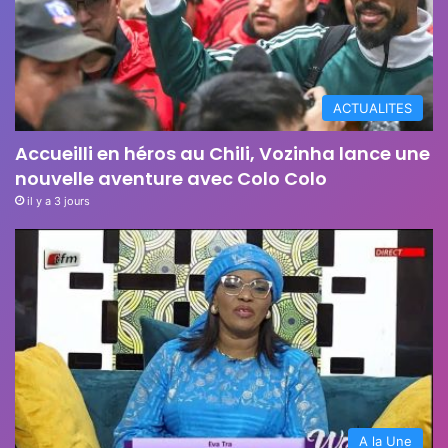
ACTUALITES
Accueilli en héros au Chili, Vozinha lance une
nouvelle aventure avec Colo Colo
il y a 3 jours
A la Une