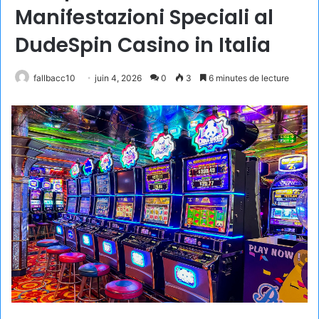
Manifestazioni Speciali al
DudeSpin Casino in Italia
fallbacc10
juin 4, 2026
0
3
6 minutes de lecture