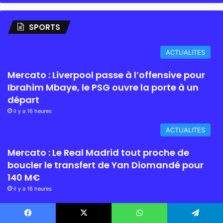
SPORTS
ACTUALITES
Mercato : Liverpool passe à l’offensive pour
Ibrahim Mbaye, le PSG ouvre la porte à un
départ
il y a 16 heures
ACTUALITES
Mercato : Le Real Madrid tout proche de
boucler le transfert de Yan Diomandé pour
140 M€
il y a 16 heures
ACTUALITES
Facebook
X
WhatsApp
Telegram