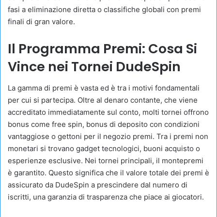
fasi a eliminazione diretta o classifiche globali con premi
finali di gran valore.
Il Programma Premi: Cosa Si
Vince nei Tornei DudeSpin
La gamma di premi è vasta ed è tra i motivi fondamentali
per cui si partecipa. Oltre al denaro contante, che viene
accreditato immediatamente sul conto, molti tornei offrono
bonus come free spin, bonus di deposito con condizioni
vantaggiose o gettoni per il negozio premi. Tra i premi non
monetari si trovano gadget tecnologici, buoni acquisto o
esperienze esclusive. Nei tornei principali, il montepremi
è garantito. Questo significa che il valore totale dei premi è
assicurato da DudeSpin a prescindere dal numero di
iscritti, una garanzia di trasparenza che piace ai giocatori.