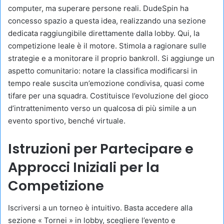
computer, ma superare persone reali. DudeSpin ha
concesso spazio a questa idea, realizzando una sezione
dedicata raggiungibile direttamente dalla lobby. Qui, la
competizione leale è il motore. Stimola a ragionare sulle
strategie e a monitorare il proprio bankroll. Si aggiunge un
aspetto comunitario: notare la classifica modificarsi in
tempo reale suscita un’emozione condivisa, quasi come
tifare per una squadra. Costituisce l’evoluzione del gioco
d’intrattenimento verso un qualcosa di più simile a un
evento sportivo, benché virtuale.
Istruzioni per Partecipare e
Approcci Iniziali per la
Competizione
Iscriversi a un torneo è intuitivo. Basta accedere alla
sezione « Tornei » in lobby, scegliere l’evento e