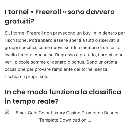
I tornei « Freeroll » sono davvero
gratuiti?
Sì, i tornei Freeroll non prevedono un buy-in in denaro per
l’iscrizione. Potrebbero essere aperti a tutti o riservati a
gruppi specifici, come nuovi iscritti o membri di un certo
livello fedeltà. Anche se l’ingresso è gratuito, i premi sono
veri: piccole somme di denaro o bonus. Sono un’ottima
occasione per provare l’ambiente dei tornei senza
rischiare i propri soldi.
In che modo funziona la classifica
in tempo reale?