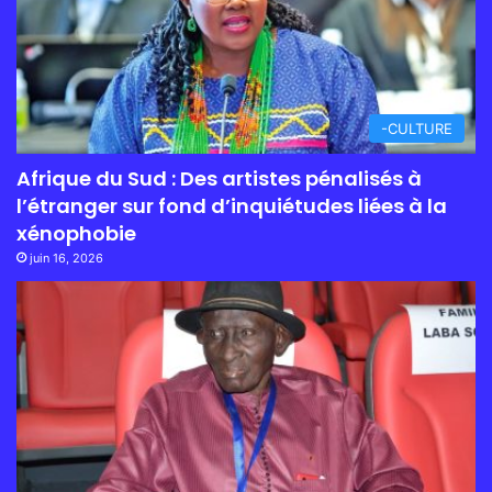
-CULTURE
Afrique du Sud : Des artistes pénalisés à
l’étranger sur fond d’inquiétudes liées à la
xénophobie
juin 16, 2026