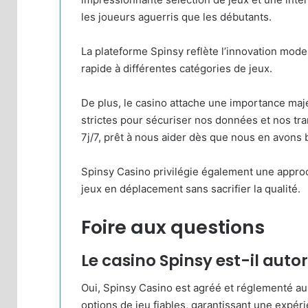
les joueurs aguerris que les débutants.
La plateforme Spinsy reflète l’innovation mode
rapide à différentes catégories de jeux.
De plus, le casino attache une importance maj
strictes pour sécuriser nos données et nos tra
7j/7, prêt à nous aider dès que nous en avons 
Spinsy Casino privilégie également une approc
jeux en déplacement sans sacrifier la qualité.
Foire aux questions
Le casino Spinsy est-il auto
Oui, Spinsy Casino est agréé et réglementé 
options de jeu fiables, garantissant une expér