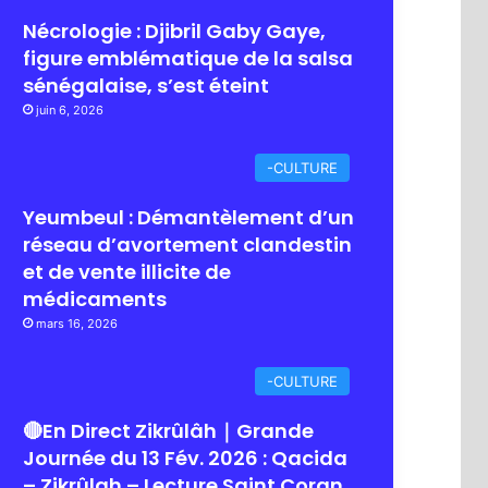
Nécrologie : Djibril Gaby Gaye,
figure emblématique de la salsa
sénégalaise, s’est éteint
juin 6, 2026
-CULTURE
Yeumbeul : Démantèlement d’un
réseau d’avortement clandestin
et de vente illicite de
médicaments
mars 16, 2026
-CULTURE
🔴En Direct Zikrûlâh｜Grande
Journée du 13 Fév. 2026 : Qacida
– Zikrûlah – Lecture Saint Coran