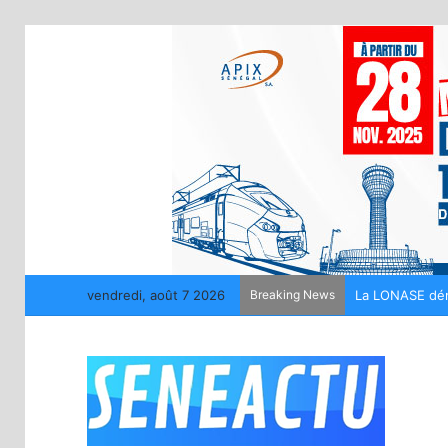
vendredi, août 7 2026
Breaking News
La LONASE déme