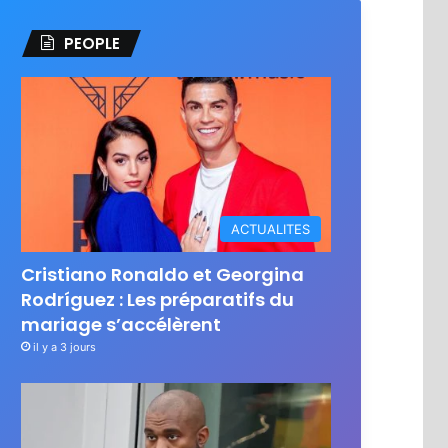
PEOPLE
ACTUALITES
Cristiano Ronaldo et Georgina
Rodríguez : Les préparatifs du
mariage s’accélèrent
il y a 3 jours