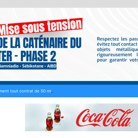
nt tout contrat de 50 millions de FCFA avec Fénial Digital