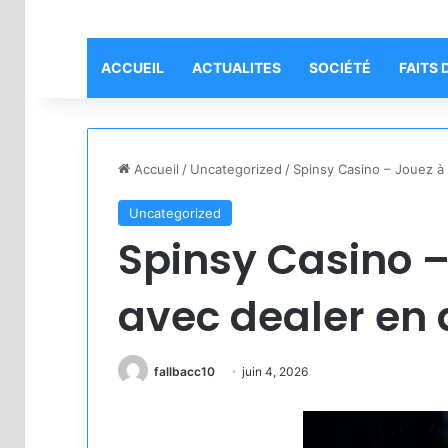
ACCUEIL
ACTUALITES
SOCIÉTÉ
FAITS 
Accueil
/
Uncategorized
/
Spinsy Casino – Jouez à 
Uncategorized
Spinsy Casino –
avec dealer en
fallbacc10
juin 4, 2026