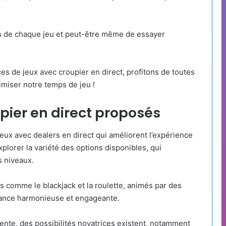
les de chaque jeu et peut-être même de essayer
es de jeux avec croupier en direct, profitons de toutes
miser notre temps de jeu !
pier en direct proposés
ux avec dealers en direct qui améliorent l’expérience
lorer la variété des options disponibles, qui
s niveaux.
ls comme le blackjack et la roulette, animés par des
iance harmonieuse et engageante.
ente, des possibilités novatrices existent, notamment