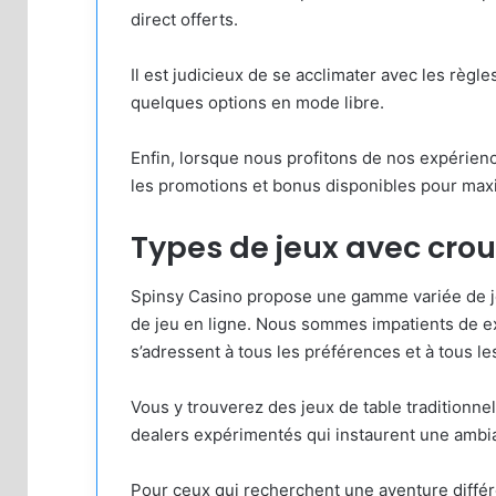
direct offerts.
Il est judicieux de se acclimater avec les règ
quelques options en mode libre.
Enfin, lorsque nous profitons de nos expérienc
les promotions et bonus disponibles pour maxi
Types de jeux avec crou
Spinsy Casino propose une gamme variée de je
de jeu en ligne. Nous sommes impatients de exp
s’adressent à tous les préférences et à tous le
Vous y trouverez des jeux de table traditionne
dealers expérimentés qui instaurent une amb
Pour ceux qui recherchent une aventure différ