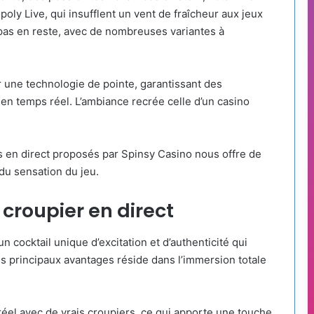
ly Live, qui insufflent un vent de fraîcheur aux jeux
pas en reste, avec de nombreuses variantes à
 une technologie de pointe, garantissant des
 en temps réel. L’ambiance recrée celle d’un casino
ers en direct proposés par Spinsy Casino nous offre de
du sensation du jeu.
 croupier en direct
n cocktail unique d’excitation et d’authenticité qui
ses principaux avantages réside dans l’immersion totale
 réel avec de vrais croupiers, ce qui apporte une touche