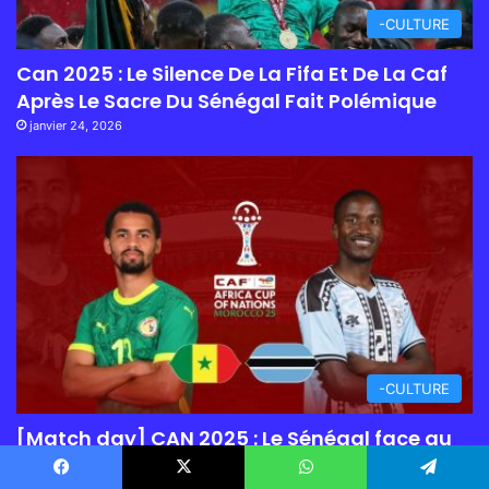
-CULTURE
Can 2025 : Le Silence De La Fifa Et De La Caf
Après Le Sacre Du Sénégal Fait Polémique
janvier 24, 2026
-CULTURE
[Match day] CAN 2025 : Le Sénégal face au
Botswana pour lancer sa reconquête du titre
Facebook
X
WhatsApp
Telegram