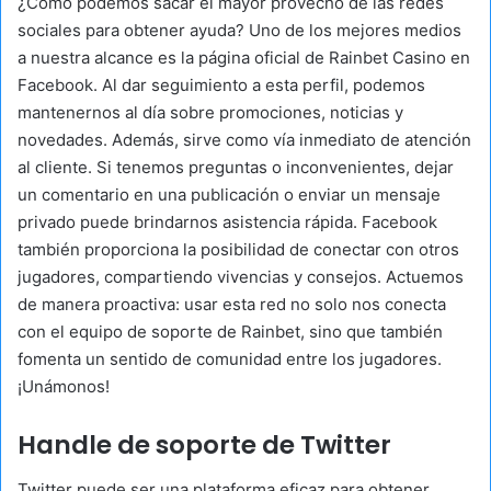
¿Cómo podemos sacar el mayor provecho de las redes
sociales para obtener ayuda? Uno de los mejores medios
a nuestra alcance es la página oficial de Rainbet Casino en
Facebook. Al dar seguimiento a esta perfil, podemos
mantenernos al día sobre promociones, noticias y
novedades. Además, sirve como vía inmediato de atención
al cliente. Si tenemos preguntas o inconvenientes, dejar
un comentario en una publicación o enviar un mensaje
privado puede brindarnos asistencia rápida. Facebook
también proporciona la posibilidad de conectar con otros
jugadores, compartiendo vivencias y consejos. Actuemos
de manera proactiva: usar esta red no solo nos conecta
con el equipo de soporte de Rainbet, sino que también
fomenta un sentido de comunidad entre los jugadores.
¡Unámonos!
Handle de soporte de Twitter
Twitter puede ser una plataforma eficaz para obtener