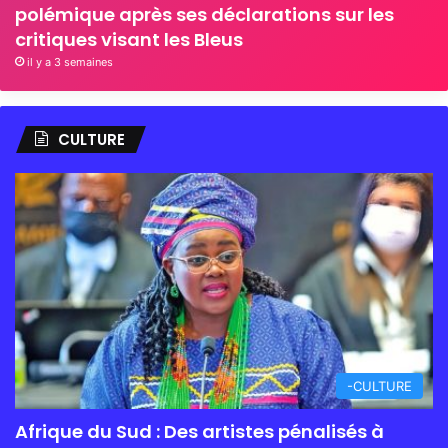
polémique après ses déclarations sur les
critiques visant les Bleus
il y a 3 semaines
CULTURE
-CULTURE
Afrique du Sud : Des artistes pénalisés à