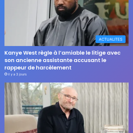
ACTUALITES
Kanye West règle à l’amiable le litige avec
son ancienne assistante accusant le
rappeur de harcèlement
il y a 3 jours