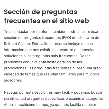
Sección de preguntas
frecuentes en el sitio web
Tras contactar por teléfono, también podríamos revisar la
sección de preguntas frecuentes (FAQ) del sitio web de
Rainbet Casino. Este valioso recurso incluye mucha
información que nos asistirá a encontrar de inmediato
soluciones a las preguntas más frecuentes. Desde
problemas con la cuenta hasta detalles de las
promociones, las preguntas frecuentes cubren una gran
variedad de temas que resultan familiares para muchos
jugadores.
Navegar por esta sección es muy fácil, y podemos buscar
sin dificultad preguntas específicas o examinar categorías.
Ahorra muchísimo tiempo, ya que nos facilita resolver