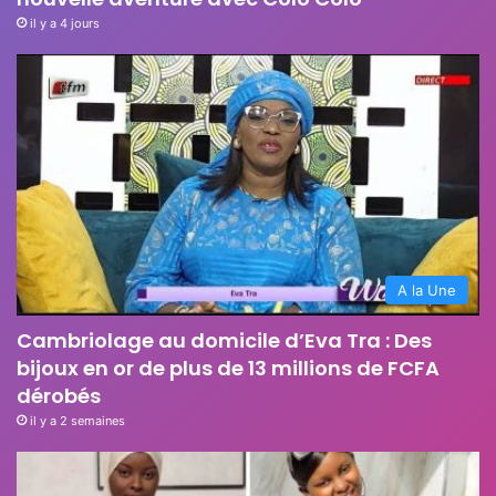
il y a 4 jours
A la Une
Cambriolage au domicile d’Eva Tra : Des
bijoux en or de plus de 13 millions de FCFA
dérobés
il y a 2 semaines