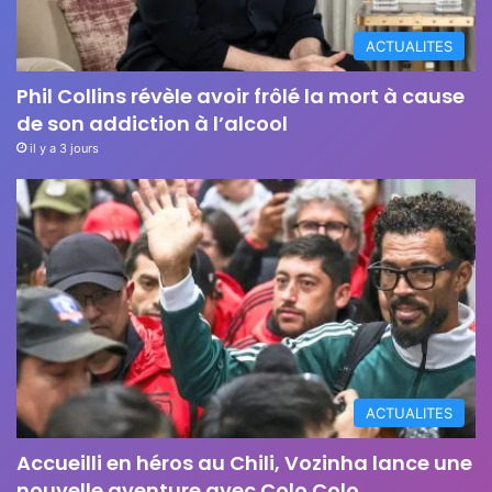
ACTUALITES
Phil Collins révèle avoir frôlé la mort à cause
de son addiction à l’alcool
il y a 3 jours
ACTUALITES
Accueilli en héros au Chili, Vozinha lance une
nouvelle aventure avec Colo Colo