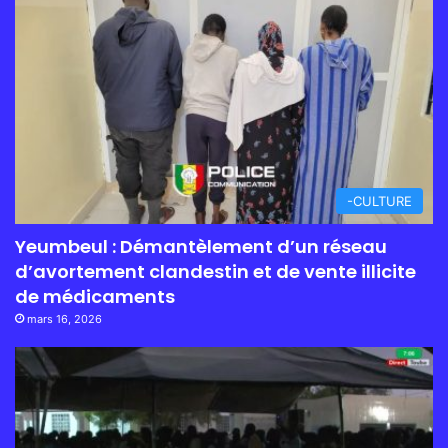
-CULTURE
Yeumbeul : Démantèlement d’un réseau
d’avortement clandestin et de vente illicite
de médicaments
mars 16, 2026