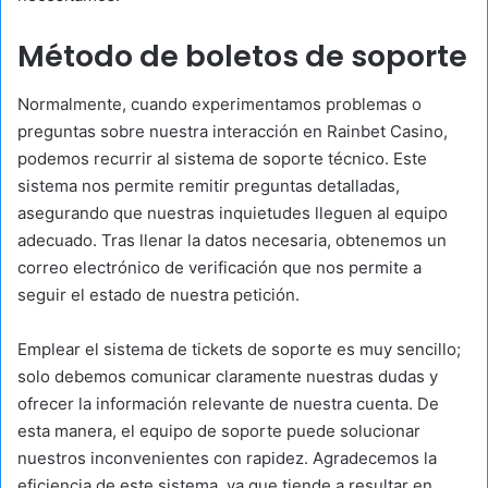
Método de boletos de soporte
Normalmente, cuando experimentamos problemas o
preguntas sobre nuestra interacción en Rainbet Casino,
podemos recurrir al sistema de soporte técnico. Este
sistema nos permite remitir preguntas detalladas,
asegurando que nuestras inquietudes lleguen al equipo
adecuado. Tras llenar la datos necesaria, obtenemos un
correo electrónico de verificación que nos permite a
seguir el estado de nuestra petición.
Emplear el sistema de tickets de soporte es muy sencillo;
solo debemos comunicar claramente nuestras dudas y
ofrecer la información relevante de nuestra cuenta. De
esta manera, el equipo de soporte puede solucionar
nuestros inconvenientes con rapidez. Agradecemos la
eficiencia de este sistema, ya que tiende a resultar en