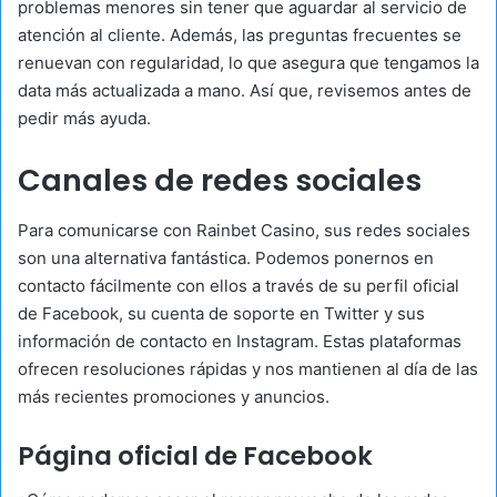
problemas menores sin tener que aguardar al servicio de
atención al cliente. Además, las preguntas frecuentes se
renuevan con regularidad, lo que asegura que tengamos la
data más actualizada a mano. Así que, revisemos antes de
pedir más ayuda.
Canales de redes sociales
Para comunicarse con Rainbet Casino, sus redes sociales
son una alternativa fantástica. Podemos ponernos en
contacto fácilmente con ellos a través de su perfil oficial
de Facebook, su cuenta de soporte en Twitter y sus
información de contacto en Instagram. Estas plataformas
ofrecen resoluciones rápidas y nos mantienen al día de las
más recientes promociones y anuncios.
Página oficial de Facebook