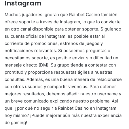
Instagram
Muchos jugadores ignoran que Rainbet Casino también
ofrece soporte a través de Instagram, lo que lo convierte
en otro canal disponible para obtener soporte. Siguiendo
su cuenta oficial de Instagram, es posible estar al
corriente de promociones, estrenos de juegos y
notificaciones relevantes. Si poseemos preguntas o
necesitamos soporte, es posible enviar sin dificultad un
mensaje directo (DM). Su grupo tiende a contestar con
prontitud y proporciona respuestas ágiles a nuestras
consultas. Además, es una buena manera de relacionarse
con otros usuarios y compartir vivencias. Para obtener
mejores resultados, debemos añadir nuestro username y
un breve comunicado explicando nuestro problema. Así
que, ¿por qué no seguir a Rainbet Casino en Instagram
hoy mismo? ¡Puede mejorar aún más nuestra experiencia
de gaming!