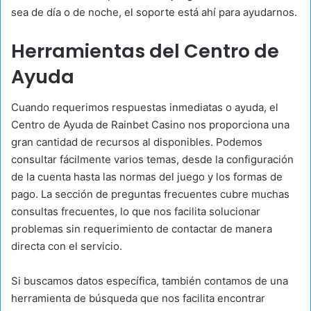
sea de día o de noche, el soporte está ahí para ayudarnos.
Herramientas del Centro de
Ayuda
Cuando requerimos respuestas inmediatas o ayuda, el
Centro de Ayuda de Rainbet Casino nos proporciona una
gran cantidad de recursos al disponibles. Podemos
consultar fácilmente varios temas, desde la configuración
de la cuenta hasta las normas del juego y los formas de
pago. La sección de preguntas frecuentes cubre muchas
consultas frecuentes, lo que nos facilita solucionar
problemas sin requerimiento de contactar de manera
directa con el servicio.
Si buscamos datos específica, también contamos de una
herramienta de búsqueda que nos facilita encontrar