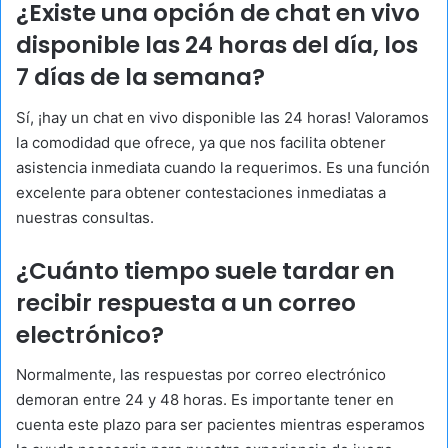
¿Existe una opción de chat en vivo
disponible las 24 horas del día, los
7 días de la semana?
Sí, ¡hay un chat en vivo disponible las 24 horas! Valoramos
la comodidad que ofrece, ya que nos facilita obtener
asistencia inmediata cuando la requerimos. Es una función
excelente para obtener contestaciones inmediatas a
nuestras consultas.
¿Cuánto tiempo suele tardar en
recibir respuesta a un correo
electrónico?
Normalmente, las respuestas por correo electrónico
demoran entre 24 y 48 horas. Es importante tener en
cuenta este plazo para ser pacientes mientras esperamos