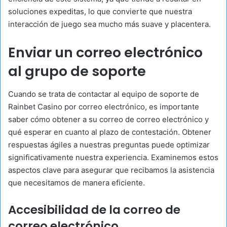
soluciones expeditas, lo que convierte que nuestra
interacción de juego sea mucho más suave y placentera.
Enviar un correo electrónico
al grupo de soporte
Cuando se trata de contactar al equipo de soporte de
Rainbet Casino por correo electrónico, es importante
saber cómo obtener a su correo de correo electrónico y
qué esperar en cuanto al plazo de contestación. Obtener
respuestas ágiles a nuestras preguntas puede optimizar
significativamente nuestra experiencia. Examinemos estos
aspectos clave para asegurar que recibamos la asistencia
que necesitamos de manera eficiente.
Accesibilidad de la correo de
correo electrónico