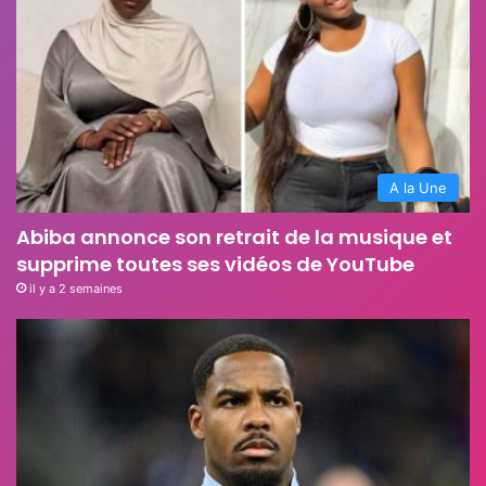
A la Une
Abiba annonce son retrait de la musique et
supprime toutes ses vidéos de YouTube
il y a 2 semaines