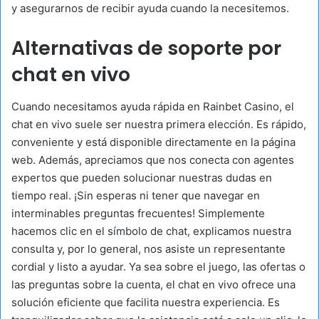
y asegurarnos de recibir ayuda cuando la necesitemos.
Alternativas de soporte por
chat en vivo
Cuando necesitamos ayuda rápida en Rainbet Casino, el
chat en vivo suele ser nuestra primera elección. Es rápido,
conveniente y está disponible directamente en la página
web. Además, apreciamos que nos conecta con agentes
expertos que pueden solucionar nuestras dudas en
tiempo real. ¡Sin esperas ni tener que navegar en
interminables preguntas frecuentes! Simplemente
hacemos clic en el símbolo de chat, explicamos nuestra
consulta y, por lo general, nos asiste un representante
cordial y listo a ayudar. Ya sea sobre el juego, las ofertas o
las preguntas sobre la cuenta, el chat en vivo ofrece una
solución eficiente que facilita nuestra experiencia. Es