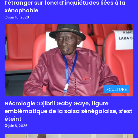
l’étranger sur fond d’inquiétudes liées à la
xénophobie
juin 16, 2026
-CULTURE
Nécrologie : Djibril Gaby Gaye, figure
emblématique de la salsa sénégalaise, s’est
éteint
juin 6, 2026