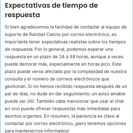
Expectativas de tiempo de
respuesta
Si bien agradecemos la facilidad de contactar al equipo de
soporte de Rainbet Casino por correo electrónico, es
importante tener expectativas realistas sobre los tiempos
de respuesta. Por lo general, podemos esperar una
respuesta en un plazo de 24 a 48 horas, aunque a veces
puede demorar más, especialmente en horas pico. Este
plazo puede verse afectado por la complejidad de nuestra
consulta y el número de correos electrónicos que
gestionan. Si no hemos recibido respuesta después de un
par de días, no dude en dar seguimiento; un aviso amable
puede ser útil. También cabe mencionar que usar el chat
en vivo puede ofrecer respuestas más inmediatas para
asuntos urgentes. En resumen, la paciencia es clave al
contactar por correo electrónico, ¡pero tenemos opciones
para mantenernos informados!