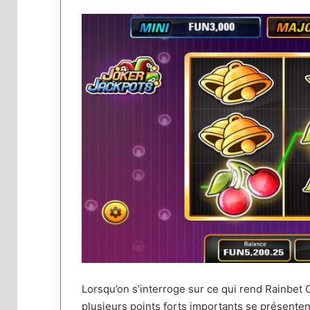
Lorsqu’on s’interroge sur ce qui rend Rainbet 
plusieurs points forts importants se présente