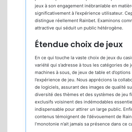
jeux à son engagement inébranlable en matièr
significativement à l’expérience utilisateur. C
distingue réellement Rainbet. Examinons comme
attractive qui séduit un public hétérogène.
Étendue choix de jeux
En ce qui touche la vaste choix de jeux du ca
variété qui s’adresse à tous les catégories de 
machines à sous, de jeux de table et d’options
l’expérience de jeu. Nous apprécions la colla
de logiciels, assurant des images de qualité s
diversité des thèmes et des systèmes de jeu fid
exclusifs voisinent des indémodables essentie
indispensable pour attirer un large public. Enf
contenus témoignent de l’dévouement de Rainbet 
l’monotonie n’ait jamais sa présence dans ce ca