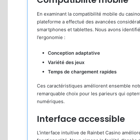
En examinant la compatibilité mobile du casino
plateforme a effectué des avancées considérabl
smartphones et tablettes. Nous avons identifié
l’ergonomie :
Conception adaptative
Variété des jeux
Temps de chargement rapides
Ces caractéristiques améliorent ensemble notr
remarquable choix pour les parieurs qui optent
numériques.
Interface accessible
L’interface intuitive de Rainbet Casino amélio