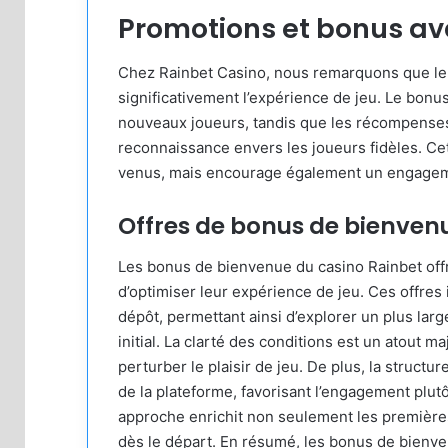
Promotions et bonus a
Chez Rainbet Casino, nous remarquons que leu
significativement l’expérience de jeu. Le bonu
nouveaux joueurs, tandis que les récompenses 
reconnaissance envers les joueurs fidèles. C
venus, mais encourage également un engageme
Offres de bonus de bienven
Les bonus de bienvenue du casino Rainbet off
d’optimiser leur expérience de jeu. Ces offres
dépôt, permettant ainsi d’explorer un plus lar
initial. La clarté des conditions est un atout 
perturber le plaisir de jeu. De plus, la struc
de la plateforme, favorisant l’engagement plu
approche enrichit non seulement les premières
dès le départ. En résumé, les bonus de bienve