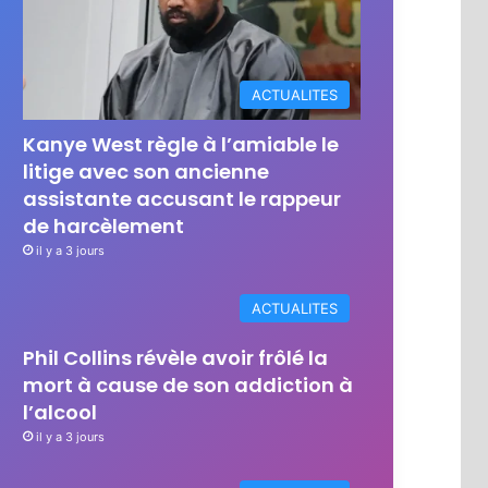
ACTUALITES
Kanye West règle à l’amiable le
litige avec son ancienne
assistante accusant le rappeur
de harcèlement
il y a 3 jours
ACTUALITES
Phil Collins révèle avoir frôlé la
mort à cause de son addiction à
l’alcool
il y a 3 jours