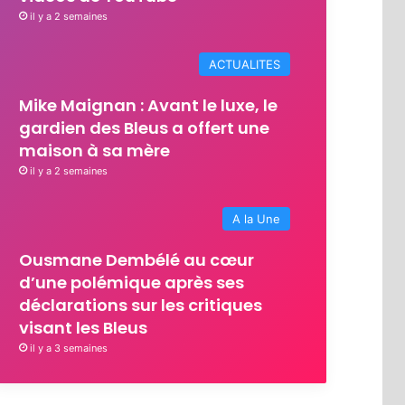
il y a 2 semaines
ACTUALITES
Mike Maignan : Avant le luxe, le
gardien des Bleus a offert une
maison à sa mère
il y a 2 semaines
A la Une
Ousmane Dembélé au cœur
d’une polémique après ses
déclarations sur les critiques
visant les Bleus
il y a 3 semaines