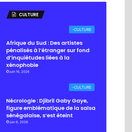
CULTURE
-CULTURE
Afrique du Sud : Des artistes
pénalisés à l’étranger sur fond
d’inquiétudes liées à la
xénophobie
juin 16, 2026
-CULTURE
Nécrologie : Djibril Gaby Gaye,
figure emblématique de la salsa
sénégalaise, s’est éteint
juin 6, 2026