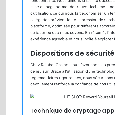
fonctionnalité. Nous aimons la facilité d’accès 
mise en page permet de trouver facilement nos t
d’utilisation, ce qui nous fait économiser un te
catégories prévient toute impression de surcha
plateforme, optimisée pour différents apparei
de jouer où que nous soyons. En résumé, l’int
expérience agréable et nous incite à explorer t
Dispositions de sécurit
Chez Rainbet Casino, nous favorisons les préc
de jeu sûr. Grâce à l’utilisation d’une technol
réglementaires rigoureuses, nous sécurisons no
dévouement renforce la confiance de nos utilis
Technique de cryptage app