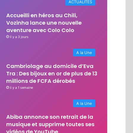
ACTUALITES
Accueilli en héros au Chili,
Vozinha lance une nouvelle
aventure avec Colo Colo
il y a 3 jours
A la Une
Cambriolage au domicile d’Eva
Tra : Des bijoux en or de plus de 13
millions de FCFA dérobés
il y a 1 semaine
A la Une
Abiba annonce son retrait de la
musique et supprime toutes ses
vidéos de YouTube