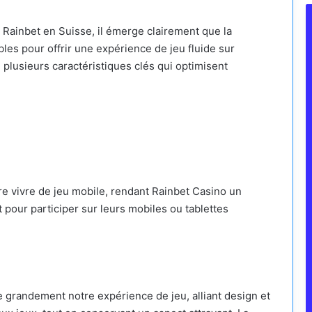
 Rainbet en Suisse, il émerge clairement que la
es pour offrir une expérience de jeu fluide sur
 plusieurs caractéristiques clés qui optimisent
e vivre de jeu mobile, rendant Rainbet Casino un
 pour participer sur leurs mobiles ou tablettes
re grandement notre expérience de jeu, alliant design et