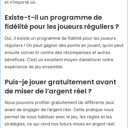
et n’importe où.
Existe-t-il un programme de
fidélité pour les joueurs réguliers ?
Oui, il existe un programme de fidélité pour les joueurs
réguliers ! On peut gagner des points en jouant, qu’on peut
ensuite convertir contre des récompenses et autres
bénéfices. C’est un excellent moyen d’améliorer notre
expérience de jeu ensemble.
Puis-je jouer gratuitement avant
de miser de l’argent réel ?
Nous pouvons profiter gratuitement de différents jeux
avant de engager de l’argent réel. Cette pratique nous
permet de nous habituer avec le jeu, les règles et les
stratégies, ce qui rend nos futurs mises en argent réel