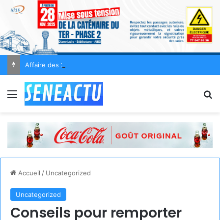
Affaire des 215 milliards FCFA : Khadim Bâ obtient une liberté provisoire
Menu
R
Accueil
/
Uncategorized
Uncategorized
Conseils pour remporter