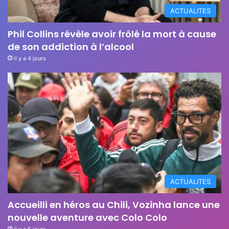
ACTUALITES
Phil Collins révèle avoir frôlé la mort à cause
de son addiction à l’alcool
il y a 4 jours
ACTUALITES
Accueilli en héros au Chili, Vozinha lance une
nouvelle aventure avec Colo Colo
il y a 5 jours