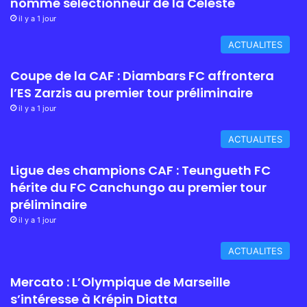
nommé sélectionneur de la Celeste
il y a 1 jour
ACTUALITES
Coupe de la CAF : Diambars FC affrontera
l’ES Zarzis au premier tour préliminaire
il y a 1 jour
ACTUALITES
Ligue des champions CAF : Teungueth FC
hérite du FC Canchungo au premier tour
préliminaire
il y a 1 jour
ACTUALITES
Mercato : L’Olympique de Marseille
s’intéresse à Krépin Diatta