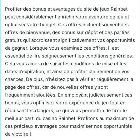
Profiter des bonus et avantages du site de jeux Rainbet
peut considérablement enrichir votre aventure de jeu et
optimiser votre budget. Ces offres incluent souvent des
offres de bienvenue, des bonus sur dépôt et des parties
gratuits qui accroissent significativement vos opportunités
de gagner. Lorsque vous examinez ces offres, il est
essentiel de lire soigneusement les conditions générales.
Cela vous aidera de saisir les conditions de mise et les
dates d’expiration, et ainsi de profiter pleinement de vos
chances. De plus, n’hésitez pas à vérifier régulièrement la
page des offres, car de nouvelles offres y sont
fréquemment ajoutées. En employant judicieusement ces
bonus, vous optimisez votre expérience de jeu tout en
réduisant les dangers, ce qui vous permettra de tirer le
meilleur parti du casino Rainbet. Profitons au maximum de
ces précieux avantages pour maximiser nos opportunités
de victoire !