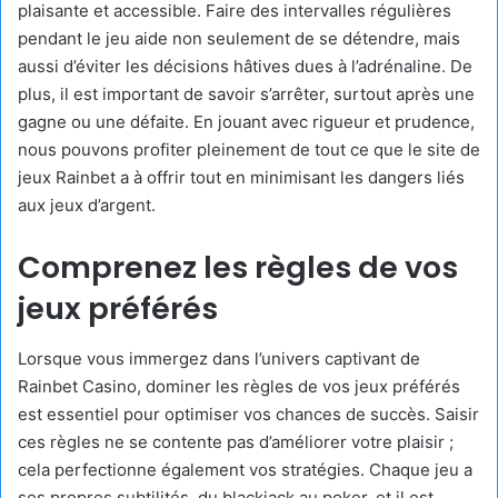
plaisante et accessible. Faire des intervalles régulières
pendant le jeu aide non seulement de se détendre, mais
aussi d’éviter les décisions hâtives dues à l’adrénaline. De
plus, il est important de savoir s’arrêter, surtout après une
gagne ou une défaite. En jouant avec rigueur et prudence,
nous pouvons profiter pleinement de tout ce que le site de
jeux Rainbet a à offrir tout en minimisant les dangers liés
aux jeux d’argent.
Comprenez les règles de vos
jeux préférés
Lorsque vous immergez dans l’univers captivant de
Rainbet Casino, dominer les règles de vos jeux préférés
est essentiel pour optimiser vos chances de succès. Saisir
ces règles ne se contente pas d’améliorer votre plaisir ;
cela perfectionne également vos stratégies. Chaque jeu a
ses propres subtilités, du blackjack au poker, et il est