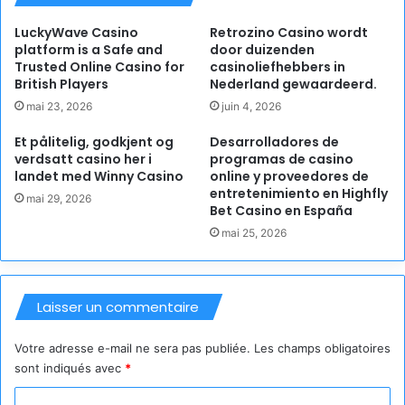
LuckyWave Casino
Retrozino Casino wordt
platform is a Safe and
door duizenden
Trusted Online Casino for
casinoliefhebbers in
British Players
Nederland gewaardeerd.
mai 23, 2026
juin 4, 2026
Et pålitelig, godkjent og
Desarrolladores de
verdsatt casino her i
programas de casino
landet med Winny Casino
online y proveedores de
entretenimiento en Highfly
mai 29, 2026
Bet Casino en España
mai 25, 2026
Laisser un commentaire
Votre adresse e-mail ne sera pas publiée.
Les champs obligatoires
sont indiqués avec
*
C