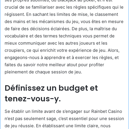
crucial de se familiariser avec les règles spécifiques qui le
régissent. En sachant les limites de mise, le classement
des mains et les mécanismes du jeu, vous êtes en mesure
de faire des décisions éclairées. De plus, la maîtrise du
vocabulaire et des termes techniques vous permet de
mieux communiquer avec les autres joueurs et les
croupiers, ce qui enrichit votre expérience de jeu. Alors,
engageons-nous à apprendre et à exercer les règles, et
faites du savoir notre meilleur atout pour profiter
pleinement de chaque session de jeu.
Définissez un budget et
tenez-vous-y.
Se établir un limite avant de s’engager sur Rainbet Casino
n’est pas seulement sage, c’est essentiel pour une session
de jeu réussie. En établissant une limite claire, nous