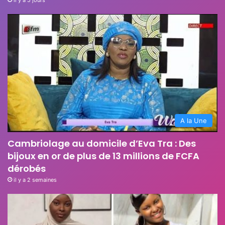
A la Une
Cambriolage au domicile d’Eva Tra : Des
bijoux en or de plus de 13 millions de FCFA
dérobés
il y a 2 semaines